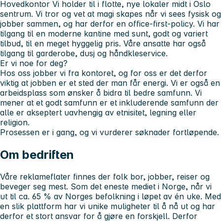
Hovedkontor
Vi holder til i flotte, nye lokaler midt i Oslo
sentrum. Vi tror og vet at magi skapes når vi sees fysisk og
jobber sammen, og har derfor en office-first-policy. Vi har
tilgang til en moderne kantine med sunt, godt og variert
tilbud, til en meget hyggelig pris. Våre ansatte har også
tilgang til garderobe, dusj og håndkleservice.
Er vi noe for deg?
Hos oss jobber vi fra kontoret, og for oss er det derfor
viktig at jobben er et sted der man får energi. Vi er også en
arbeidsplass som ønsker å bidra til bedre samfunn. Vi
mener at et godt samfunn er et inkluderende samfunn der
alle er akseptert uavhengig av etnisitet, legning eller
religion.
Prosessen er i gang, og vi vurderer søknader fortløpende.
Om bedriften
Våre reklameflater finnes der folk bor, jobber, reiser og
beveger seg mest. Som det eneste mediet i Norge, når vi
ut til ca. 65 % av Norges befolkning i løpet av én uke. Med
en slik plattform har vi unike muligheter til å nå ut og har
derfor et stort ansvar for å gjøre en forskjell. Derfor