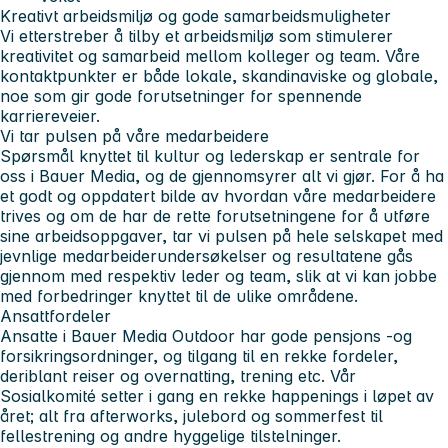
Kreativt arbeidsmiljø og gode samarbeidsmuligheter
Vi etterstreber å tilby et arbeidsmiljø som stimulerer
kreativitet og samarbeid mellom kolleger og team. Våre
kontaktpunkter er både lokale, skandinaviske og globale,
noe som gir gode forutsetninger for spennende
karriereveier.
Vi tar pulsen på våre medarbeidere
Spørsmål knyttet til kultur og lederskap er sentrale for
oss i Bauer Media, og de gjennomsyrer alt vi gjør. For å ha
et godt og oppdatert bilde av hvordan våre medarbeidere
trives og om de har de rette forutsetningene for å utføre
sine arbeidsoppgaver, tar vi pulsen på hele selskapet med
jevnlige medarbeiderundersøkelser og resultatene gås
gjennom med respektiv leder og team, slik at vi kan jobbe
med forbedringer knyttet til de ulike områdene.
Ansattfordeler
Ansatte i Bauer Media Outdoor har gode pensjons -og
forsikringsordninger, og tilgang til en rekke fordeler,
deriblant reiser og overnatting, trening etc. Vår
Sosialkomité setter i gang en rekke happenings i løpet av
året; alt fra afterworks, julebord og sommerfest til
fellestrening og andre hyggelige tilstelninger.