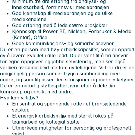
Minimum tre års erfaring fra analyse- og
innsiktsarbeid, fortrinnsvis i mediebransjen
God kjennskap til mediebransjen og de ulike
mediekanalene
God erfaring med å lede større prosjekter
Kjennskap til Power BI, Nielsen, Forbruker & Media
(Kantar), Office
Gode kommunikasjons- og samarbeidsevner
Du er en person med høy arbeidskapasitet, som er opptatt
av å levere kvalitet i alle ledd. Du er vant til å ha ansvar
for egne oppgaver og jobbe selvstendig, men ser også
verdien av samarbeid mellom avdelingene. Vi tror du er en
omgjengelig person som er trygg i samhandling med
andre, og som tilpasser deg situasjoner og mennesketyper.
Du er en naturlig støttespiller, ivrig etter å dele din
kunnskap og innsikt med andre.
Hva kan vi tilby?
En sentral og spennende rolle i et bransjeledende
selskap
Et energisk arbeidsmiljø med sterkt fokus på
teamarbeid og kollegial støtte
Utmerkede muligheter for personlig og profesjonell
vekst