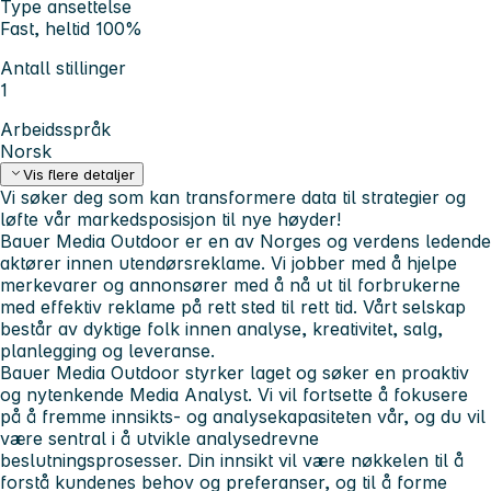
Type ansettelse
Fast, heltid 100%
Antall stillinger
1
Arbeidsspråk
Norsk
Vis flere detaljer
Vi søker deg som kan transformere data til strategier og
løfte vår markedsposisjon til nye høyder!
Bauer Media Outdoor er en av Norges og verdens ledende
aktører innen utendørsreklame. Vi jobber med å hjelpe
merkevarer og annonsører med å nå ut til forbrukerne
med effektiv reklame på rett sted til rett tid. Vårt selskap
består av dyktige folk innen analyse, kreativitet, salg,
planlegging og leveranse.
Bauer Media Outdoor styrker laget og søker en proaktiv
og nytenkende Media Analyst. Vi vil fortsette å fokusere
på å fremme innsikts- og analysekapasiteten vår, og du vil
være sentral i å utvikle analysedrevne
beslutningsprosesser. Din innsikt vil være nøkkelen til å
forstå kundenes behov og preferanser, og til å forme