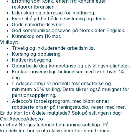
Erfaring som kokk, enten fra kantine eller
restaurantbransjen.
Lidenskap og interesse for matlaging.
Evne til å jobbe både selvstendig og i team.
Gode samarbeidsevner.
God kommunikasjonsevne på Norsk eller Engelsk.
Kunnskap om IK-mat.
Vi tilbyr:
Trivelig og inkluderende arbeidsmiljø.
Kursing og opplæring.
Nettverksbygging
Opparbeide deg kompetanse og utviklingsmuligheter.
Konkurransedyktige betingelser med lønn hver 14.
dag.
I Adecco tilbyr vi normalt fast ansettelse og
minimum 40% stilling. Dette sikrer også mulighet for
pensjonsopptjening.
Adecco’s fordelsprogram, med blant annet
rabatterte priser på treningsstudio, reiser med mer.
Er du klar for å dele matglede?
Søk
på stillingen i dag!
Om AdeccoAdecco
er et av Norges ledende bemanningsselskap. På
kundelisten har vi attraktive bedrifter som trenger