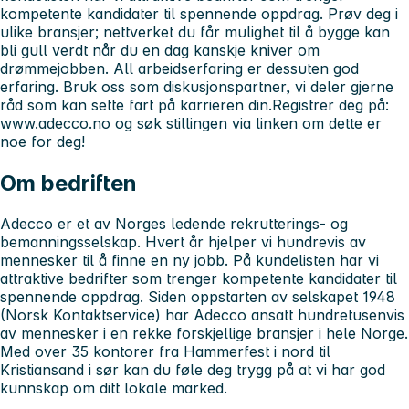
kompetente kandidater til spennende oppdrag. Prøv deg i
ulike bransjer; nettverket du får mulighet til å bygge kan
bli gull verdt når du en dag kanskje kniver om
drømmejobben. All arbeidserfaring er dessuten god
erfaring. Bruk oss som diskusjonspartner, vi deler gjerne
råd som kan sette fart på karrieren din.Registrer deg på:
www.adecco.no og søk stillingen via linken om dette er
noe for deg!
Om bedriften
Adecco er et av Norges ledende rekrutterings- og
bemanningsselskap. Hvert år hjelper vi hundrevis av
mennesker til å finne en ny jobb. På kundelisten har vi
attraktive bedrifter som trenger kompetente kandidater til
spennende oppdrag. Siden oppstarten av selskapet 1948
(Norsk Kontaktservice) har Adecco ansatt hundretusenvis
av mennesker i en rekke forskjellige bransjer i hele Norge.
Med over 35 kontorer fra Hammerfest i nord til
Kristiansand i sør kan du føle deg trygg på at vi har god
kunnskap om ditt lokale marked.