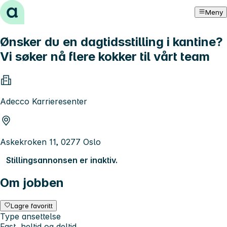
Hopp til innhold
Meny
Ønsker du en dagtidsstilling i kantine?
Vi søker nå flere kokker til vårt team
Adecco Karrieresenter
Askekroken 11, 0277 Oslo
Stillingsannonsen er inaktiv.
Om jobben
Lagre favoritt
Type ansettelse
Fast, heltid og deltid