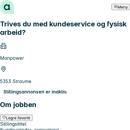
Hopp til innhold
Meny
Trives du med kundeservice og fysisk
arbeid?
Manpower
5353 Straume
Stillingsannonsen er inaktiv.
Om jobben
Lagre favoritt
Stillingstittel
Kundeveileder, renovasjon