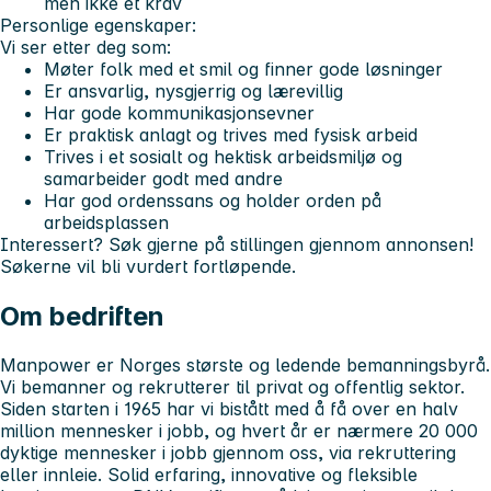
men ikke et krav
Personlige egenskaper:
Vi ser etter deg som:
Møter folk med et smil og finner gode løsninger
Er ansvarlig, nysgjerrig og lærevillig
Har gode kommunikasjonsevner
Er praktisk anlagt og trives med fysisk arbeid
Trives i et sosialt og hektisk arbeidsmiljø og
samarbeider godt med andre
Har god ordenssans og holder orden på
arbeidsplassen
Interessert
? Søk gjerne på stillingen gjennom annonsen!
Søkerne vil bli vurdert fortløpende.
Om bedriften
Manpower er Norges største og ledende bemanningsbyrå.
Vi bemanner og rekrutterer til privat og offentlig sektor.
Siden starten i 1965 har vi bistått med å få over en halv
million mennesker i jobb, og hvert år er nærmere 20 000
dyktige mennesker i jobb gjennom oss, via rekruttering
eller innleie. Solid erfaring, innovative og fleksible