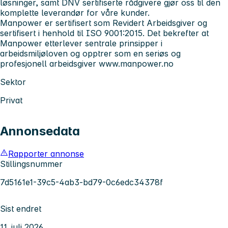
løsninger, samt DNV sertifiserte rådgivere gjør oss til den
komplette leverandør for våre kunder.
Manpower er sertifisert som Revidert Arbeidsgiver og
sertifisert i henhold til ISO 9001:2015. Det bekrefter at
Manpower etterlever sentrale prinsipper i
arbeidsmiljøloven og opptrer som en seriøs og
profesjonell arbeidsgiver
www.manpower.no
Sektor
Privat
Annonsedata
Rapporter annonse
Stillingsnummer
7d5161e1-39c5-4ab3-bd79-0c6edc34378f
Sist endret
11. juli 2026