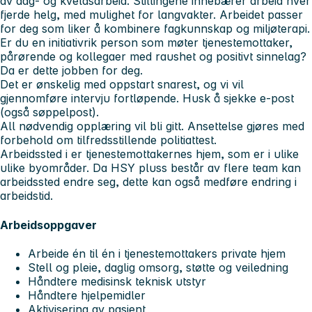
av dag- og kveldsarbeid. Stillingene innebærer arbeid hver
fjerde helg, med mulighet for langvakter. Arbeidet passer
for deg som liker å kombinere fagkunnskap og miljøterapi.
Er du en initiativrik person som møter tjenestemottaker,
pårørende og kollegaer med raushet og positivt sinnelag?
Da er dette jobben for deg.
Det er ønskelig med oppstart snarest, og vi vil
gjennomføre intervju fortløpende. Husk å sjekke e-post
(også søppelpost).
All nødvendig opplæring vil bli gitt. Ansettelse gjøres med
forbehold om tilfredsstillende politiattest.
Arbeidssted i er tjenestemottakernes hjem, som er i ulike
ulike byområder. Da HSY pluss består av flere team kan
arbeidssted endre seg, dette kan også medføre endring i
arbeidstid.
Arbeidsoppgaver
Arbeide én til én i tjenestemottakers private hjem
Stell og pleie, daglig omsorg, støtte og veiledning
Håndtere medisinsk teknisk utstyr
Håndtere hjelpemidler
Aktivisering av pasient