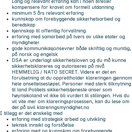
Lang og relevant erfaring kan i noen tilfeller
kompensere for kravet om formell utdanning
minimum 5 års relevant erfaring
kunnskap om forebyggende sikkerhetsarbeid og
beredskap
kjennskap til offentlig forvaltning
erfaring med samarbeid på tvers av ulike etater og
myndigheter
gode kommunikasjonsevner både skriftlig og muntlig,
på norsk og engelsk
DSA er underlagt sikkerhetsloven og du må kunne
sikkerhetsklareres og autoriseres på nivå
HEMMELIG / NATO SECRET. Videre er det en
forutsetning at du opprettholder klareringen gjennom
hele ansettelsesløpet. Personer med sterk tilknytning
til land Politiets sikkerhetstjeneste anser som
høyrisikoland vil ikke bli vurdert til stillingen. Hvis du
vil vite mer om klareringsprosessen, kan du lese om
det på sivil klareringsmyndighet.no
I tillegg er det ønskelig med
erfaring med strategisk arbeid og utvikling
teknisk innsikt og forståelse
erfaring med og kunnskap om forebyggende