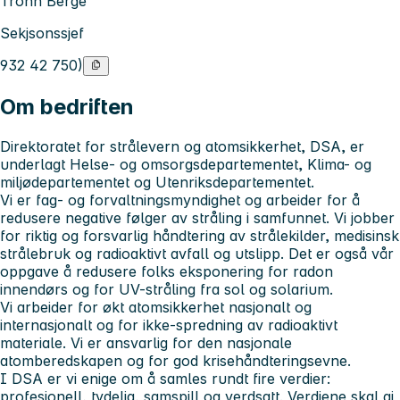
Tronn Berge
Sekjsonssjef
932 42 750)
Om bedriften
Direktoratet for strålevern og atomsikkerhet, DSA, er
underlagt Helse- og omsorgsdepartementet, Klima- og
miljødepartementet og Utenriksdepartementet.
Vi er fag- og forvaltningsmyndighet og arbeider for å
redusere negative følger av stråling i samfunnet. Vi jobber
for riktig og forsvarlig håndtering av strålekilder, medisinsk
strålebruk og radioaktivt avfall og utslipp. Det er også vår
oppgave å redusere folks eksponering for radon
innendørs og for UV-stråling fra sol og solarium.
Vi arbeider for økt atomsikkerhet nasjonalt og
internasjonalt og for ikke-spredning av radioaktivt
materiale. Vi er ansvarlig for den nasjonale
atomberedskapen og for god krisehåndteringsevne.
I DSA er vi enige om å samles rundt fire verdier:
profesjonell, tydelig, samspill og verdsatt. Verdiene skal gi