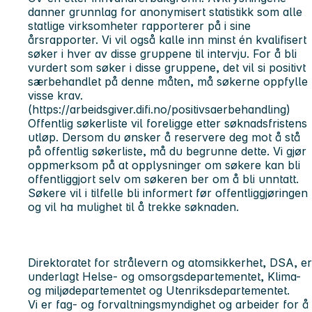
danner grunnlag for anonymisert statistikk som alle
statlige virksomheter rapporterer på i sine
årsrapporter. Vi vil også kalle inn minst én kvalifisert
søker i hver av disse gruppene til intervju. For å bli
vurdert som søker i disse gruppene, det vil si positivt
særbehandlet på denne måten, må søkerne oppfylle
visse krav.
(https://arbeidsgiver.difi.no/positivsaerbehandling)
Offentlig søkerliste vil foreligge etter søknadsfristens
utløp. Dersom du ønsker å reservere deg mot å stå
på offentlig søkerliste, må du begrunne dette. Vi gjør
oppmerksom på at opplysninger om søkere kan bli
offentliggjort selv om søkeren ber om å bli unntatt.
Søkere vil i tilfelle bli informert før offentliggjøringen
og vil ha mulighet til å trekke søknaden.
Direktoratet for strålevern og atomsikkerhet, DSA, er
underlagt Helse- og omsorgsdepartementet, Klima-
og miljødepartementet og Utenriksdepartementet.
Vi er fag- og forvaltningsmyndighet og arbeider for å