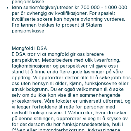
pensjonskasse
lønn seniorrådgiver/utreder kr 700 000 - 1 000 000
per år avhengig av kvalifikasjoner. For spesielt
kvalifiserte søkere kan høyere avlønning vurderes.
Fra lønnen trekkes to prosent til Statens
pensjonskasse
Mangfold i DSA
I DSA tror vi at mangfold gir oss bredere
perspektiver. Medarbeidere med ulik livserfaring,
fagkombinasjoner og perspektiver vil gjøre oss i
stand til å finne enda flere gode løsninger på våre
oppdrag. Vi oppfordrer derfor alle til å søke jobb hos
oss uten hensyn til alder, kjønn, funksjonsevne eller
etnisk bakgrunn. Du er også velkommen til å søke
selv om du ikke kan vise til en sammenhengende
yrkeskarriere. Våre lokaler er universelt utformet, og
vi legger forholdene til rette for personer med
nedsatt funksjonsevne. I Webcruiter, hvor du søker
på denne stillingen, oppfordrer vi deg til å krysse av
for det dersom du har funksjonsnedsettelse, hull i
CV-en eller innvandrerbakgrunn. Avkrysningene