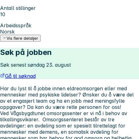
Antall stillinger
10
Arbeidsspråk
Norsk
Vis flere detaljer
Søk på jobben
Søk senest søndag 23. august
Gå til søknad
Har du lyst til å jobbe innen eldreomsorgen eller med
mennesker med psykiske lidelser? Ønsker du å være del
av et engasjert team og ha en jobb med meningsfylte
oppgaver? Da kan du være rette personen for oss!
Ved Vågsbygdtunet omsorgssenter
er vi nå i behov av
tilkallingsvikarer. Omsorgssenteret består av tre
avdelinger: en avdeling som er spesielt tilrettelagt for
mennesker med demens, en somatisk avdeling for
mennesker som har behov for god omsorg og helhetlig