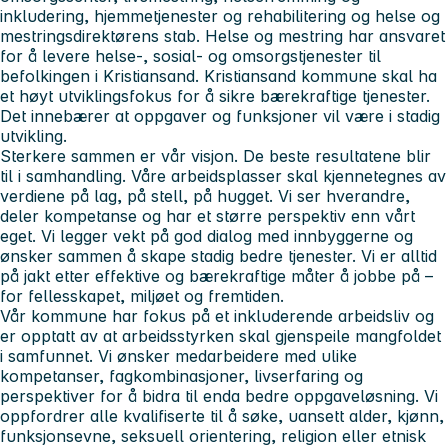
inkludering, hjemmetjenester og rehabilitering og helse og
mestringsdirektørens stab. Helse og mestring har ansvaret
for å levere helse-, sosial- og omsorgstjenester til
befolkingen i Kristiansand. Kristiansand kommune skal ha
et høyt utviklingsfokus for å sikre bærekraftige tjenester.
Det innebærer at oppgaver og funksjoner vil være i stadig
utvikling.
Sterkere sammen er vår visjon.
De beste resultatene blir
til i samhandling. Våre arbeidsplasser skal kjennetegnes av
verdiene
på
lag, på stell, på hugget.
Vi ser hverandre,
deler kompetanse og har et større perspektiv enn vårt
eget. Vi legger vekt på god dialog med innbyggerne og
ønsker sammen å skape stadig bedre tjenester. Vi er alltid
på jakt etter effektive og bærekraftige måter å jobbe på –
for fellesskapet, miljøet og fremtiden.
Vår kommune har fokus på et inkluderende arbeidsliv og
er opptatt av at arbeidsstyrken skal gjenspeile mangfoldet
i samfunnet. Vi ønsker medarbeidere med ulike
kompetanser, fagkombinasjoner, livserfaring og
perspektiver for å bidra til enda bedre oppgaveløsning. Vi
oppfordrer alle kvalifiserte til å søke, uansett alder, kjønn,
funksjonsevne, seksuell orientering, religion eller etnisk