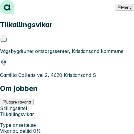
Hopp til innhold
Meny
Tilkallingsvikar
Vågsbygdtunet omsorgssenter, Kristiansand kommune
Camilla Colletts vei 2, 4620 Kristiansand S
Om jobben
Lagre favoritt
Stillingstittel
Tilkallingsvikar
Type ansettelse
Vikariat, deltid 0%