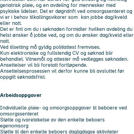
geriatrisk pleie, og en avdeling for mennesker med
psykiske lidelser. Det er døgndrift ved omsorgssenteret og
vi er i behov tilkallingsvikarer som kan jobbe dag/kveld
eller natt.
Det er fint om du i søknaden formidler hvilken avdeling du
helst ønsker å jobbe ved, og om du ønsker dag/kveld eller
natt.
Ved tilsetting må gyldig politiattest fremvises.
Kun elektroniske og fullstendig CV og søknad blir
behandlet. Vitnemål og attester må vedlegges søknaden.
Ansettelser vil bli foretatt fortløpende.
Ansettelsesprosessen vil derfor kunne bli avsluttet før
oppgitt søknadsfrist.
Arbeidsoppgaver
Individuelle pleie- og omsorgsoppgaver til beboere ved
omsorgssenteret
Støtte og ivaretakelse av den enkelte beboers
egenomsorg
Støtte til den enkelte beboers dagligdagse aktiviteter