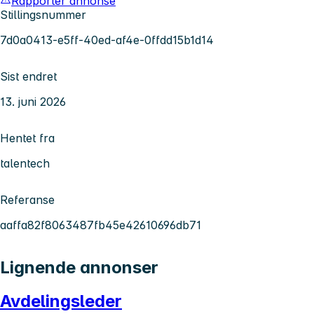
Rapporter annonse
Stillingsnummer
7d0a0413-e5ff-40ed-af4e-0ffdd15b1d14
Sist endret
13. juni 2026
Hentet fra
talentech
Referanse
aaffa82f8063487fb45e42610696db71
Lignende annonser
Avdelingsleder