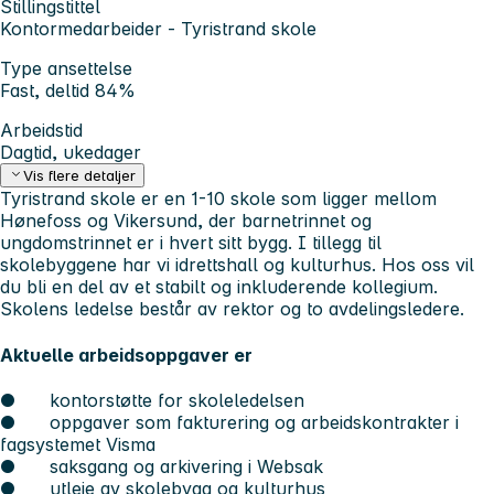
Stillingstittel
Kontormedarbeider - Tyristrand skole
Type ansettelse
Fast, deltid 84%
Arbeidstid
Dagtid, ukedager
Vis flere detaljer
Tyristrand skole er en 1-10 skole som ligger mellom
Hønefoss og Vikersund, der barnetrinnet og
ungdomstrinnet er i hvert sitt bygg. I tillegg til
skolebyggene har vi idrettshall og kulturhus. Hos oss vil
du bli en del av et stabilt og inkluderende kollegium.
Skolens ledelse består av rektor og to avdelingsledere.
Aktuelle arbeidsoppgaver er
● kontorstøtte for skoleledelsen
● oppgaver som fakturering og arbeidskontrakter i
fagsystemet Visma
● saksgang og arkivering i Websak
● utleie av skolebygg og kulturhus