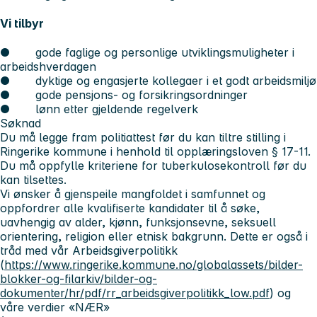
Vi tilbyr
● gode faglige og personlige utviklingsmuligheter i
arbeidshverdagen
● dyktige og engasjerte kollegaer i et godt arbeidsmiljø
● gode pensjons- og forsikringsordninger
● lønn etter gjeldende regelverk
Søknad
Du må legge fram politiattest før du kan tiltre stilling i
Ringerike kommune i henhold til opplæringsloven § 17-11.
Du må oppfylle kriteriene for tuberkulosekontroll før du
kan tilsettes.
Vi ønsker å gjenspeile mangfoldet i samfunnet og
oppfordrer alle kvalifiserte kandidater til å søke,
uavhengig av alder, kjønn, funksjonsevne, seksuell
orientering, religion eller etnisk bakgrunn. Dette er også i
tråd med vår
Arbeidsgiverpolitikk
(
https://www.ringerike.kommune.no/globalassets/bilder-
blokker-og-filarkiv/bilder-og-
dokumenter/hr/pdf/rr_arbeidsgiverpolitikk_low.pdf
) og
våre verdier «NÆR»