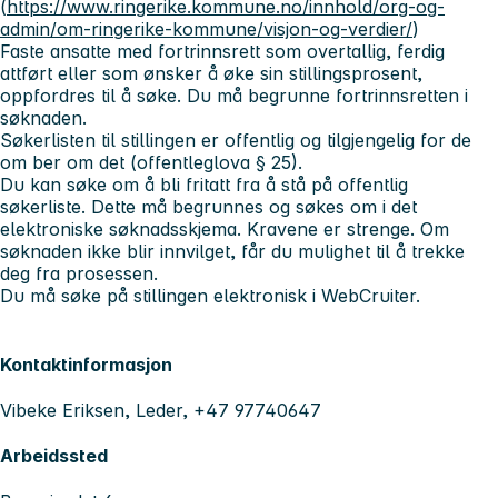
(
https://www.ringerike.kommune.no/innhold/org-og-
admin/om-ringerike-kommune/visjon-og-verdier/
)
Faste ansatte med fortrinnsrett som overtallig, ferdig
attført eller som ønsker å øke sin stillingsprosent,
oppfordres til å søke. Du må begrunne fortrinnsretten i
søknaden.
Søkerlisten til stillingen er offentlig og tilgjengelig for de
om ber om det (offentleglova § 25).
Du kan søke om å bli fritatt fra å stå på offentlig
søkerliste. Dette må begrunnes og søkes om i det
elektroniske søknadsskjema. Kravene er strenge. Om
søknaden ikke blir innvilget, får du mulighet til å trekke
deg fra prosessen.
Du må søke på stillingen elektronisk i WebCruiter.
Kontaktinformasjon
Vibeke Eriksen, Leder, +47 97740647
Arbeidssted