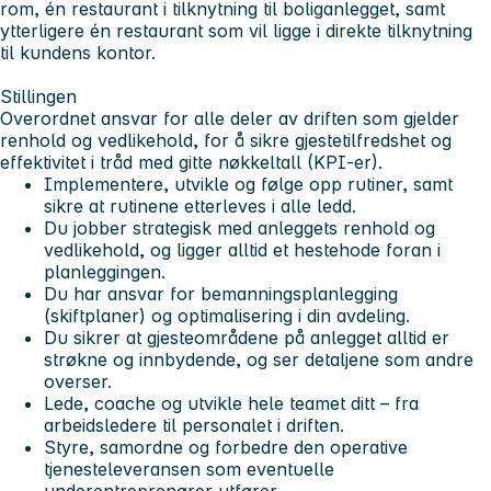
rom, én restaurant i tilknytning til boliganlegget, samt
ytterligere én restaurant som vil ligge i direkte tilknytning
til kundens kontor.
Stillingen
Overordnet ansvar for alle deler av driften som gjelder
renhold og vedlikehold, for å sikre gjestetilfredshet og
effektivitet i tråd med gitte nøkkeltall (KPI-er).
Implementere, utvikle og følge opp rutiner, samt
sikre at rutinene etterleves i alle ledd.
Du jobber strategisk med anleggets renhold og
vedlikehold, og ligger alltid et hestehode foran i
planleggingen.
Du har ansvar for bemanningsplanlegging
(skiftplaner) og optimalisering i din avdeling.
Du sikrer at gjesteområdene på anlegget alltid er
strøkne og innbydende, og ser detaljene som andre
overser.
Lede, coache og utvikle hele teamet ditt – fra
arbeidsledere til personalet i driften.
Styre, samordne og forbedre den operative
tjenesteleveransen som eventuelle
underentreprenører utfører.