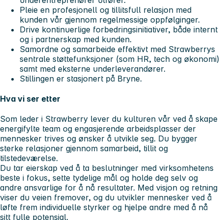
Pleie en profesjonell og tillitsfull relasjon med
kunden vår gjennom regelmessige oppfølginger.
Drive kontinuerlige forbedringsinitiativer, både internt
og i partnerskap med kunden.
Samordne og samarbeide effektivt med Strawberrys
sentrale støttefunksjoner (som HR, tech og økonomi)
samt med eksterne underleverandører.
Stillingen er stasjonert på Bryne.
Hva vi ser etter
Som leder i Strawberry lever du kulturen vår ved å skape
energifylte team og engasjerende arbeidsplasser der
mennesker trives og ønsker å utvikle seg. Du bygger
sterke relasjoner gjennom samarbeid, tillit og
tilstedeværelse.
Du tar eierskap ved å ta beslutninger med virksomhetens
beste i fokus, sette tydelige mål og holde deg selv og
andre ansvarlige for å nå resultater. Med visjon og retning
viser du veien fremover, og du utvikler mennesker ved å
løfte frem individuelle styrker og hjelpe andre med å nå
sitt fulle potensial.