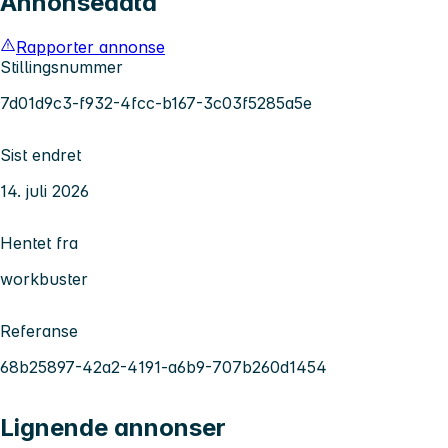
Annonsedata
Rapporter annonse
Stillingsnummer
7d01d9c3-f932-4fcc-b167-3c03f5285a5e
Sist endret
14. juli 2026
Hentet fra
workbuster
Referanse
68b25897-42a2-4191-a6b9-707b260d1454
Lignende annonser