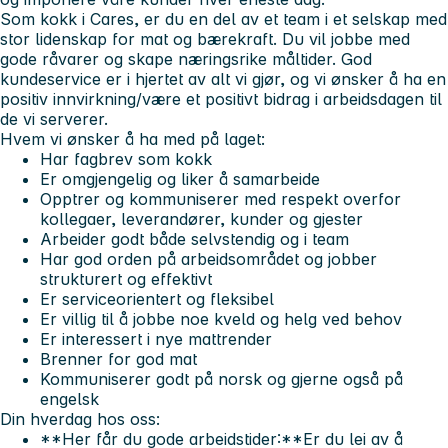
Som kokk i Cares, er du en del av et team i et selskap med
stor lidenskap for mat og bærekraft. Du vil jobbe med
gode råvarer og skape næringsrike måltider. God
kundeservice er i hjertet av alt vi gjør, og vi ønsker å ha en
positiv innvirkning/være et positivt bidrag i arbeidsdagen til
de vi serverer.
Hvem vi ønsker å ha med på laget:
Har fagbrev som kokk
Er omgjengelig og liker å samarbeide
Opptrer og kommuniserer med respekt overfor
kollegaer, leverandører, kunder og gjester
Arbeider godt både selvstendig og i team
Har god orden på arbeidsområdet og jobber
strukturert og effektivt
Er serviceorientert og fleksibel
Er villig til å jobbe noe kveld og helg ved behov
Er interessert i nye mattrender
Brenner for god mat
Kommuniserer godt på norsk og gjerne også på
engelsk
Din hverdag hos oss:
**Her får du gode arbeidstider:**Er du lei av å