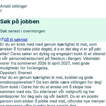
Antall stillinger
1
Søk på jobben
Søk senest i overmorgen
Gå til søknad
Er du en kokk med med genuin kjærlighet til mat, som
ønsker å forsøke jobb dagtid, d
a er det deg vi er på jakt
etter!
Cares søker en dyktig og engasjert kokk til et vikariat
i vår personalrestaurant på Nesttun i Bergen. Vikariatet
varer fra sommeren 2026 til april 2027, med gode
muligheter for forlengelse.
Oppstart:
Snarest
Har du en genuin kjærlighet til mat, kvalitet og gode
smaksopplevelser? Da kan dette være stillingen for deg!
Som kokk i Cares har du et ønske om å skape noe
sammen med oss. Du etterlever vår matprofil og har
ambisjoner for deg selv og vår bedrift. Du er en positiv
person som elsker å jobbe med mat, utforske nye menyer
og imponere våre kunder hver eneste dag.