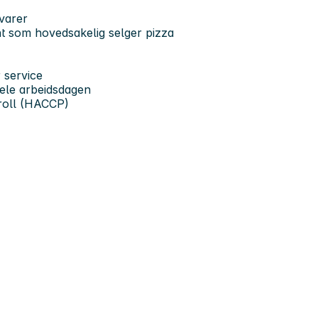
varer
ant som hovedsakelig selger pizza
r service
hele arbeidsdagen
troll (HACCP)