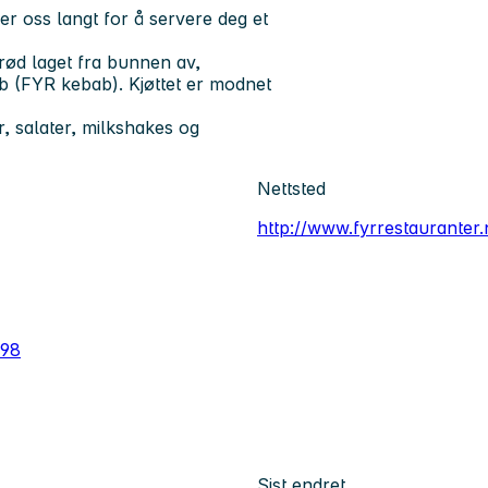
r oss langt for å servere deg et
ød laget fra bunnen av,
b (FYR kebab). Kjøttet er modnet
 salater, milkshakes og
Nettsted
http://www.fyrrestauranter.
298
Sist endret