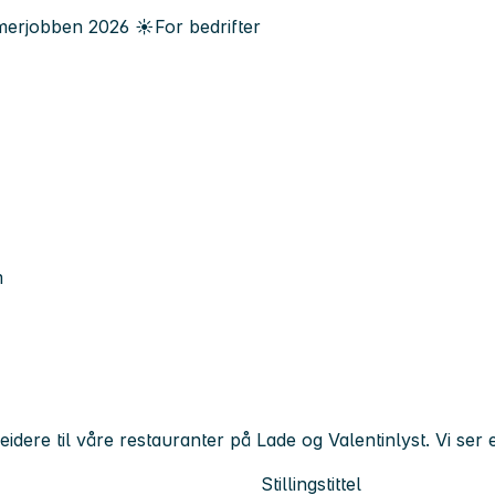
erjobben
2026
☀️
For bedrifter
m
dere til våre restauranter på Lade og Valentinlyst. Vi ser e
Stillingstittel