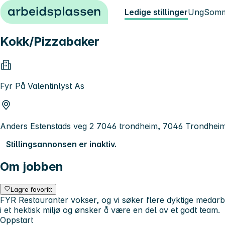
Hopp til innhold
Ledige stillinger
Ung
Somm
Kokk/Pizzabaker
Fyr På Valentinlyst As
Anders Estenstads veg 2 7046 trondheim, 7046 Trondhei
Stillingsannonsen er inaktiv.
Om jobben
Lagre favoritt
FYR Restauranter vokser, og vi søker flere dyktige medarbei
i et hektisk miljø og ønsker å være en del av et godt team.
Oppstart