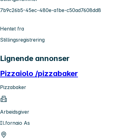
7b9c26b5-45ec-480e-a1be-c50ad7608dd8
Hentet fra
Stillingsregistrering
Lignende annonser
Pizzaiolo /pizzabaker
Pizzabaker
Arbeidsgiver
Il.fornaio As