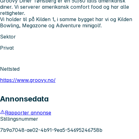
Groovy Diner Tønsberg er en 50/60 talls amerikansk
diner. Vi serverer amerikansk comfort food og har alle
rettigheter.
Vi holder til på Kilden 1, i samme bygget har vi og Kilden
Bowling, Megazone og Adventure minigolf.
Sektor
Privat
Nettsted
https://www.groovy.no/
Annonsedata
Rapporter annonse
Stillingsnummer
7b9a7048-ae02-4b91-9ea5-54695246758b