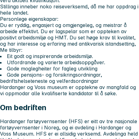
vera aktuell kvalifikasjon.
Stillinga inneber noko reiseverksemd, då me har oppdrag i
heile landet.
Personlege eigenskapar
:
Du er ryddig, engasjert og omgjengeleg, og meistrar å
arbeide effektivt. Du er lagspelar som er oppteken av
positivt arbeidsmiljø og HMT. Du set høge krav til kvalitet,
og har interesse og erfaring med antikvarisk istandsetting,
Me tilbyr
:
Eit godt og inspirerande arbeidsmiljø.
Utfordrande og varierte arbeidsoppgåver.
Gode moglegheiter for fagleg utvikling
Gode pensjons- og forsikringsordningar,
bedriftshelseteneste og velferdsordningar
Hardanger og Voss museum er opptekne av mangfald og
vi oppmodar alle kvalifiserte kandidatar til å søke.
Om bedriften
Hardanger fartøyvernsenter (HFS) er eitt av tre nasjonale
fartøyvernsenter i Noreg, og ei avdeling i Hardanger og
Voss Museum. HFS er ei allsidig verksemd. Avdelinga held