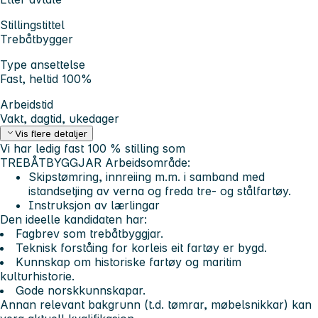
Stillingstittel
Trebåtbygger
Type ansettelse
Fast, heltid 100%
Arbeidstid
Vakt, dagtid, ukedager
Vis flere detaljer
Vi har ledig fast 100 % stilling som
TREBÅTBYGGJAR
Arbeidsområde:
Skipstømring, innreiing m.m. i samband med
istandsetjing av verna og freda tre- og stålfartøy.
Instruksjon av lærlingar
Den ideelle kandidaten har:
Fagbrev som trebåtbyggjar.
Teknisk forståing for korleis eit fartøy er bygd.
Kunnskap om historiske fartøy og maritim
kulturhistorie.
Gode norskkunnskapar.
Annan relevant bakgrunn (t.d. tømrar, møbelsnikkar) kan