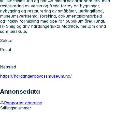
til i Norheimsund og har 45 medarbeidarar som driv med
restaurering av verna og freda fartøy og bygningar,
nybygging og restaurering av småbåtar, lærlingtilbod,
museumsverksemd, forsking, dokumentasjonsarbeid
og**aktiv formidling med ope for publikum året rundt.
HFS eig og driv hardangerjakta Mathilde, mellom anna
som leirskule.
Sektor
Privat
Nettsted
https://hardangerogvossmuseum.no/
Annonsedata
Rapporter annonse
Stillingsnummer