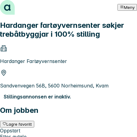
Hopp til innhold
Meny
Hardanger fartøyvernsenter søkjer
trebåtbyggjar i 100% stilling
Hardanger Fartøyvernsenter
Sandvenvegen 56B, 5600 Norheimsund, Kvam
Stillingsannonsen er inaktiv.
Om jobben
Lagre favoritt
Oppstart
Etter avtale