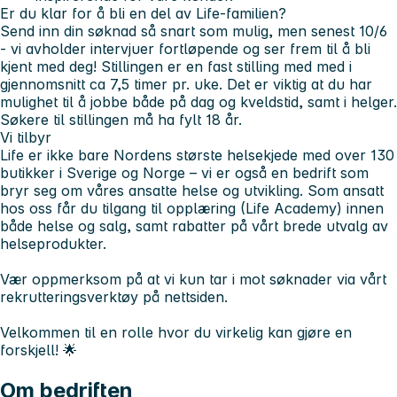
Er du klar for å bli en del av Life-familien?
Send inn din søknad så snart som mulig, men senest
10/6
- vi avholder intervjuer fortløpende og ser frem til å bli
kjent med deg!
Stillingen er en fast stilling med med i
gjennomsnitt ca 7,5 timer pr. uke. Det er viktig at du har
mulighet til å jobbe både på dag og kveldstid, samt i helger.
Søkere til stillingen må ha fylt 18 år.
Vi tilbyr
Life er ikke bare Nordens største helsekjede med over 130
butikker i Sverige og Norge – vi er også en bedrift som
bryr seg om våres ansatte helse og utvikling. Som ansatt
hos oss får du tilgang til opplæring (Life Academy) innen
både helse og salg, samt rabatter på vårt brede utvalg av
helseprodukter.
Vær oppmerksom på at vi kun tar i mot søknader via vårt
rekrutteringsverktøy på nettsiden.
Velkommen til en rolle hvor du virkelig kan gjøre en
forskjell! 🌟
Om bedriften