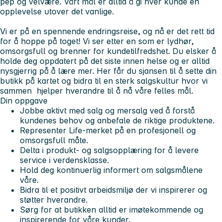
pep og velvære. Vårt mål er alltid å gi hver kunde en
opplevelse utover det vanlige.
Vi er på en spennende endringsreise, og nå er det rett tid
for å hoppe på toget! Vi ser etter en som er lydhør,
omsorgsfull og brenner for kundetilfredshet. Du elsker å
holde deg oppdatert på det siste innen helse og er alltid
nysgjerrig på å lære mer. Her får du sjansen til å sette din
butikk på kartet og bidra til en sterk salgskultur hvor vi
sammen hjelper hverandre til å nå våre felles mål.
Din oppgave
Jobbe aktivt med salg og mersalg ved å forstå
kundenes behov og anbefale de riktige produktene.
Representer Life-merket på en profesjonell og
omsorgsfull måte.
Delta i produkt- og salgsopplæring for å levere
service i verdensklasse.
Hold deg kontinuerlig informert om salgsmålene
våre.
Bidra til et positivt arbeidsmiljø der vi inspirerer og
støtter hverandre.
Sørg for at butikken alltid er imøtekommende og
inspirerende for våre kunder.