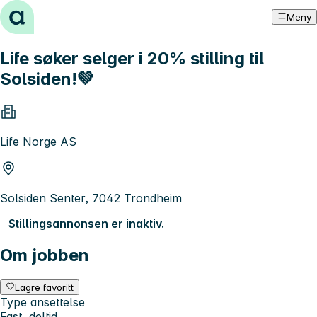
Hopp til innhold
Meny
Life søker selger i 20% stilling til
Solsiden!💚
Life Norge AS
Solsiden Senter, 7042 Trondheim
Stillingsannonsen er inaktiv.
Om jobben
Lagre favoritt
Type ansettelse
Fast, deltid