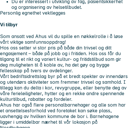
Du er interessert i utvikling av fag, pasientsikkerhet
og organisering av helsetilbudet.
Personlig egnethet vektlegges
Vi tilbyr
Som ansatt ved Ahus vil du spille en nøkkelrolle i å løse
vårt viktige samfunnsoppdrag!
Hos oss setter vi stor pris på både din trivsel og ditt
engasjement – både på jobb og i fritiden. Hos oss får du
tilgang til et rikt og variert kultur- og fritidstilbud som gir
deg muligheten til å koble av, ha det gøy og bygge
fellesskap på tvers av avdelinger.
Vårt bedriftsidrettslag byr på et bredt spekter av innendørs
og utendørs aktiviteter som fremmer trivsel og samhold. I
tillegg kan du delta i kor, revygruppe, eller benytte deg av
våre ferieleiligheter, hytter og en rekke andre spennende
kulturtilbud, rabatter og fordeler.
Ahus har også flere personalbarnehager og alle som har
et ansettelsesforhold ved foretaket kan søke plass,
uavhengig av hvilken kommune de bor i. Barnehagene
ligger i umiddelbar nærhet til vår lokasjon på
Nordbyhagen.