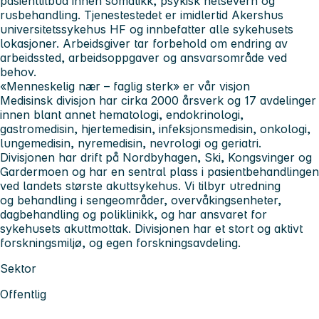
pasienttilbud innen somatikk, psykisk helsevern og
rusbehandling. Tjenestestedet er imidlertid Akershus
universitetssykehus HF og innbefatter alle sykehusets
lokasjoner. Arbeidsgiver tar forbehold om endring av
arbeidssted, arbeidsoppgaver og ansvarsområde ved
behov.
«Menneskelig nær – faglig sterk» er vår visjon
Medisinsk divisjon
har cirka 2000 årsverk og 17 avdelinger
innen blant annet hematologi, endokrinologi,
gastromedisin, hjertemedisin, infeksjonsmedisin, onkologi,
lungemedisin, nyremedisin, nevrologi og geriatri.
Divisjonen har drift på Nordbyhagen, Ski, Kongsvinger og
Gardermoen og har en sentral plass i pasientbehandlingen
ved landets største akuttsykehus. Vi tilbyr utredning
og behandling i sengeområder, overvåkingsenheter,
dagbehandling og poliklinikk, og har ansvaret for
sykehusets akuttmottak. Divisjonen har et stort og aktivt
forskningsmiljø, og egen forskningsavdeling.
Sektor
Offentlig