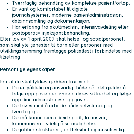
Tverrfaglig behandling av komplekse pasientforløp.
Er vant og komfortabel til digitale
journalsystemer, moderne pasientadministrasjon,
datainnsamling og dokumentasjon.
Har erfaring fra akuttmedisin, intensivavdeling eller
postoperativ injeksjonsbehandling.
Etter lov av 1 april 2007 skal helse- og sosialpersonell
som skal yte tjenester til barn eller personer med
utviklingshemming fremlegge politiattest i forbindelse med
tilsetning
Personlige egenskaper
For at du skal lykkes i jobben tror vi at:
Du er pålitelig og ansvarlig, både når det gjelder å
følge opp pasienter, ivareta deres sikkerhet og følge
opp dine administrative oppgaver.
Du trives med å arbeide både selvstendig og
tverrfaglig .
Du må kunne samarbeide godt, ta ansvar,
kommunisere tydelig å se muligheter.
Du jobber strukturert, er fleksibel og innsatsvillig.