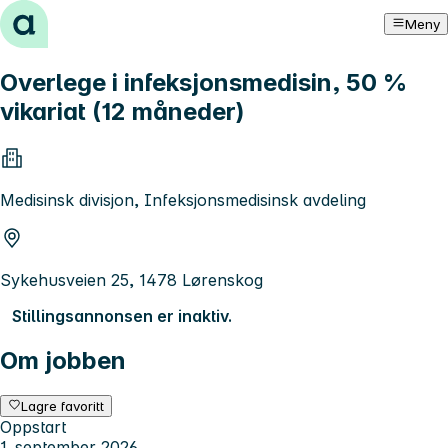
Hopp til innhold
Meny
Overlege i infeksjonsmedisin, 50 %
vikariat (12 måneder)
Medisinsk divisjon, Infeksjonsmedisinsk avdeling
Sykehusveien 25, 1478 Lørenskog
Stillingsannonsen er inaktiv.
Om jobben
Lagre favoritt
Oppstart
1. september 2026