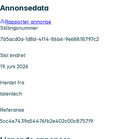
Annonsedata
Rapporter annonse
Stillingsnummer
7b5acd0a-1d8d-4f14-86b6-9e68818797c2
Sist endret
19. juni 2026
Hentet fra
talentech
Referanse
5cc4e7439a54476fb2e402c00c8757f9