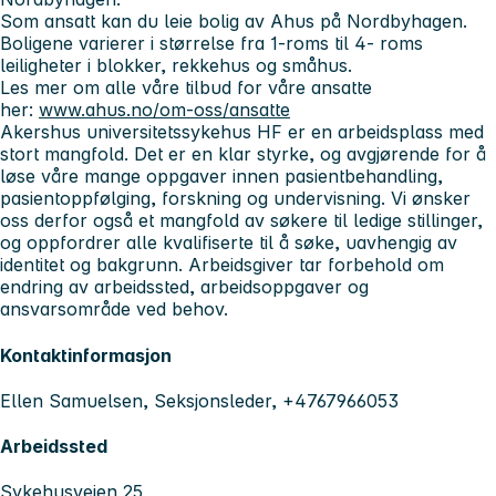
Som ansatt kan du leie bolig av Ahus på Nordbyhagen.
Boligene varierer i størrelse fra 1-roms til 4- roms
leiligheter i blokker, rekkehus og småhus.
Les mer om alle våre tilbud for våre ansatte
her:
www.ahus.no/om-oss/ansatte
Akershus universitetssykehus HF er en arbeidsplass med
stort mangfold. Det er en klar styrke, og avgjørende for å
løse våre mange oppgaver innen pasientbehandling,
pasientoppfølging, forskning og undervisning. Vi ønsker
oss derfor også et mangfold av søkere til ledige stillinger,
og oppfordrer alle kvalifiserte til å søke, uavhengig av
identitet og bakgrunn. Arbeidsgiver tar forbehold om
endring av arbeidssted, arbeidsoppgaver og
ansvarsområde ved behov.
Kontaktinformasjon
Ellen Samuelsen, Seksjonsleder, +4767966053
Arbeidssted
Sykehusveien 25