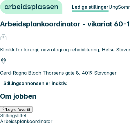
Hopp til innhold
Ledige stillinger
Ung
Somm
Arbeidsplankoordinator - vikariat 60-
Klinikk for kirurgi, nevrologi og rehabilitering, Helse Stav
Gerd-Ragna Bloch Thorsens gate 8, 4019 Stavanger
Stillingsannonsen er inaktiv.
Om jobben
Lagre favoritt
Stillingstittel
Arbeidsplankoordinator