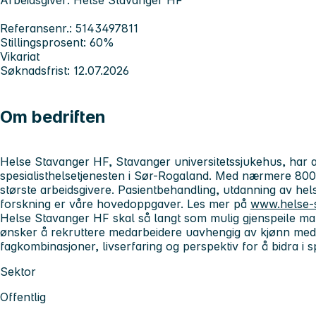
Referansenr.: 5143497811
Stillingsprosent: 60%
Vikariat
Søknadsfrist: 12.07.2026
Om bedriften
Helse Stavanger HF, Stavanger universitetssjukehus, har 
spesialisthelsetjenesten i Sør-Rogaland. Med nærmere 8000
største arbeidsgivere. Pasientbehandling, utdanning av he
forskning er våre hovedoppgaver. Les mer på
www.helse-
Helse Stavanger HF skal så langt som mulig gjenspeile man
ønsker å rekruttere medarbeidere uavhengig av kjønn med
fagkombinasjoner, livserfaring og perspektiv for å bidra i s
Sektor
Offentlig