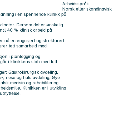
Arbeidsspråk
Norsk eller skandinavisk
manning i en spennende klinikk på
rdinator. Dersom det er ønskelig
til 40 % klinisk arbeid på
er nå en engasjert og strukturert
bærer tett samarbeid med
ksjon i planlegging og
år i klinikkens stab med tett
nger: Gastrokirurgisk avdeling,
re-, nese og hals avdeling, Øye
lsk medisin og rehabilitering.
beidsmiljø. Klinikken er i utvikling
utnyttelse.