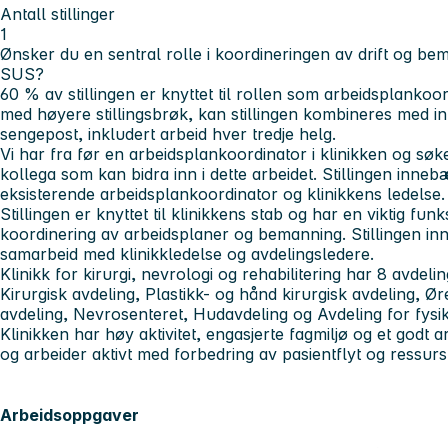
Antall stillinger
1
Ønsker du en sentral rolle i koordineringen av drift og be
SUS?
60 % av stillingen er knyttet til rollen som arbeidsplankoo
med høyere stillingsbrøk, kan stillingen kombineres med inn
sengepost, inkludert arbeid hver tredje helg.
Vi har fra før en arbeidsplankoordinator i klinikken og søk
kollega som kan bidra inn i dette arbeidet. Stillingen inne
eksisterende arbeidsplankoordinator og klinikkens ledelse.
Stillingen er knyttet til klinikkens stab og har en viktig fun
koordinering av arbeidsplaner og bemanning. Stillingen inng
samarbeid med klinikkledelse og avdelingsledere.​​​​​​​​​​​​​​​​​​​​​​​​​​
Klinikk for kirurgi, nevrologi og rehabilitering har 8 avdeli
Kirurgisk avdeling, Plastikk- og hånd kirurgisk avdeling, Ø
avdeling, Nevrosenteret, Hudavdeling og Avdeling for fysika
Klinikken har høy aktivitet, engasjerte fagmiljø og et godt ar
og arbeider aktivt med forbedring av pasientflyt og ressurs
Arbeidsoppgaver