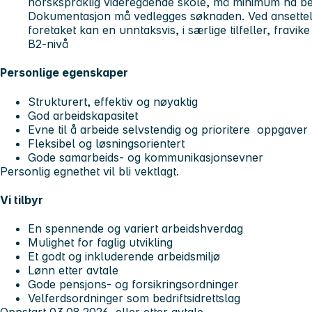
norskspråklig videregående skole, må minimum ha bes
Dokumentasjon må vedlegges søknaden. Ved ansettelse
foretaket kan en unntaksvis, i særlige tilfeller, fravi
B2-nivå
Personlige egenskaper
Strukturert, effektiv og nøyaktig
God arbeidskapasitet
Evne til å arbeide selvstendig og prioritere oppgaver
Fleksibel og løsningsorientert
Gode samarbeids- og kommunikasjonsevner
Personlig egnethet vil bli vektlagt.
Vi tilbyr
En spennende og variert arbeidshverdag
Mulighet for faglig utvikling
Et godt og inkluderende arbeidsmiljø
Lønn etter avtale
Gode pensjons- og forsikringsordninger
Velferdsordninger som bedriftsidrettslag