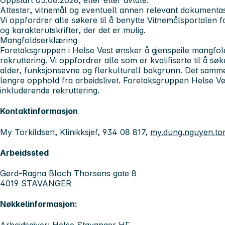
Oppstart 03.08.2026, eller etter avtale.
Attester, vitnemål og eventuell annen relevant dokument
Vi oppfordrer alle søkere til å benytte Vitnemålsportalen fo
og karakterutskrifter, der det er mulig.
Mangfoldserklæring
Foretaksgruppen i Helse Vest ønsker å gjenspeile mangfold
rekruttering. Vi oppfordrer alle som er kvalifiserte til å søk
alder, funksjonsevne og flerkulturell bakgrunn. Det samm
lengre opphold fra arbeidslivet. Foretaksgruppen Helse Vest
inkluderende rekruttering.
Kontaktinformasjon
My Torkildsen, Klinikksjef, 934 08 817,
my.dung.nguyen.to
Arbeidssted
Gerd-Ragna Bloch Thorsens gate 8
4019 STAVANGER
Nøkkelinformasjon:
Arbeidsgiver: Helse Stavanger HF