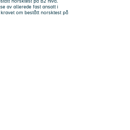
tått norsktest på B2 nivå.
 av allerede fast ansatt i
ke kravet om bestått norsktest på