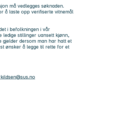
asjon må vedlegges søknaden.
r å laste opp verifiserte vitnemål
et i befolkningen i vår
e ledige stillinger uansett kjønn,
e gjelder dersom man har hatt et
 ønsker å legge til rette for et
rkildsen@sus.no