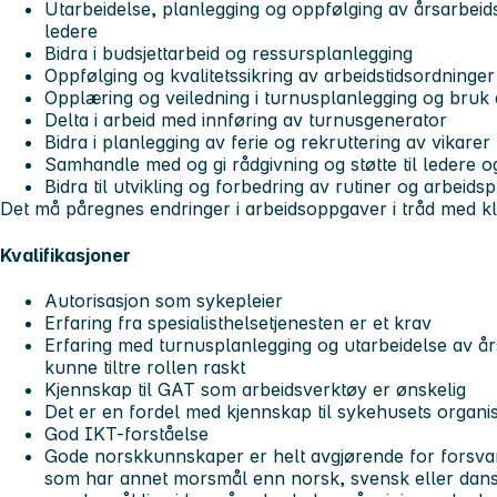
Utarbeidelse, planlegging og oppfølging av årsarbei
ledere
Bidra i budsjettarbeid og ressursplanlegging
Oppfølging og kvalitetssikring av arbeidstidsordninger
Opplæring og veiledning i turnusplanlegging og bruk
Delta i arbeid med innføring av turnusgenerator
Bidra i planlegging av ferie og rekruttering av vikarer
Samhandle med og gi rådgivning og støtte til ledere o
Bidra til utvikling og forbedring av rutiner og arbeids
Det må påregnes endringer i arbeidsoppgaver i tråd med kl
Kvalifikasjoner
Autorisasjon som sykepleier
Erfaring fra spesialisthelsetjenesten er et krav
Erfaring med turnusplanlegging og utarbeidelse av år
kunne tiltre rollen raskt
Kjennskap til GAT som arbeidsverktøy er ønskelig
Det er en fordel med kjennskap til sykehusets organi
God IKT-forståelse
Gode norskkunnskaper er helt avgjørende for forsvar
som har annet morsmål enn norsk, svensk eller dansk