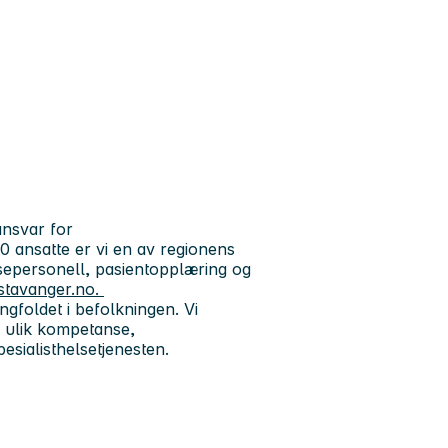
ansvar for
 ansatte er vi en av regionens
lsepersonell, pasientopplæring og
stavanger.no.
gfoldet i befolkningen. Vi
 ulik kompetanse,
pesialisthelsetjenesten.