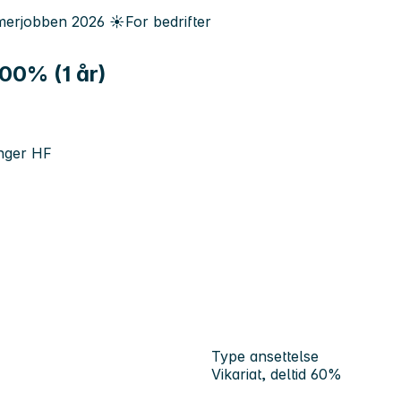
erjobben
2026
☀️
For bedrifter
100% (1 år)
anger HF
Type ansettelse
Vikariat, deltid 60%