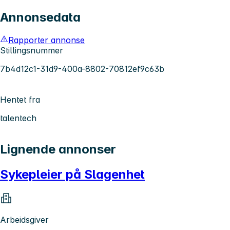
Annonsedata
Rapporter annonse
Stillingsnummer
7b4d12c1-31d9-400a-8802-70812ef9c63b
Hentet fra
talentech
Lignende annonser
Sykepleier på Slagenhet
Arbeidsgiver