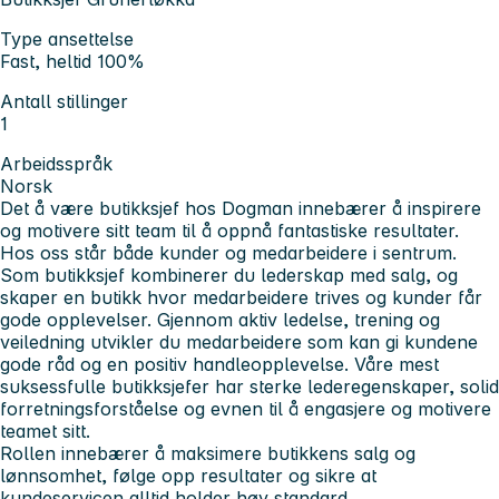
Type ansettelse
Fast, heltid 100%
Antall stillinger
1
Arbeidsspråk
Norsk
Det å være butikksjef hos Dogman innebærer å inspirere
og motivere sitt team til å oppnå fantastiske resultater.
Hos oss står både kunder og medarbeidere i sentrum.
Som butikksjef kombinerer du lederskap med salg, og
skaper en butikk hvor medarbeidere trives og kunder får
gode opplevelser. Gjennom aktiv ledelse, trening og
veiledning utvikler du medarbeidere som kan gi kundene
gode råd og en positiv handleopplevelse. Våre mest
suksessfulle butikksjefer har sterke lederegenskaper, solid
forretningsforståelse og evnen til å engasjere og motivere
teamet sitt.
Rollen innebærer å maksimere butikkens salg og
lønnsomhet, følge opp resultater og sikre at
kundeservicen alltid holder høy standard.