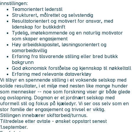
innstillingen:
Teamorientert lederstil
Strukturert, målrettet og selvstendig
Resultatorientert og motivert for ansvar, med
lidenskap for butikkdrift
Tydelig, imøtekommende og en naturlig motivator
som skaper engasjement
Høy arbeidskapasitet, løsningsorientert og
samarbeidsvillig
Erfaring fra tilsvarende stilling eller bred butikk
bakgrunn
God økonomisk forståelse og kjennskap til nøkkeltall
Erfaring med relevante dataverktøy
Vi tilbyr en spennende stilling i et voksende selskap med
solide resultater, i et miljø med nesten like mange hunder
som mennesker -- noe som forskning viser gir både glede
og avslapning. Dogman er et jordnært selskap med
uformell stil og fokus på kjæledyr. Vi ser oss selv som en
stor familie der engasjement og trivsel er viktig.
Stillingen innebærer skiftarbeid/turnus.
Tiltredelse etter avtale - ønsket oppstart senest
1.september.