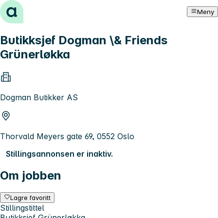
Hopp til innhold
Meny
Butikksjef Dogman \& Friends
Grünerløkka
Dogman Butikker AS
Thorvald Meyers gate 69, 0552 Oslo
Stillingsannonsen er inaktiv.
Om jobben
Lagre favoritt
Stillingstittel
Butikksjef Grünerløkka