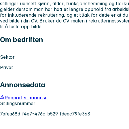
stillinger uansett kjønn, alder, funksjonshemming og fler
gjelder dersom man har hatt et lengre opphold fra arbeidsliv
for inkluderende rekruttering, og et tiltak for dette er at 
ved bilde i din CV. Bruker du CV-malen i rekrutteringssyste
til å laste opp bilde.
Om bedriften
Sektor
Privat
Annonsedata
Rapporter annonse
Stillingsnummer
7afea68d-f4e7-476c-b529-fdeac79fe363