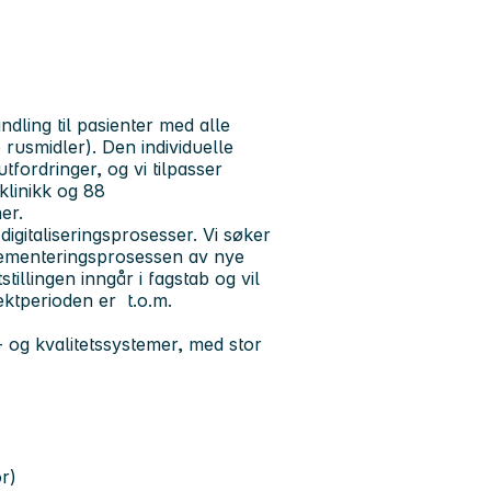
andling til pasienter med alle
 rusmidler). Den individuelle
fordringer, og vi tilpasser
klinikk og 88
ner.
digitaliseringsprosesser. Vi søker
mplementeringsprosessen av nye
tillingen inngår i fagstab og vil
ektperioden er t.o.m.
g- og kvalitetssystemer, med stor
r)