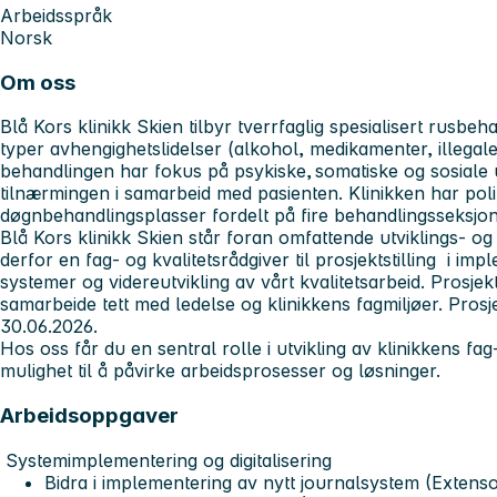
Arbeidsspråk
Norsk
Om oss
Blå Kors klinikk Skien tilbyr tverrfaglig spesialisert rusbeh
typer avhengighetslidelser (alkohol, medikamenter, illegale
behandlingen har fokus på psykiske, somatiske og sosiale ut
tilnærmingen i samarbeid med pasienten. Klinikken har poli
døgnbehandlingsplasser fordelt på fire behandlingsseksjo
Blå Kors klinikk Skien står foran omfattende utviklings- og 
derfor en fag- og kvalitetsrådgiver til prosjektstilling i i
systemer og videreutvikling av vårt kvalitetsarbeid. Prosjekts
samarbeide tett med ledelse og klinikkens fagmiljøer. Prosj
30.06.2026.
Hos oss får du en sentral rolle i utvikling av klinikkens fa
mulighet til å påvirke arbeidsprosesser og løsninger.
Arbeidsoppgaver
Systemimplementering og digitalisering
Bidra i implementering av nytt journalsystem (Extenso