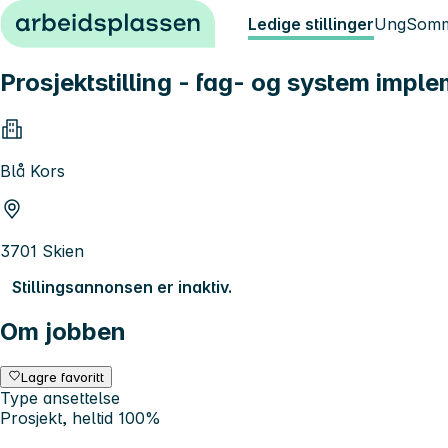
Hopp til innhold
Ledige stillinger
Ung
Somm
Prosjektstilling - fag- og system imple
Blå Kors
3701 Skien
Stillingsannonsen er inaktiv.
Om jobben
Lagre favoritt
Type ansettelse
Prosjekt, heltid 100%