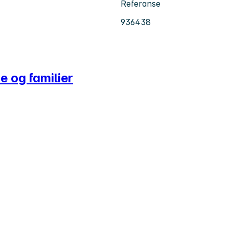
Referanse
936438
e og familier