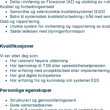
Delta i innføring av Flowzone (AI) og utvikling av ru
Kvalitet og forbedringsarbeid
Samordne og videreutvikle kvalitetssystemet (EQS)
Bidra til systematisk kvalitetsforbedring i tråd med sen
Data og rapportering
Utvikle system for innhenting og rapportering av kvali
Støtte ledelsen med styringsinformasjon
Kvalifikasjoner
Vi ser etter deg som:
Har relevant høyere utdanning
Har kjennskap til TSB eller spesialisthelsetjenesten
Har erfaring med prosjektarbeid eller implementerin
Har god digital kompetanse
Har erfaring fra og kunnskap om systemet EQS
Personlige egenskaper
Strukturert og gjennomføringssterk
Gode samarbeidsevner
Evne til å omsette system og krav til praktisk bruk