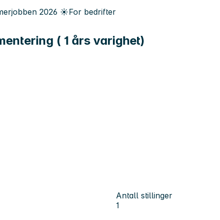
erjobben
2026
☀️
For bedrifter
mentering ( 1 års varighet)
Antall stillinger
1