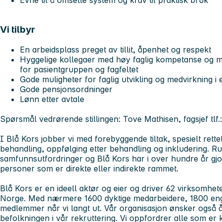
Vi tilbyr
En arbeidsplass preget av tillit, åpenhet og respekt
Hyggelige kollegaer med høy faglig kompetanse og 
for pasientgruppen og fagfeltet
Gode muligheter for faglig utvikling og medvirkning i et
Gode pensjonsordninger
Lønn etter avtale
Spørsmål vedrørende stillingen: Tove Mathisen, fagsjef tlf
I Blå Kors jobber vi med forebyggende tiltak, spesielt ret
behandling, oppfølging etter behandling og inkludering. Ru
samfunnsutfordringer og Blå Kors har i over hundre år gjort
personer som er direkte eller indirekte rammet.
Blå Kors er en ideell aktør og eier og driver 62 virksomhet
Norge. Med nærmere 1600 dyktige medarbeidere, 1800 engasj
medlemmer når vi langt ut. Vår organisasjon ønsker også å
befolkningen i vår rekruttering. Vi oppfordrer alle som er kv