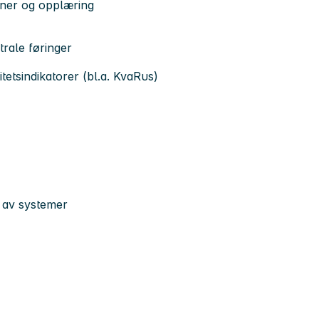
tiner og opplæring
trale føringer
tetsindikatorer (bl.a. KvaRus)
g av systemer