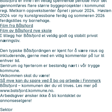
Båtsfjord er inne i en veldig spennende periode hvor det
gjennomføres flere større byggeprosjekter i kommunal
regi. Melkarn oppvekstsenter åpnet i januar 2024. Høsten
2024 var ny kunstgressbane ferdig og sommeren 2026
ferdigstilles ny barnehage.
Film fra Båtsfjord
Film av Båtsfjord nye skole
I tillegg har Båtsfjord et veldig godt og stabilt privat
næringsliv.
Den typiske Båtsfjordingen er kjent for å være raus og
inkluderende, gjerne med en vittig kommentar på lur til
enhver tid.
Sentrum og hjerterom er bestandig nært i vår trygge
kommune.
Velkommen skal du være!
Så mye kan du spare ved å bo og arbeide i Finnmark
Båtsfjord – kommunen der du vil trives.
Les mer på
www.batsfjord.kommune.no.
Arbeidsgiver ønsker ikke å bli kontaktet av
annonseselgere!
Sektor