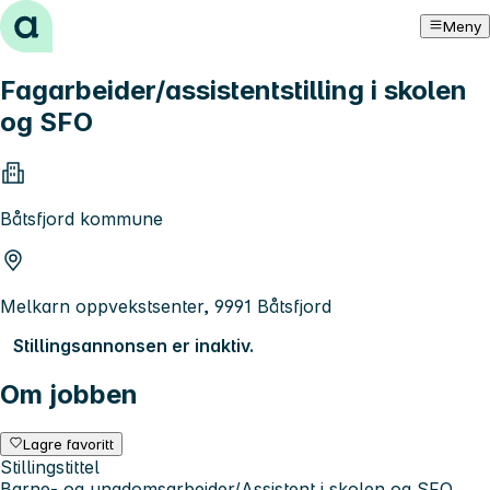
Hopp til innhold
Meny
Fagarbeider/assistentstilling i skolen
og SFO
Båtsfjord kommune
Melkarn oppvekstsenter, 9991 Båtsfjord
Stillingsannonsen er inaktiv.
Om jobben
Lagre favoritt
Stillingstittel
Barne- og ungdomsarbeider/Assistent i skolen og SFO