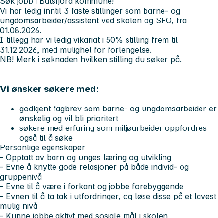
Søk jobb i Båtsfjord kommune!
Vi har ledig inntil 3 faste stillinger som barne- og
ungdomsarbeider/assistent ved skolen og SFO, fra
01.08.2026.
I tillegg har vi ledig vikariat i 50% stilling frem til
31.12.2026, med mulighet for forlengelse.
NB! Merk i søknaden hvilken stilling du søker på.
Vi ønsker søkere med:
godkjent fagbrev som barne- og ungdomsarbeider er
ønskelig og vil bli prioritert
søkere med erfaring som miljøarbeider oppfordres
også til å søke
Personlige egenskaper
- O
pptatt av barn og unges læring og utvikling
- Evne å knytte gode relasjoner på både individ- og
gruppenivå
- Evne til å være i forkant og jobbe forebyggende
- Evnen til å ta tak i utfordringer, og løse disse på et lavest
mulig nivå
- Kunne jobbe aktivt med sosiale mål i skolen