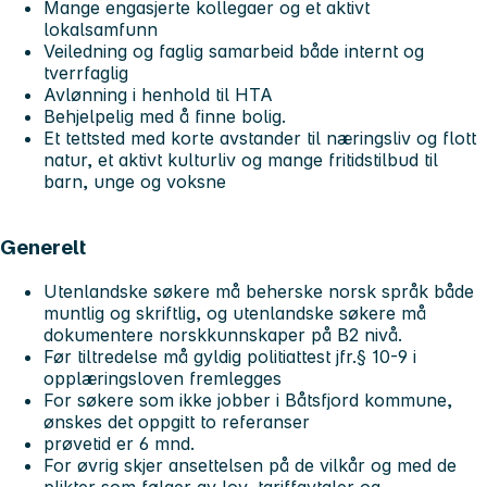
Mange engasjerte kollegaer og et aktivt
lokalsamfunn
Veiledning og faglig samarbeid både internt og
tverrfaglig
Avlønning i henhold til HTA
Behjelpelig med å finne bolig.
Et tettsted med korte avstander til næringsliv og flott
natur, et aktivt kulturliv og mange fritidstilbud til
barn, unge og voksne
Generelt
Utenlandske søkere må beherske norsk språk både
muntlig og skriftlig, og utenlandske søkere må
dokumentere norskkunnskaper på B2 nivå.
Før tiltredelse må gyldig politiattest jfr.§ 10-9 i
opplæringsloven fremlegges
For søkere som ikke jobber i Båtsfjord kommune,
ønskes det oppgitt to referanser
prøvetid er 6 mnd.
For øvrig skjer ansettelsen på de vilkår og med de
plikter som følger av lov, tariffavtaler og