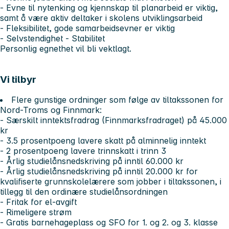
- Evne til nytenking og kjennskap til planarbeid er viktig,
samt å være aktiv deltaker i skolens utviklingsarbeid
- Fleksibilitet, gode samarbeidsevner er viktig
- Selvstendighet - Stabilitet
Personlig egnethet vil bli vektlagt.
Vi tilbyr
Flere gunstige ordninger som følge av tiltakssonen for
Nord-Troms og Finnmark:
- Særskilt inntektsfradrag (Finnmarksfradraget) på 45.000
kr
- 3.5 prosentpoeng lavere skatt på alminnelig inntekt
- 2 prosentpoeng lavere trinnskatt i trinn 3
- Årlig studielånsnedskriving på inntil 60.000 kr
- Årlig studielånsnedskriving på inntil 20.000 kr for
kvalifiserte grunnskolelærere som jobber i tiltakssonen, i
tillegg til den ordinære studielånsordningen
- Fritak for el-avgift
- Rimeligere strøm
- Gratis barnehageplass og SFO for 1. og 2. og 3. klasse