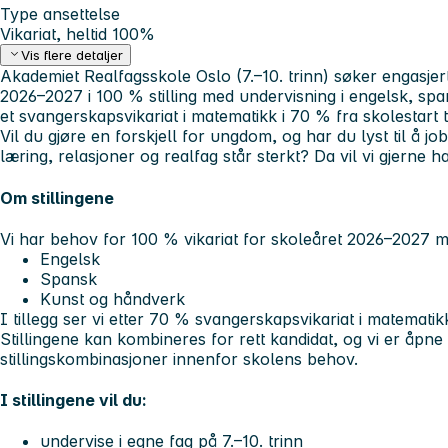
Type ansettelse
Vikariat, heltid 100%
Vis flere detaljer
Akademiet Realfagsskole Oslo (7.–10. trinn) søker engasjerte
2026–2027 i 100 % stilling med undervisning i engelsk, sp
et svangerskapsvikariat i matematikk i 70 % fra skolestart t
Vil du gjøre en forskjell for ungdom, og har du lyst til å j
læring, relasjoner og realfag står sterkt? Da vil vi gjerne 
Om stillingene
Vi har behov for 100 % vikariat for skoleåret 2026–2027 m
Engelsk
Spansk
Kunst og håndverk
I tillegg ser vi etter 70 % svangerskapsvikariat i matematikk
Stillingene kan kombineres for rett kandidat, og vi er åpne 
stillingskombinasjoner innenfor skolens behov.
I stillingene vil du:
undervise i egne fag på 7.–10. trinn