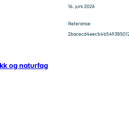
16. juni 2026
Referanse
2bacecd4eecb4b549385012
kk og naturfag