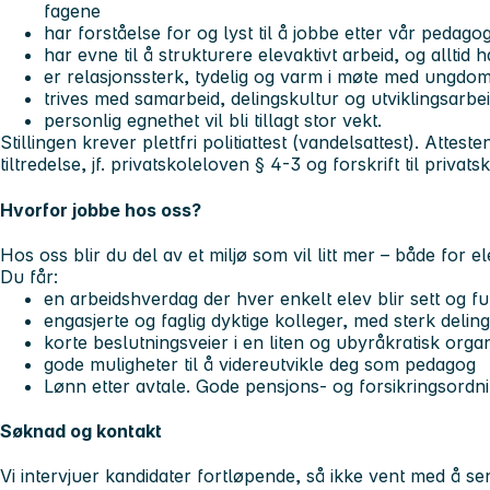
fagene
har forståelse for og lyst til å jobbe etter vår pedagog
har evne til å strukturere elevaktivt arbeid, og alltid 
er relasjonssterk, tydelig og varm i møte med ungdo
trives med samarbeid, delingskultur og utviklingsarbei
personlig egnethet vil bli tillagt stor vekt.
Stillingen krever plettfri politiattest (vandelsattest). Atte
tiltredelse, jf. privatskoleloven § 4-3 og forskrift til privats
Hvorfor jobbe hos oss?
Hos oss blir du del av et miljø som vil litt mer – både for e
Du får:
en arbeidshverdag der hver enkelt elev blir sett og f
engasjerte og faglig dyktige kolleger, med sterk delin
korte beslutningsveier i en liten og ubyråkratisk orga
gode muligheter til å videreutvikle deg som pedagog
Lønn etter avtale. Gode pensjons- og forsikringsordni
Søknad og kontakt
Vi intervjuer kandidater fortløpende, så ikke vent med å se