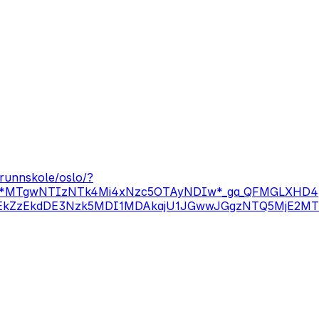
grunnskole/oslo/?
_ga*MTgwNTIzNTk4Mi4xNzc5OTAyNDIw*_ga_QFMGLXHD4
EkZzEkdDE3Nzk5MDI1MDAkajU1JGwwJGgzNTQ5MjE2MT