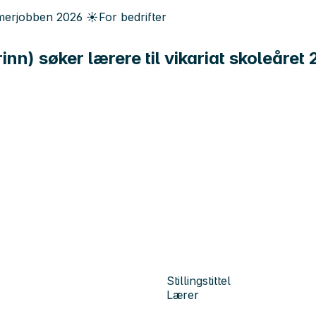
erjobben
2026
☀️
For bedrifter
inn) søker lærere til vikariat skoleåre
Stillingstittel
Lærer