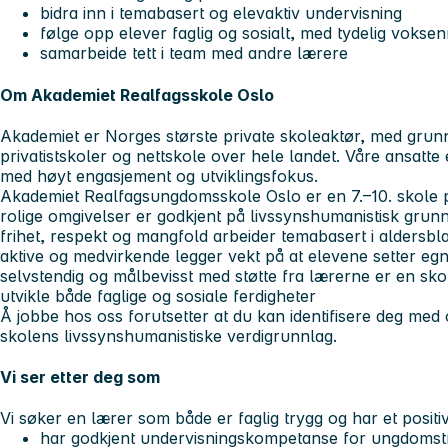
bidra inn i temabasert og elevaktiv undervisning
følge opp elever faglig og sosialt, med tydelig voksen
samarbeide tett i team med andre lærere
Om Akademiet Realfagsskole Oslo
Akademiet er Norges største private skoleaktør, med grunn
privatistskoler og nettskole over hele landet. Våre ansatte e
med høyt engasjement og utviklingsfokus.
Akademiet Realfagsungdomsskole Oslo er en 7.–10. skole 
rolige omgivelser er godkjent på livssynshumanistisk grunn
frihet, respekt og mangfold arbeider temabasert i aldersb
aktive og medvirkende legger vekt på at elevene setter eg
selvstendig og målbevisst med støtte fra lærerne er en skol
utvikle både faglige og sosiale ferdigheter
Å jobbe hos oss forutsetter at du kan identifisere deg med o
skolens livssynshumanistiske verdigrunnlag.
Vi ser etter deg som
Vi søker en lærer som både er faglig trygg og har et positi
har godkjent undervisningskompetanse for ungdomstrin