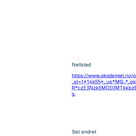
Nettsted
https://www.akademiet.no/
_gl=1*14k55*_up*MQ..*
R*czE3Nzk5MDI0MTkkbz
g.
Sist endret