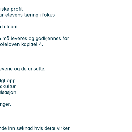
iske profil
har elevens læring i fokus
m
d i team
sten må leveres og godkjennes før
koleloven kapittel 4.
levene og de ansatte.
ulgt opp
gskultur
nisasjon
nger.
nde inn søknad hvis dette virker