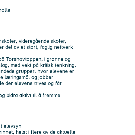
rolle
skoler, videregående skoler,
r del av et stort, faglig nettverk
på Torshovtoppen, i grønne og
lag, med vekt på kritisk tenkning,
landede grupper, hvor elevene er
ne læringsmål og jobber
e der elevene trives og får
g bidra aktivt til å fremme
vt elevsyn.
net, helst i flere av de aktuelle