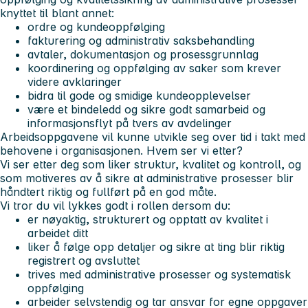
knyttet til blant annet:
ordre og kundeoppfølging
fakturering og administrativ saksbehandling
avtaler, dokumentasjon og prosessgrunnlag
koordinering og oppfølging av saker som krever
videre avklaringer
bidra til gode og smidige kundeopplevelser
være et bindeledd og sikre godt samarbeid og
informasjonsflyt på tvers av avdelinger
Arbeidsoppgavene vil kunne utvikle seg over tid i takt med
behovene i organisasjonen.
Hvem ser vi etter?
Vi ser etter deg som liker struktur, kvalitet og kontroll, og
som motiveres av å sikre at administrative prosesser blir
håndtert riktig og fullført på en god måte.
Vi tror du vil lykkes godt i rollen dersom du:
er nøyaktig, strukturert og opptatt av kvalitet i
arbeidet ditt
liker å følge opp detaljer og sikre at ting blir riktig
registrert og avsluttet
trives med administrative prosesser og systematisk
oppfølging
arbeider selvstendig og tar ansvar for egne oppgaver