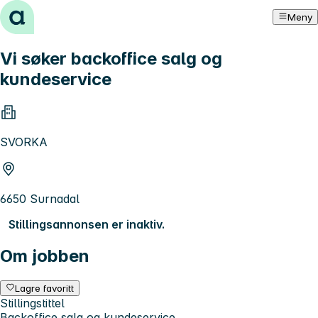
Hopp til innhold
Meny
Vi søker backoffice salg og
kundeservice
SVORKA
6650 Surnadal
Stillingsannonsen er inaktiv.
Om jobben
Lagre favoritt
Stillingstittel
Backoffice salg og kundeservice