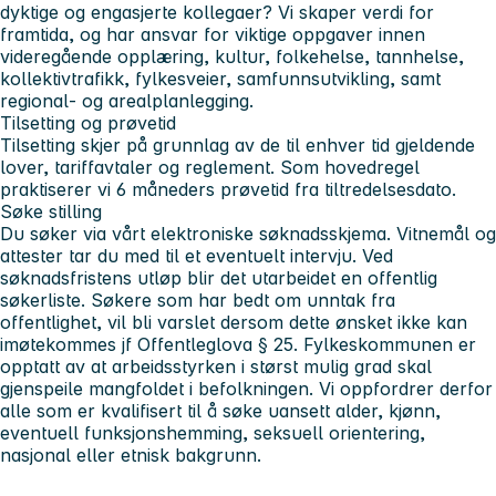
dyktige og engasjerte kollegaer? Vi skaper verdi for
framtida, og har ansvar for viktige oppgaver innen
videregående opplæring, kultur, folkehelse, tannhelse,
kollektivtrafikk, fylkesveier, samfunnsutvikling, samt
regional- og arealplanlegging.
Tilsetting og prøvetid
Tilsetting skjer på grunnlag av de til enhver tid gjeldende
lover, tariffavtaler og reglement. Som hovedregel
praktiserer vi 6 måneders prøvetid fra tiltredelsesdato.
Søke stilling
Du søker via vårt elektroniske søknadsskjema. Vitnemål og
attester tar du med til et eventuelt intervju. Ved
søknadsfristens utløp blir det utarbeidet en offentlig
søkerliste. Søkere som har bedt om unntak fra
offentlighet, vil bli varslet dersom dette ønsket ikke kan
imøtekommes jf Offentleglova § 25. Fylkeskommunen er
opptatt av at arbeidsstyrken i størst mulig grad skal
gjenspeile mangfoldet i befolkningen. Vi oppfordrer derfor
alle som er kvalifisert til å søke uansett alder, kjønn,
eventuell funksjonshemming, seksuell orientering,
nasjonal eller etnisk bakgrunn.