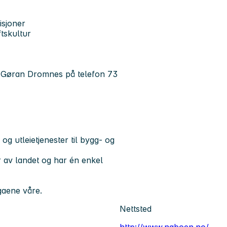
isjoner
tskultur
rs Gøran Dromnes på telefon 73
 utleietjenester til bygg- og
r av landet og har én enkel
gaene våre.
Nettsted
http://www.naboen.no/