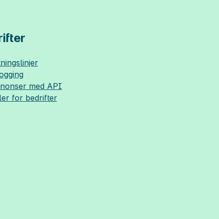
ifter
ningslinjer
logging
nnonser med API
ler for bedrifter