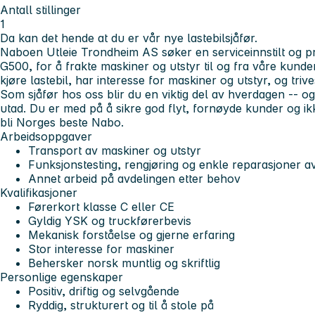
Antall stillinger
1
Da kan det hende at du er vår nye lastebilsjåfør.
Naboen Utleie Trondheim AS søker en serviceinnstilt og prak
G500, for å frakte maskiner og utstyr til og fra våre kunder
kjøre lastebil, har interesse for maskiner og utstyr, og tr
Som sjåfør hos oss blir du en viktig del av hverdagen -- og 
utad. Du er med på å sikre god flyt, fornøyde kunder og ikk
bli
Norges beste Nabo
.
Arbeidsoppgaver
Transport av maskiner og utstyr
Funksjonstesting, rengjøring og enkle reparasjoner a
Annet arbeid på avdelingen etter behov
Kvalifikasjoner
Førerkort klasse C eller CE
Gyldig YSK og truckførerbevis
Mekanisk forståelse og gjerne erfaring
Stor interesse for maskiner
Behersker norsk muntlig og skriftlig
Personlige egenskaper
Positiv, driftig og selvgående
Ryddig, strukturert og til å stole på