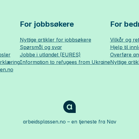
For jobbsøkere
For bedr
Nyttige artikler for jobbsøkere
Vilkår og ret
Spørsmål og svar
Hjelp til inn
sler
Jobbe i utlandet (EURES)
Overføre a
erklæring
Information to refugees from Ukraine
Nyttige artik
sen.no
arbeidsplassen.no
– en tjeneste fra Nav