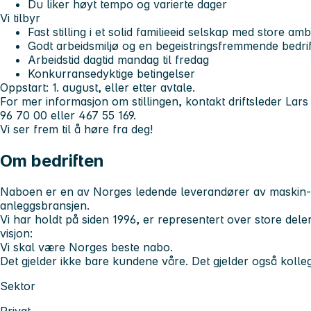
Du liker høyt tempo og varierte dager
Vi tilbyr
Fast stilling i et solid familieeid selskap med store amb
Godt arbeidsmiljø og en begeistringsfremmende bedrif
Arbeidstid dagtid mandag til fredag
Konkurransedyktige betingelser
Oppstart: 1. august, eller etter avtale.
For mer informasjon om stillingen, kontakt driftsleder La
96 70 00 eller 467 55 169.
Vi ser frem til å høre fra deg!
Om bedriften
Naboen er en av Norges ledende leverandører av maskin- og
anleggsbransjen.
Vi har holdt på siden 1996, er representert over store dele
visjon:
Vi skal være Norges beste nabo.
Det gjelder ikke bare kundene våre. Det gjelder også kolle
Sektor
Privat