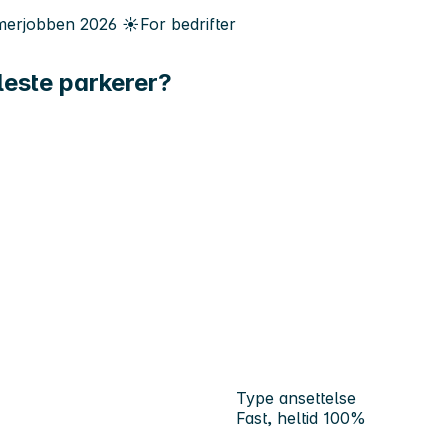
erjobben
2026
☀️
For bedrifter
leste parkerer?
Type ansettelse
Fast, heltid 100%