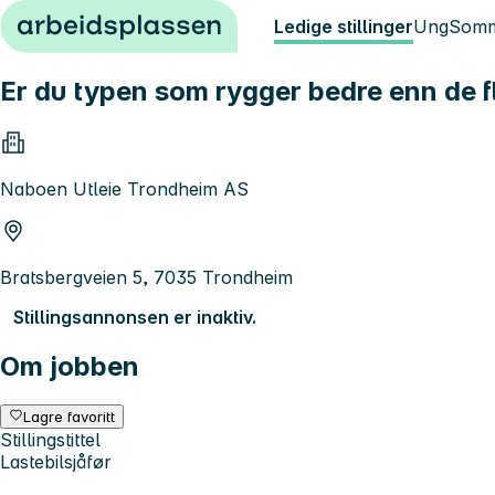
Hopp til innhold
Ledige stillinger
Ung
Somm
Er du typen som rygger bedre enn de f
Naboen Utleie Trondheim AS
Bratsbergveien 5, 7035 Trondheim
Stillingsannonsen er inaktiv.
Om jobben
Lagre favoritt
Stillingstittel
Lastebilsjåfør