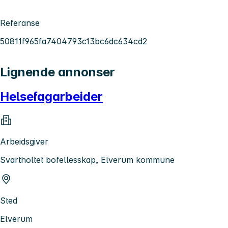
Referanse
50811f965fa7404793c13bc6dc634cd2
Lignende annonser
Helsefagarbeider
Arbeidsgiver
Svartholtet bofellesskap, Elverum kommune
Sted
Elverum