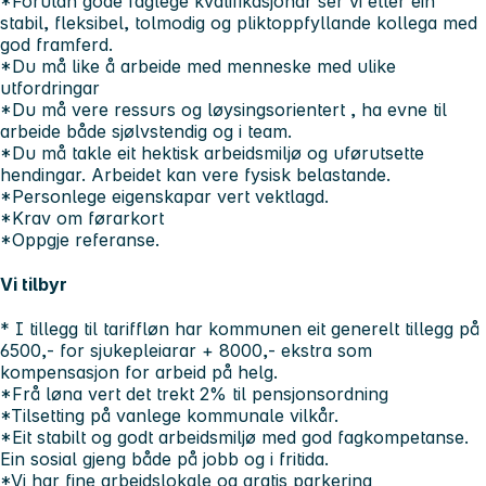
*Forutan gode faglege kvalifikasjonar ser vi etter ein
stabil, fleksibel, tolmodig og pliktoppfyllande kollega med
god framferd.
*Du må like å arbeide med menneske med ulike
utfordringar
*Du må vere ressurs og løysingsorientert , ha evne til
arbeide både sjølvstendig og i team.
*Du må takle eit hektisk arbeidsmiljø og uførutsette
hendingar. Arbeidet kan vere fysisk belastande.
*Personlege eigenskapar vert vektlagd.
*Krav om førarkort
*Oppgje referanse.
Vi tilbyr
* I tillegg til tariffløn har kommunen eit generelt tillegg på
6500,- for sjukepleiarar + 8000,- ekstra som
kompensasjon for arbeid på helg.
*Frå løna vert det trekt 2% til pensjonsordning
*Tilsetting på vanlege kommunale vilkår.
*Eit stabilt og godt arbeidsmiljø med god fagkompetanse.
Ein sosial gjeng både på jobb og i fritida.
*Vi har fine arbeidslokale og gratis parkering