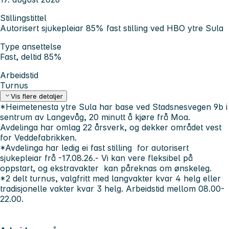
Stillingstittel
Autorisert sjukepleiar 85% fast stilling ved HBO ytre Sula
Type ansettelse
Fast, deltid 85%
Arbeidstid
Turnus
Vis flere detaljer
*Heimetenesta ytre Sula har base ved Stadsnesvegen 9b i
sentrum av Langevåg, 20 minutt å kjøre frå Moa.
Avdelinga har omlag 22 årsverk, og dekker området vest
for Veddefabrikken.
*Avdelinga har ledig ei fast stilling for autorisert
sjukepleiar frå -17.08.26.- Vi kan vere fleksibel på
oppstart, og ekstravakter kan påreknas om ønskeleg.
*2 delt turnus, valgfritt med langvakter kvar 4 helg eller
tradisjonelle vakter kvar 3 helg. Arbeidstid mellom 08.00-
22.00.