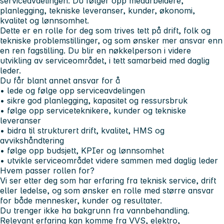
serviceavdelingen. Du følger opp medarbeidere,
planlegging, tekniske leveranser, kunder, økonomi,
kvalitet og lønnsomhet.
Dette er en rolle for deg som trives tett på drift, folk og
tekniske problemstillinger, og som ønsker mer ansvar enn
en ren fagstilling. Du blir en nøkkelperson i videre
utvikling av serviceområdet, i tett samarbeid med daglig
leder.
Du får blant annet ansvar for å
• lede og følge opp serviceavdelingen
• sikre god planlegging, kapasitet og ressursbruk
• følge opp serviceteknikere, kunder og tekniske
leveranser
• bidra til strukturert drift, kvalitet, HMS og
avvikshåndtering
• følge opp budsjett, KPIer og lønnsomhet
• utvikle serviceområdet videre sammen med daglig leder
Hvem passer rollen for?
Vi ser etter deg som har erfaring fra teknisk service, drift
eller ledelse, og som ønsker en rolle med større ansvar
for både mennesker, kunder og resultater.
Du trenger ikke ha bakgrunn fra vannbehandling.
Relevant erfaring kan komme fra VVS, elektro,