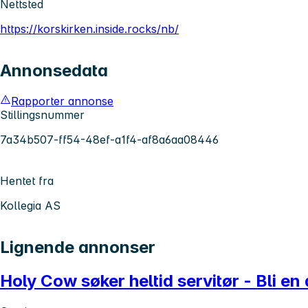
Nettsted
https://korskirken.inside.rocks/nb/
Annonsedata
Rapporter annonse
Stillingsnummer
7a34b507-ff54-48ef-a1f4-af8a6aa08446
Hentet fra
Kollegia AS
Lignende annonser
Holy Cow søker heltid servitør - Bli en