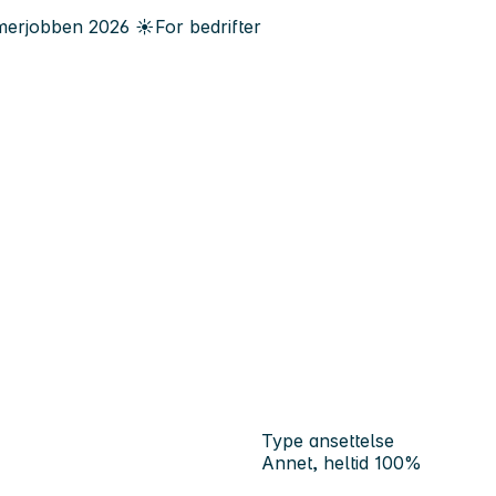
erjobben
2026
☀️
For bedrifter
Type ansettelse
Annet, heltid 100%