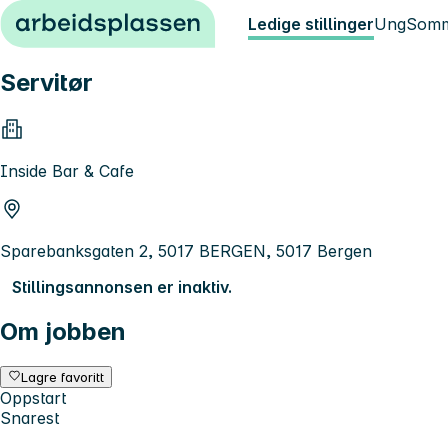
Hopp til innhold
Ledige stillinger
Ung
Somm
Servitør
Inside Bar & Cafe
Sparebanksgaten 2, 5017 BERGEN, 5017 Bergen
Stillingsannonsen er inaktiv.
Om jobben
Lagre favoritt
Oppstart
Snarest