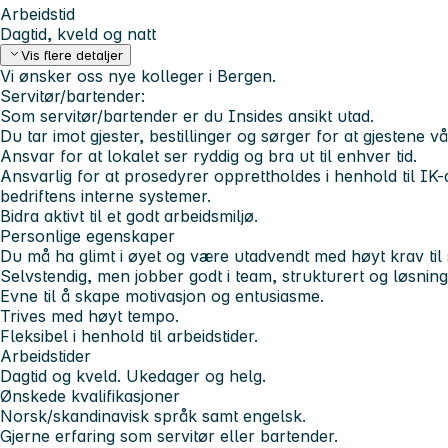
Arbeidstid
Dagtid, kveld og natt
Vis flere detaljer
Vi ønsker oss nye kolleger i Bergen.
Servitør/bartender:
Som servitør/bartender er du Insides ansikt utad.
Du tar imot gjester, bestillinger og sørger for at gjestene vå
Ansvar for at lokalet ser ryddig og bra ut til enhver tid.
Ansvarlig for at prosedyrer opprettholdes i henhold til IK
bedriftens interne systemer.
Bidra aktivt til et godt arbeidsmiljø.
Personlige egenskaper
Du må ha glimt i øyet og være utadvendt med høyt krav til 
Selvstendig, men jobber godt i team, strukturert og løsnings
Evne til å skape motivasjon og entusiasme.
Trives med høyt tempo.
Fleksibel i henhold til arbeidstider.
Arbeidstider
Dagtid og kveld. Ukedager og helg.
Ønskede kvalifikasjoner
Norsk/skandinavisk språk samt engelsk.
Gjerne erfaring som servitør eller bartender.