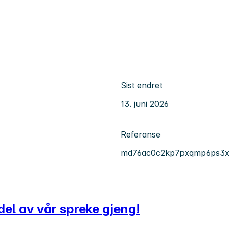
Sist endret
13. juni 2026
Referanse
md76ac0c2kp7pxqmp6ps3x
 del av vår spreke gjeng!