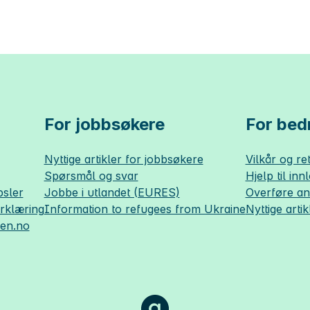
For jobbsøkere
For bedr
Nyttige artikler for jobbsøkere
Vilkår og ret
Spørsmål og svar
Hjelp til inn
sler
Jobbe i utlandet (EURES)
Overføre a
erklæring
Information to refugees from Ukraine
Nyttige artik
sen.no