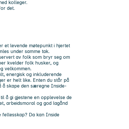
med kolleger.
or det.
er et levende møtepunkt i hjertet
amles under samme tak.
servert av folk som bryr seg om
per kvelder folk husker, og
 seg velkommen.
alt, energisk og inkluderende
ger er helt like. Enten du står på
på å skape den særegne Inside-
 til å gi gjestene en opplevelse de
het, arbeidsmoral og god lagånd
te fellesskap? Da kan Inside