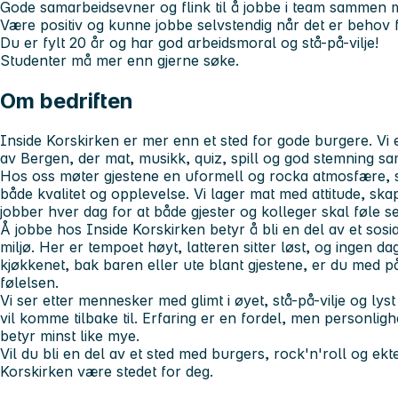
Gode samarbeidsevner og flink til å jobbe i team sammen 
Være positiv og kunne jobbe selvstendig når det er behov f
Du er fylt 20 år og har god arbeidsmoral og stå-på-vilje!
Studenter må mer enn gjerne søke.
Om bedriften
Inside Korskirken er mer enn et sted for gode burgere. Vi 
av Bergen, der mat, musikk, quiz, spill og god stemning s
Hos oss møter gjestene en uformell og rocka atmosfære, 
både kvalitet og opplevelse. Vi lager mat med attitude, ska
jobber hver dag for at både gjester og kolleger skal føle
Å jobbe hos Inside Korskirken betyr å bli en del av et sosi
miljø. Her er tempoet høyt, latteren sitter løst, og ingen da
kjøkkenet, bak baren eller ute blant gjestene, er du med 
følelsen.
Vi ser etter mennesker med glimt i øyet, stå-på-vilje og lyst
vil komme tilbake til. Erfaring er en fordel, men personlig
betyr minst like mye.
Vil du bli en del av et sted med burgers, rock'n'roll og ek
Korskirken være stedet for deg.