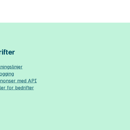
ifter
ningslinjer
logging
nnonser med API
ler for bedrifter