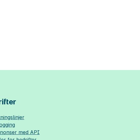
ifter
ningslinjer
logging
nnonser med API
ler for bedrifter