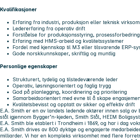
Kvalifikasjoner
Erfaring fra industri, produksjon eller teknisk virkso
Ledererfaring fra operativ drift
Forståelse for produksjonsstyring, prosessforbedring 
Erfaring med HMS-arbeid og kvalitetssystemer
Fordel med kjennskap til M3 eller tilsvarende ERP-s
Gode norskkunnskaper, skriftlig og muntlig
Personlige egenskaper
Strukturert, tydelig og tilstedeværende leder
Operativ, løsningsorientert og faglig trygg
God på planlegging, koordinering og prioritering
Samarbeidsorientert med evne til å skape engasjemen
Kvalitetsbevisst og opptatt av sikker og effektiv drift
E.A. Smith er en av landets ledende aktører innen salg av 
stål igjennom Bygger’n-kjeden, Smith Stål, HEIM Boligsy
E.A. Smith ble etablert i Trondheim i 1869, og har i dag voks
E.A. Smith drives av 800 dyktige og engasjerte medarbeide
milliarder. Vi har en kompleks virksomhet med flere forre