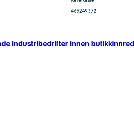
Referanse
465249372
e industribedrifter innen butikkinnred