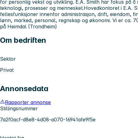
for personlig vekst og utvikling. E.A. Smith har fokus på å
teknologi, prosesser og mennesket.Hovedkontoret i E.A. S
fellesfunksjoner innenfor administrasjon, drift, eiendom, fin
lønn, marked, personal, regnskap og økonomi. Vi er ca. 7
på Heimdal (Trondheim)
Om bedriften
Sektor
Privat
Annonsedata
Rapporter annonse
Stillingsnummer
7a2f0acf-d8e8-4d08-a070-16941afe9f5e