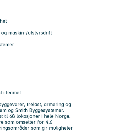
mhet
og maskin-/utstyrsdrift
ystemer
t i teamet
byggevarer, trelast, armering og
stem og Smith Byggesystemer.
t til 68 lokasjoner i hele Norge.
re som omsetter for 4,6
tningsområder som gir muligheter