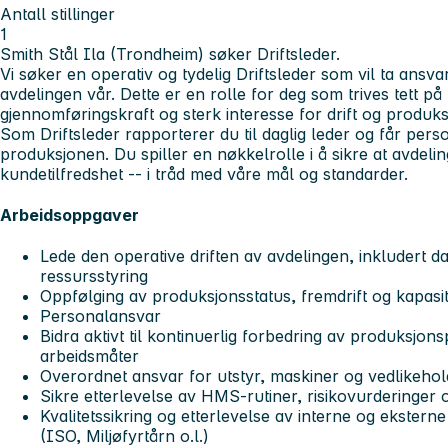
Antall stillinger
1
Smith Stål Ila (Trondheim) søker Driftsleder.
Vi søker en operativ og tydelig Driftsleder som vil ta ansva
avdelingen vår. Dette er en rolle for deg som trives tett p
gjennomføringskraft og sterk interesse for drift og produks
Som Driftsleder rapporterer du til daglig leder og får per
produksjonen. Du spiller en nøkkelrolle i å sikre at avdelin
kundetilfredshet -- i tråd med våre mål og standarder.
Arbeidsoppgaver
Lede den operative driften av avdelingen, inkludert 
ressursstyring
Oppfølging av produksjonsstatus, fremdrift og kapasit
Personalansvar
Bidra aktivt til kontinuerlig forbedring av produksjon
arbeidsmåter
Overordnet ansvar for utstyr, maskiner og vedlikehol
Sikre etterlevelse av HMS-rutiner, risikovurderinger 
Kvalitetssikring og etterlevelse av interne og eksterne
(ISO, Miljøfyrtårn o.l.)