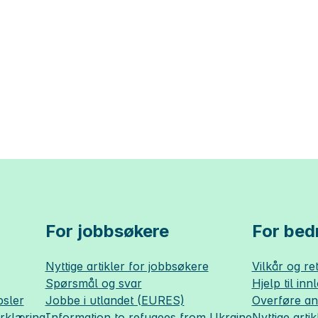
For jobbsøkere
For bedr
Nyttige artikler for jobbsøkere
Vilkår og ret
Spørsmål og svar
Hjelp til inn
sler
Jobbe i utlandet (EURES)
Overføre a
erklæring
Information to refugees from Ukraine
Nyttige artik