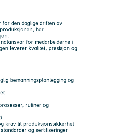
r for den daglige driften av
å produksjonen, har
jon.
sonalansvar for medarbeiderne i
gen leverer kvalitet, presisjon og
daglig bemanningsplanlegging og
et
sprosesser, rutiner og
d
og krav til produksjonssikkerhet
 standarder og sertifiseringer