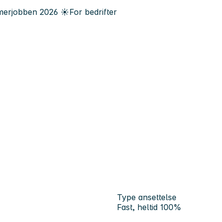
erjobben
2026
☀️
For bedrifter
Type ansettelse
Fast, heltid 100%