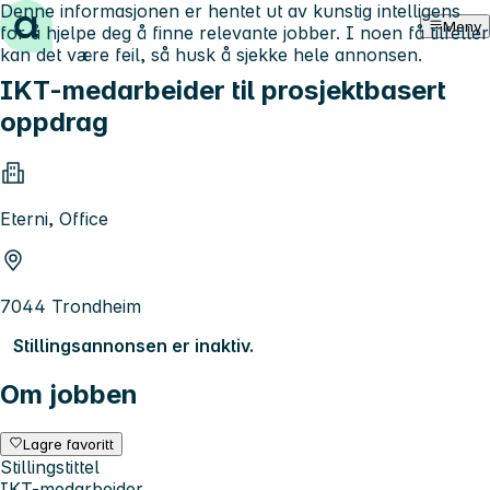
Denne informasjonen er hentet ut av kunstig intelligens
Hopp til innhold
Meny
for å hjelpe deg å finne relevante jobber. I noen få tilfeller
kan det være feil, så husk å sjekke hele annonsen.
IKT-medarbeider til prosjektbasert
oppdrag
Eterni, Office
7044 Trondheim
Stillingsannonsen er inaktiv.
Om jobben
Lagre favoritt
Stillingstittel
IKT-medarbeider