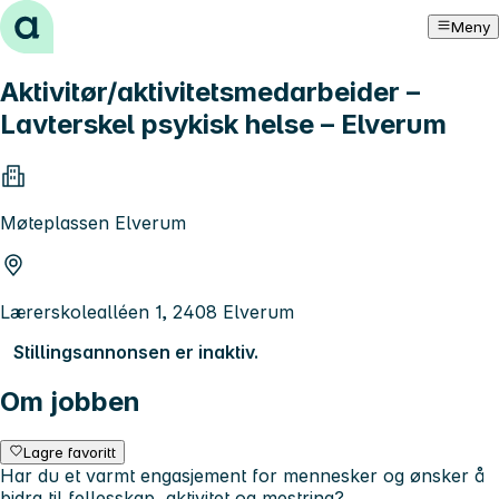
Hopp til innhold
Meny
Aktivitør/aktivitetsmedarbeider –
Lavterskel psykisk helse – Elverum
Møteplassen Elverum
Lærerskolealléen 1, 2408 Elverum
Stillingsannonsen er inaktiv.
Om jobben
Lagre favoritt
Har du et varmt engasjement for mennesker og ønsker å
bidra til fellesskap, aktivitet og mestring?