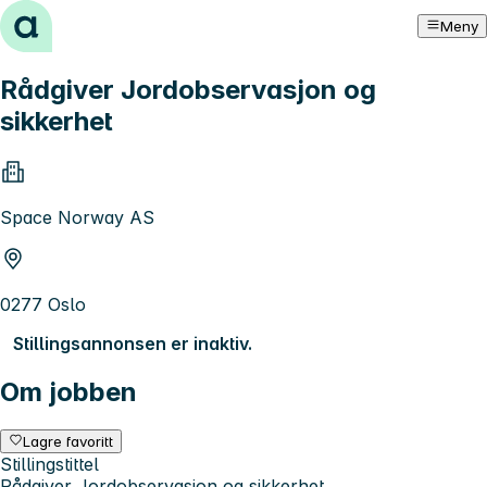
Hopp til innhold
Meny
Rådgiver Jordobservasjon og
sikkerhet
Space Norway AS
0277 Oslo
Stillingsannonsen er inaktiv.
Om jobben
Lagre favoritt
Stillingstittel
Rådgiver Jordobservasjon og sikkerhet