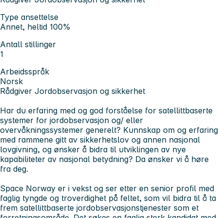
Type ansettelse
Annet, heltid 100%
Antall stillinger
1
Arbeidsspråk
Norsk
Rådgiver Jordobservasjon og sikkerhet
Har du erfaring med og god forståelse for satellittbaserte
systemer for jordobservasjon og/ eller
overvåkningssystemer generelt? Kunnskap om og erfaring
med rammene gitt av sikkerhetslov og annen nasjonal
lovgivning, og ønsker å bidra til utviklingen av nye
kapabiliteter av nasjonal betydning? Da ønsker vi å høre
fra deg.
Space Norway er i vekst og ser etter en senior profil med
faglig tyngde og troverdighet på feltet, som vil bidra til å ta
frem satellittbaserte jordobservasjonstjenester som et
forretningsområde. Det søkes en faglig sterk kandidat med