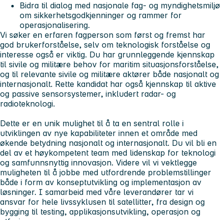
Bidra til dialog med nasjonale fag- og myndighetsmiljø
om sikkerhetsgodkjenninger og rammer for
operasjonalisering.
Vi søker en erfaren fagperson som først og fremst har
god brukerforståelse, selv om teknologisk forståelse og
interesse også er viktig. Du har grunnleggende kjennskap
til sivile og militære behov for maritim situasjonsforståelse,
og til relevante sivile og militære aktører både nasjonalt og
internasjonalt. Rette kandidat har også kjennskap til aktive
og passive sensorsystemer, inkludert radar- og
radioteknologi.
Dette er en unik mulighet til å ta en sentral rolle i
utviklingen av nye kapabiliteter innen et område med
økende betydning nasjonalt og internasjonalt. Du vil bli en
del av et høykompetent team med lidenskap for teknologi
og samfunnsnyttig innovasjon. Videre vil vi vektlegge
muligheten til å jobbe med utfordrende problemstillinger
både i form av konseptutvikling og implementasjon av
løsninger. I samarbeid med våre leverandører tar vi
ansvar for hele livssyklusen til satellitter, fra design og
bygging til testing, applikasjonsutvikling, operasjon og