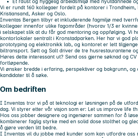
Et raust og hyggelig arbeidsmiljø med nyutdannede og 
Vi er rundt 160 kollegaer fordelt på kontorer i Trondheim
Kristiansand, Asker og Oslo.
Inventas Bergen tilbyr et inkluderende fagmiljø med tverr
kollegaer innenfor ulike fagområder (hvorav 1/3 er kvinner
i selskapet slik at du får god mentoring og oppfølging. Vi h
kontorlokaler sentralt i Kronstadparken. Her har vi god pla
prototyping og elektronikk lab, og kontoret er lett tilgjengel
biltransport. Søtt og Salt driver de tre husrestaurantene o
Høres dette interessant ut?
Send oss gjerne søknad og CV -
fortløpende.
Vi ønsker bredde i erfaring, perspektiver og bakgrunn, og 
kandidater til å søke.
Om bedriften
I Inventas tror vi på at teknologi er løsningen på de utfor
dag. Vi styrer etter vår visjon som er: Let us improve life 
Hos oss jobber designere og ingeniører sammen for å løs
kombinerer faglig styrke med en solid dose stolthet og gle
å gjøre verden litt bedre.
I Inventas vil du jobbe med kunder som kan utfordre oss