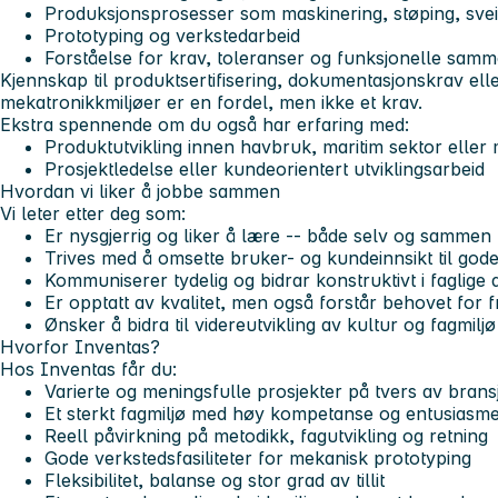
Produksjonsprosesser som maskinering, støping, svei
Prototyping og verkstedarbeid
Forståelse for krav, toleranser og funksjonelle samme
Kjennskap til produktsertifisering, dokumentasjonskrav el
mekatronikkmiljøer er en fordel, men ikke et krav.
Ekstra spennende om du også har erfaring med:
Produktutvikling innen havbruk, maritim sektor eller 
Prosjektledelse eller kundeorientert utviklingsarbeid
Hvordan vi liker å jobbe sammen
Vi leter etter deg som:
Er nysgjerrig og liker å lære -- både selv og samme
Trives med å omsette bruker- og kundeinnsikt til gode
Kommuniserer tydelig og bidrar konstruktivt i faglige 
Er opptatt av kvalitet, men også forstår behovet for 
Ønsker å bidra til videreutvikling av kultur og fagmiljø
Hvorfor Inventas?
Hos Inventas får du:
Varierte og meningsfulle prosjekter på tvers av brans
Et sterkt fagmiljø med høy kompetanse og entusiasm
Reell påvirkning på metodikk, fagutvikling og retning
Gode verkstedsfasiliteter for mekanisk prototyping
Fleksibilitet, balanse og stor grad av tillit