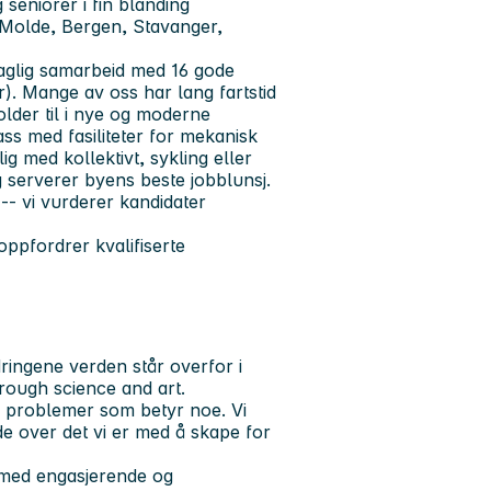
seniorer i fin blanding
, Molde, Bergen, Stavanger,
faglig samarbeid med 16 gode
). Mange av oss har lang fartstid
older til i nye og moderne
ss med fasiliteter for mekanisk
ig med kollektivt, sykling eller
g serverer byens beste jobblunsj.
- vi vurderer kandidater
oppfordrer kvalifiserte
dringene verden står overfor i
through science and art.
e problemer som betyr noe. Vi
de over det vi er med å skape for
 med engasjerende og