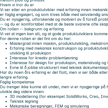
mellom jobb og privatliv.
Hvem vi tror du er
Vi ser etter en produktutvikler med erfaring innen mekanikk
er faglig engasjert, og som trives både med selvstendig an
Du er nysgjerrig, utforskende og motivert av å forstå pro
-- og du er komfortabel med at de beste svarene ofte skape
Om rollen -- bakgrunn og erfaring
Vi vet at ingen kan alt, og at gode produktutviklere komme
For denne rollen er det fint om du har:
Mastergrad innen maskin, produktutvikling, mekatroni
Erfaring med mekanisk konstruksjon og produktutvikli
utvikling til produksjon
Interesse for kreativ problemløsning
Interesse for design for produksjon, materialvalg og
Evne til å jobbe strukturert med teknisk dokumentasjo
Har du noen års erfaring er det flott, men vi ser både et
lengre erfaring.
Faglig kompetanse
Du trenger ikke kunne alt under, men vi er nysgjerrige på
utvikle deg videre innen:
3D modellering (for eksempel SolidWorks, Creo, Inven
Teknisk tegning
Mekaniske beregninger, FEM og simulering