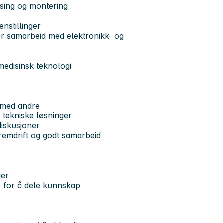
sing og montering
nstillinger
ler samarbeid med elektronikk- og
medisinsk teknologi
n med andre
 tekniske løsninger
diskusjoner
fremdrift og godt samarbeid
jer
e for å dele kunnskap