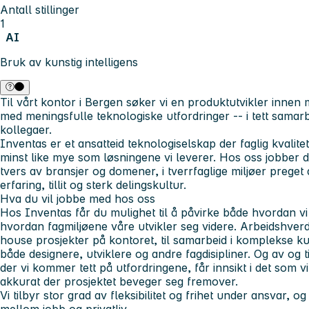
Antall stillinger
1
AI
Bruk av kunstig intelligens
Til vårt kontor i Bergen søker vi en produktutvikler inne
med meningsfulle teknologiske utfordringer -- i tett sama
kollegaer.
Inventas er et ansatteid teknologiselskap der faglig kvalit
minst like mye som løsningene vi leverer. Hos oss jobber d
tvers av bransjer og domener, i tverrfaglige miljøer prege
erfaring, tillit og sterk delingskultur.
Hva du vil jobbe med hos oss
Hos Inventas får du mulighet til å påvirke både hvordan vi j
hvordan fagmiljøene våre utvikler seg videre. Arbeidshverd
house prosjekter på kontoret, til samarbeid i komplekse k
både designere, utviklere og andre fagdisipliner. Og av og 
der vi kommer tett på utfordringene, får innsikt i det som v
akkurat der prosjektet beveger seg fremover.
Vi tilbyr stor grad av fleksibilitet og frihet under ansvar, og