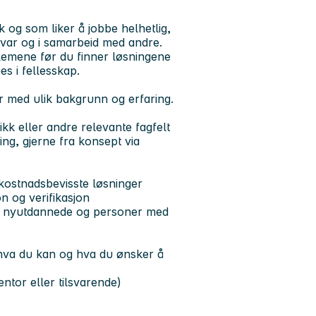
 og som liker å jobbe helhetlig,
svar og i samarbeid med andre.
blemene før du finner løsningene
s i fellesskap.
r med ulik bakgrunn og erfaring.
kk eller andre relevante fagfelt
ng, gjerne fra konsept via
 kostnadsbevisste løsninger
n og verifikasjon
ter nyutdannede og personer med
 hva du kan og hva du ønsker å
tor eller tilsvarende)