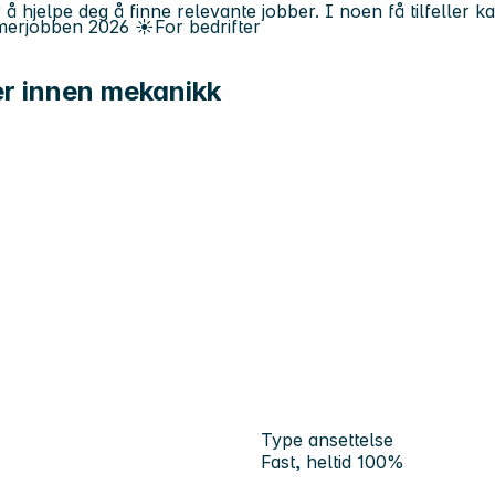
 å hjelpe deg å finne relevante jobber. I noen få tilfeller 
erjobben
2026
☀️
For bedrifter
er innen mekanikk
Type ansettelse
Fast, heltid 100%