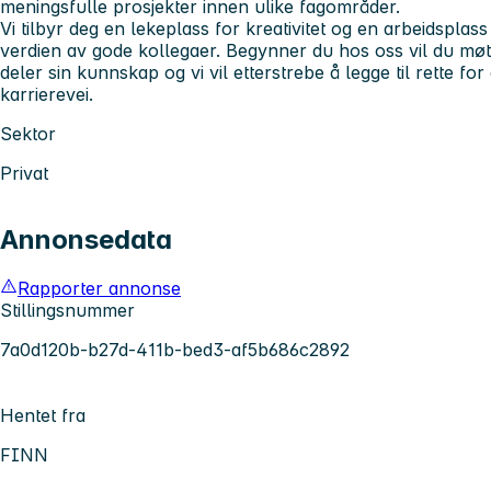
meningsfulle prosjekter innen ulike fagområder.
Vi tilbyr deg en lekeplass for kreativitet og en arbeidspla
verdien av gode kollegaer. Begynner du hos oss vil du møte
deler sin kunnskap og vi vil etterstrebe å legge til rette for 
karrierevei.
Sektor
Privat
Annonsedata
Rapporter annonse
Stillingsnummer
7a0d120b-b27d-411b-bed3-af5b686c2892
Hentet fra
FINN