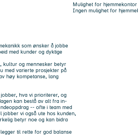
Mulighet for hjemmekontor
Ingen mulighet for hjemme
n mekanikk som ønsker å jobbe
rbeid med kunder og dyktige
et, kultur og mennesker betyr
u med varierte prosjekter på
t av høy kompetanse, lang
obber, hva vi prioriterer, og
agen kan bestå av alt fra in-
undeoppdrag -- ofte i team med
til jobber vi også ute hos kunden,
irkelig betyr noe og kan bidra
 legger til rette for god balanse