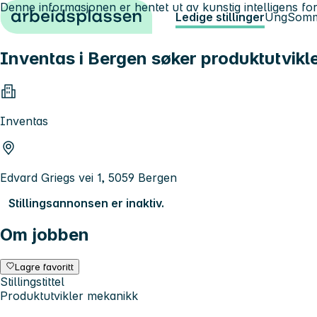
Denne informasjonen er hentet ut av kunstig intelligens for
Hopp til innhold
Ledige stillinger
Ung
Somm
Inventas i Bergen søker produktutvikl
Inventas
Edvard Griegs vei 1, 5059 Bergen
Stillingsannonsen er inaktiv.
Om jobben
Lagre favoritt
Stillingstittel
Produktutvikler mekanikk