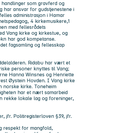
e handlinger som gravferd og
ng har ansvar for gudstjenestene i
felles administrasjon i Hamar
ghetspedagog, 4 kirkemusikere,1
en med fellesrådets
ved Vang kirke og kirkestue, og
sokn har god kompetanse.
det fagsamling og fellesskap
iddelalderen. Ridabu har vært et
riske personer knyttes til Vang;
erne Hanna Winsnes og Henriette
est Øystein Hovden. I Vang kirke
Den norske kirke. Toneheim
nigheten har et nært samarbeid
 rekke lokale lag og foreninger,
jfr. Politiregisterloven §39, jfr.
 respekt for mangfold,