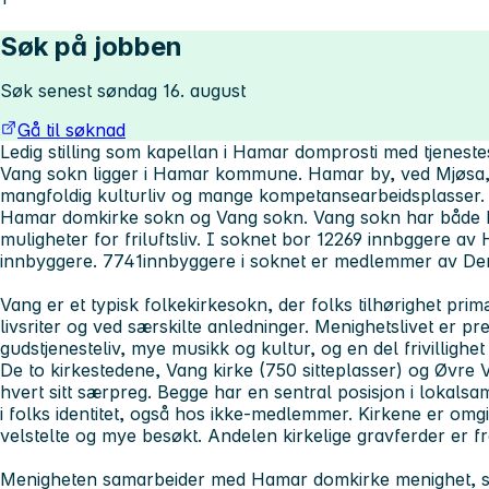
Søk på jobben
Søk senest søndag 16. august
Gå til søknad
Ledig stilling som kapellan i Hamar domprosti med tjenest
Vang sokn ligger i Hamar kommune. Hamar by, ved Mjøsa, ha
mangfoldig kulturliv og mange kompetansearbeidsplasser
Hamar domkirke sokn og Vang sokn. Vang sokn har både 
muligheter for friluftsliv. I soknet bor 12269 innbggere 
innbyggere. 7741innbyggere i soknet er medlemmer av Den
Vang er et typisk folkekirkesokn, der folks tilhørighet pr
livsriter og ved særskilte anledninger. Menighetslivet er pr
gudstjenesteliv, mye musikk og kultur, og en del frivillighet
De to kirkestedene, Vang kirke (750 sitteplasser) og Øvre 
hvert sitt særpreg. Begge har en sentral posisjon i lokalsa
i folks identitet, også hos ikke-medlemmer. Kirkene er omg
velstelte og mye besøkt. Andelen kirkelige gravferder er 
Menigheten samarbeider med Hamar domkirke menighet, sæ