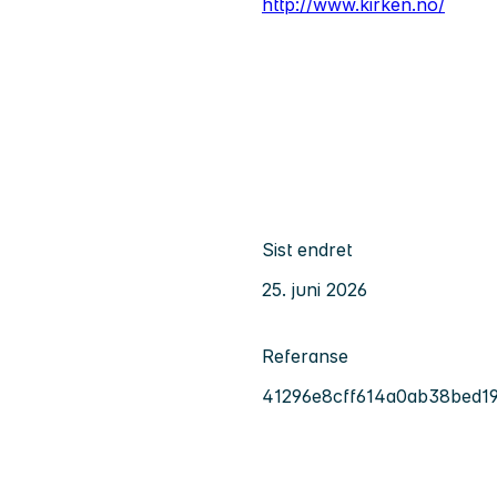
http://www.kirken.no/
Sist endret
25. juni 2026
Referanse
41296e8cff614a0ab38bed1