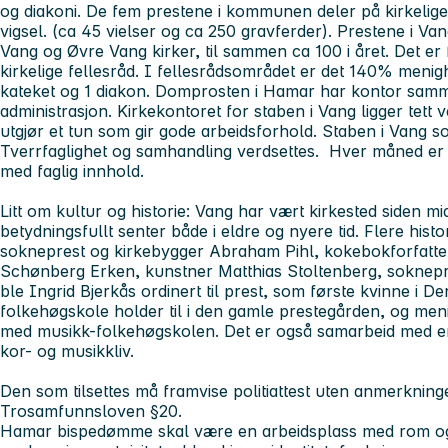
og diakoni. De fem prestene i kommunen deler på kirkelig
vigsel. (ca 45 vielser og ca 250 gravferder). Prestene i Va
Vang og Øvre Vang kirker, til sammen ca 100 i året. Det er 
kirkelige fellesråd. I fellesrådsområdet er det 140% meni
kateket og 1 diakon. Domprosten i Hamar har kontor samm
administrasjon. Kirkekontoret for staben i Vang ligger tett 
utgjør et tun som gir gode arbeidsforhold. Staben i Vang 
Tverrfaglighet og samhandling verdsettes. Hver måned er 
med faglig innhold.
Litt om kultur og historie: Vang har vært kirkested siden m
betydningsfullt senter både i eldre og nyere tid. Flere histo
sokneprest og kirkebygger Abraham Pihl, kokebokforfatt
Schønberg Erken, kunstner Matthias Stoltenberg, soknepr
ble Ingrid Bjerkås ordinert til prest, som første kvinne i 
folkehøgskole holder til i den gamle prestegården, og me
med musikk-folkehøgskolen. Det er også samarbeid med en
kor- og musikkliv.
Den som tilsettes må framvise politiattest uten anmerkninger, 
Trosamfunnsloven §20.
Hamar bispedømme skal være en arbeidsplass med rom og