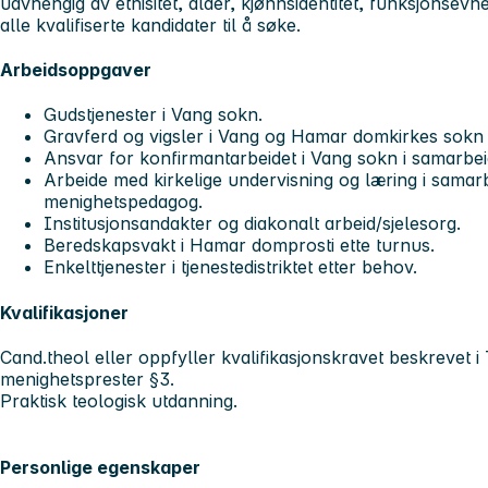
uavhengig av etnisitet, alder, kjønnsidentitet, funksjonsevn
alle kvalifiserte kandidater til å søke.
Arbeidsoppgaver
Gudstjenester i Vang sokn.
Gravferd og vigsler i Vang og Hamar domkirkes sokn 
Ansvar for konfirmantarbeidet i Vang sokn i samarbei
Arbeide med kirkelige undervisning og læring i samar
menighetspedagog.
Institusjonsandakter og diakonalt arbeid/sjelesorg.
Beredskapsvakt i Hamar domprosti ette turnus.
Enkelttjenester i tjenestedistriktet etter behov.
Kvalifikasjoner
Cand.theol eller oppfyller kvalifikasjonskravet beskrevet i
menighetsprester §3.
Praktisk teologisk utdanning.
Personlige egenskaper