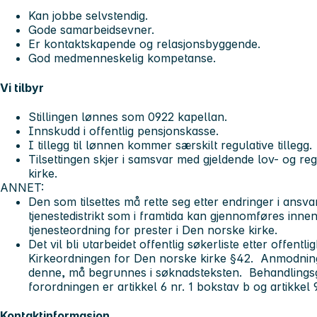
Kan jobbe selvstendig.
Gode samarbeidsevner.
Er kontaktskapende og relasjonsbyggende.
God medmenneskelig kompetanse.
Vi tilbyr
Stillingen lønnes som 0922 kapellan.
Innskudd i offentlig pensjonskasse.
I tillegg til lønnen kommer særskilt regulative tillegg.
Tilsettingen skjer i samsvar med gjeldende lov- og reg
kirke.
ANNET:
Den som tilsettes må rette seg etter endringer i ans
tjenestedistrikt som i framtida kan gjennomføres inne
tjenesteordning for prester i Den norske kirke.
Det vil bli utarbeidet offentlig søkerliste etter offentli
Kirkeordningen for Den norske kirke §42. Anmodning 
denne, må begrunnes i søknadsteksten. Behandlings
forordningen er artikkel 6 nr. 1 bokstav b og artikkel 
Kontaktinformasjon