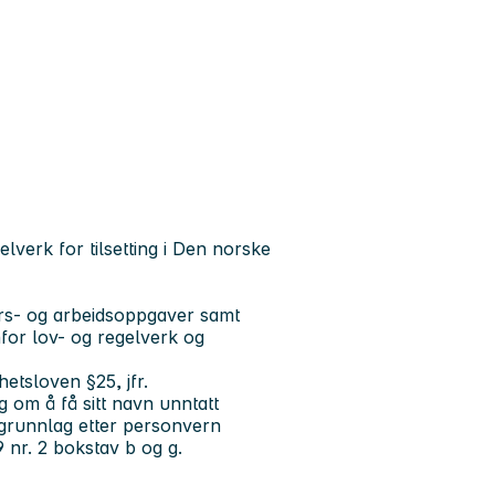
elverk for tilsetting i Den norske
vars- og arbeidsoppgaver samt
nfor lov- og regelverk og
ghetsloven §25, jfr.
om å få sitt navn unntatt
grunnlag etter personvern
9 nr. 2 bokstav b og g.