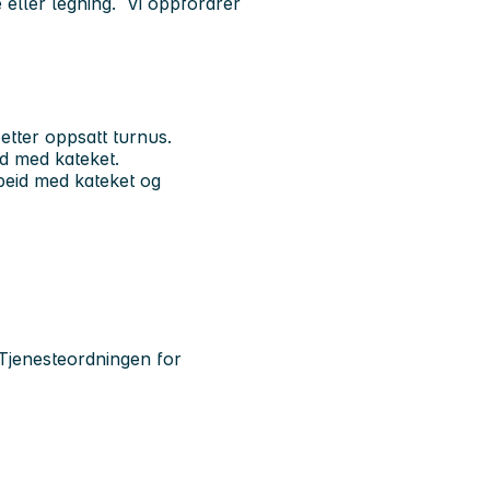
e eller legning. Vi oppfordrer
etter oppsatt turnus.
d med kateket.
beid med kateket og
 Tjenesteordningen for