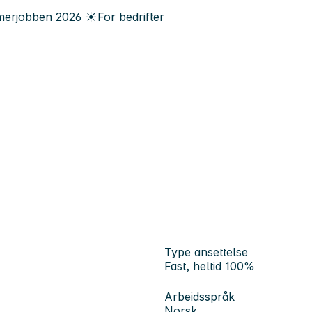
erjobben
2026
☀️
For bedrifter
Type ansettelse
Fast, heltid 100%
Arbeidsspråk
Norsk