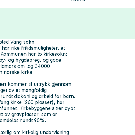
ested Vang sokn
r rike fritidsmuligheter, et
. Kommunen har to kirkesokn;
by- og bygdepreg, og gode
av Hamars om lag 34000
 norske kirke.
imært kommer til uttrykk gjennom
eget av et mangfoldig
 rundt diakoni og arbeid for barn.
Vang kirke (260 plasser), har
mfunnet. Kirkebyggene sitter dypt
itt av gravplasser, som er
fremdeles rundt 90%.
rlig om kirkelig undervisning