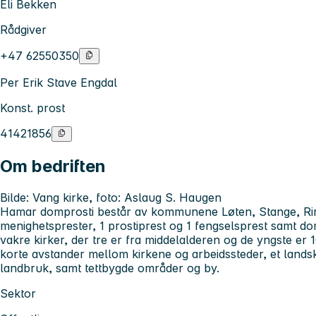
Eli Bekken
Rådgiver
+47 62550350
Per Erik Stave Engdal
Konst. prost
41421856
Om bedriften
Bilde: Vang kirke, foto: Aslaug S. Haugen
Hamar domprosti består av kommunene Løten, Stange, Ri
menighetsprester, 1 prostiprest og 1 fengselsprest samt do
vakre kirker, der tre er fra middelalderen og de yngste er 
korte avstander mellom kirkene og arbeidssteder, et land
landbruk, samt tettbygde områder og by.
Sektor