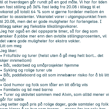
til at hverdagen går rundt på en god måte. Vi har for tiden
en fast stilling på 36% fast ledig fra 20.08 i tillegg til et
vikariat på totalt 64 % som vi gjerne fordeler mellom én
eller to assistenter. Vikariatet varer i utgangspunktet frem
til 20.08, men det er gode muligheter for forlengelse. I
tillegg søker jeg fleksible tilkallingsvikarer.
Jeg har også en del oppsparte timer, så for deg som
ønsker å jobbe mer enn den avtalte stillingsprosenten, vil
det være gode muligheter for ekstra vakter.
Litt om meg
Jeg liker:
• Friluftsliv og turer (helst uten å gå meg helt bort... det
skjer innimellom)
• Bål, vedarbeid og småprosjekter hjemme
• Sykling og rolige turer ute
• Båt, paddleboard og alt som innebærer risiko for å bli litt
våt
• God humor og folk som tåler en litt dårlig vits
• Familieliv og tid med barna
• Turer og aktivitet sammen med Alvin, som alltid mener vi
går for sakte
Jeg setter også pris på rolige dager, gode samtaler og folk