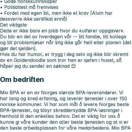
• Gode norskkunnskaper
• Politiattest må fremvises
• Fordel med egen bil, men ikke et krav (Alvin har
dessverre ikke sertifikat ennå)
Det viktigste
Dette er ikke bare en jobb hvor du «utfører oppgaver».
Du blir en del av hverdagen vår -- litt familie, litt kollega
og litt problemløser når ting ikke går helt etter planen (det
gjør det sjelden).
Hvis du har humor, er trygg i deg selv og ikke blir skremt
av en Goldendoodle som tror han er sjefen i huset, så
håper jeg du sender en søknad 😊
Om bedriften
Mio BPA er en av Norges største BPA-leverandører. Vi
har lang og bred erfaring, og leverer tjenester i over 150
norske kommuner. Vi har som mål å levere Norges beste
BPA-tjenester, og tilbyr skreddersydde BPA-løsninger i
henhold til den enkeltes behov. Det er viktig for oss å
kunne gi våre kunder den aller beste tjenesten og at vi er
den beste arbeidsplassen for våre medarbeidere. Mio BPA