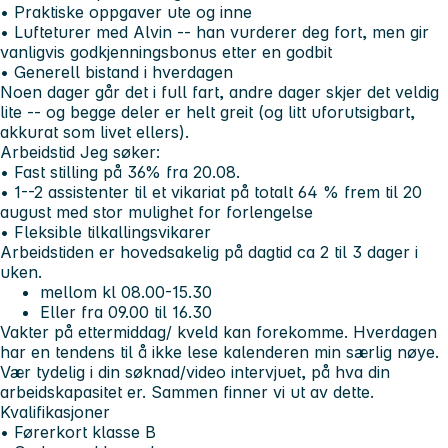
• Praktiske oppgaver ute og inne
• Lufteturer med Alvin -- han vurderer deg fort, men gir
vanligvis godkjenningsbonus etter en godbit
• Generell bistand i hverdagen
Noen dager går det i full fart, andre dager skjer det veldig
lite -- og begge deler er helt greit (og litt uforutsigbart,
akkurat som livet ellers).
Arbeidstid
Jeg søker:
• Fast stilling på 36% fra 20.08.
• 1--2 assistenter til et vikariat på totalt 64 % frem til 20
august med stor mulighet for forlengelse
• Fleksible tilkallingsvikarer
Arbeidstiden er hovedsakelig på dagtid ca 2 til 3 dager i
uken.
mellom kl 08.00-15.30
Eller fra 09.00 til 16.30
Vakter på ettermiddag/ kveld kan forekomme. Hverdagen
har en tendens til å ikke lese kalenderen min særlig nøye.
Vær tydelig i din søknad/video intervjuet, på hva din
arbeidskapasitet er. Sammen finner vi ut av dette.
Kvalifikasjoner
• Førerkort klasse B