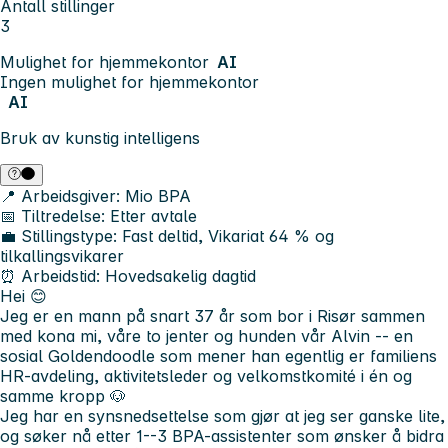
Antall stillinger
3
Mulighet for hjemmekontor
AI
Ingen mulighet for hjemmekontor
AI
Bruk av kunstig intelligens
📍
Arbeidsgiver:
Mio BPA
📅
Tiltredelse:
Etter avtale
💼
Stillingstype:
Fast deltid, Vikariat 64 % og
tilkallingsvikarer
⏰
Arbeidstid:
Hovedsakelig dagtid
Hei 😊
Jeg er en mann på snart 37 år som bor i Risør sammen
med kona mi, våre to jenter og hunden vår Alvin -- en
sosial Goldendoodle som mener han egentlig er familiens
HR-avdeling, aktivitetsleder og velkomstkomité i én og
samme kropp 🐶
Jeg har en synsnedsettelse som gjør at jeg ser ganske lite,
og søker nå etter 1--3 BPA-assistenter som ønsker å bidra