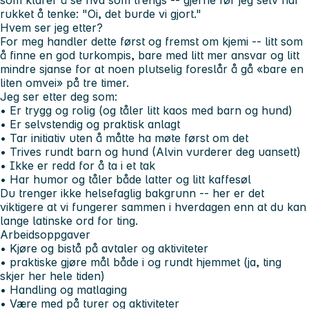
som klarer å se hva som trengs -- gjerne før jeg selv har
rukket å tenke: "Oi, det burde vi gjort."
Hvem ser jeg etter?
For meg handler dette først og fremst om kjemi -- litt som
å finne en god turkompis, bare med litt mer ansvar og litt
mindre sjanse for at noen plutselig foreslår å gå «bare en
liten omvei» på tre timer.
Jeg ser etter deg som:
• Er trygg og rolig (og tåler litt kaos med barn og hund)
• Er selvstendig og praktisk anlagt
• Tar initiativ uten å måtte ha møte først om det
• Trives rundt barn og hund (Alvin vurderer deg uansett)
• Ikke er redd for å ta i et tak
• Har humor og tåler både latter og litt kaffesøl
Du trenger ikke helsefaglig bakgrunn -- her er det
viktigere at vi fungerer sammen i hverdagen enn at du kan
lange latinske ord for ting.
Arbeidsoppgaver
• Kjøre og bistå på avtaler og aktiviteter
• praktiske gjøre mål både i og rundt hjemmet (ja, ting
skjer her hele tiden)
• Handling og matlaging
• Være med på turer og aktiviteter