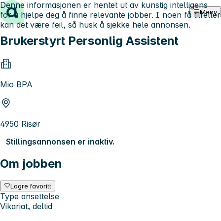
Denne informasjonen er hentet ut av kunstig intelligens
Hopp til innhold
Meny
for å hjelpe deg å finne relevante jobber. I noen få tilfeller
kan det være feil, så husk å sjekke hele annonsen.
Brukerstyrt Personlig Assistent
Mio BPA
4950 Risør
Stillingsannonsen er inaktiv.
Om jobben
Lagre favoritt
Type ansettelse
Vikariat, deltid