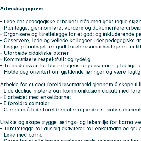
Arbeidsoppgaver
- Lede det pedagogiske arbeidet i tråd med godt faglig skjø
- Planlegge, gjennomføre, vurdere og dokumentere arbeid
- Organisere og tilrettelegge for et godt og inkluderende p
- Observere, lede og veilede kollegaer i det pedagogiske a
- Legge grunnlaget for godt foreldresamarbeid gjennom tilli
- Utarbeide didaktiske planer
- Kommunisere respektfullt og tydelig
- Ta medansvar for barnehagens organisering og faglige ut
- Holde deg orientert om gjeldende føringer og være faglig
Arbeide for et godt foreldresamarbeid gjennom å skape tilli
- I de daglige møtene og i kommunikasjon digitalt med fore
- I arbeidet med enkeltbarnet
- I foreldre samtaler
- Gjennom å lede foreldremøter og andre sosiale sammen
Utvikle og skape trygge lærings- og lekemiljø for barna ve
- Tilrettelegge for allsidig aktiviteter for enkeltbarn og gru
- Leke med barna