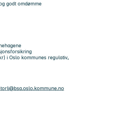
ng og godt omdømme
arnehagene
jonsforsikring
kr) i Oslo kommunes regulativ,
storli@bsa.oslo.kommune.no