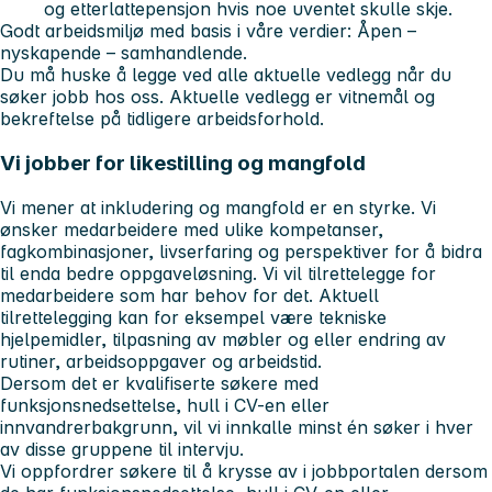
og etterlattepensjon hvis noe uventet skulle skje.
Godt arbeidsmiljø med basis i våre verdier:
Åpen –
nyskapende – samhandlende.
Du må huske å legge ved alle aktuelle vedlegg når du
søker jobb hos oss. Aktuelle vedlegg er vitnemål og
bekreftelse på tidligere arbeidsforhold.
Vi jobber for likestilling og mangfold
Vi mener at inkludering og mangfold er en styrke. Vi
ønsker medarbeidere med ulike kompetanser,
fagkombinasjoner, livserfaring og perspektiver for å bidra
til enda bedre oppgaveløsning. Vi vil tilrettelegge for
medarbeidere som har behov for det. Aktuell
tilrettelegging kan for eksempel være tekniske
hjelpemidler, tilpasning av møbler og eller endring av
rutiner, arbeidsoppgaver og arbeidstid.
Dersom det er kvalifiserte søkere med
funksjonsnedsettelse, hull i CV-en eller
innvandrerbakgrunn, vil vi innkalle minst én søker i hver
av disse gruppene til intervju.
Vi oppfordrer søkere til å krysse av i jobbportalen dersom