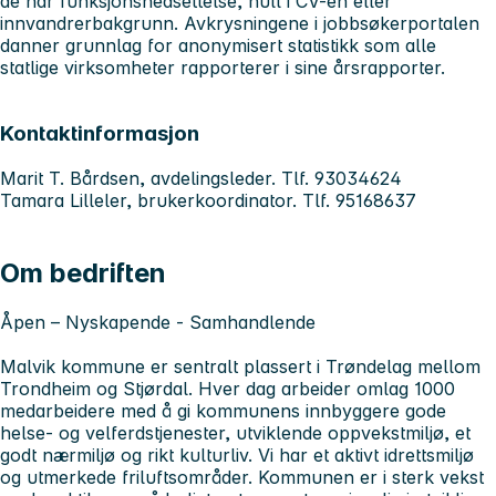
de har funksjonsnedsettelse, hull i CV-en eller
innvandrerbakgrunn. Avkrysningene i jobbsøkerportalen
danner grunnlag for anonymisert statistikk som alle
statlige virksomheter rapporterer i sine årsrapporter.
Kontaktinformasjon
Marit T. Bårdsen, avdelingsleder. Tlf. 93034624
Tamara Lilleler, brukerkoordinator. Tlf. 95168637
Om bedriften
Åpen – Nyskapende - Samhandlende
Malvik kommune er sentralt plassert i Trøndelag mellom
Trondheim og Stjørdal. Hver dag arbeider omlag 1000
medarbeidere med å gi kommunens innbyggere gode
helse- og velferdstjenester, utviklende oppvekstmiljø, et
godt nærmiljø og rikt kulturliv. Vi har et aktivt idrettsmiljø
og utmerkede friluftsområder. Kommunen er i sterk vekst