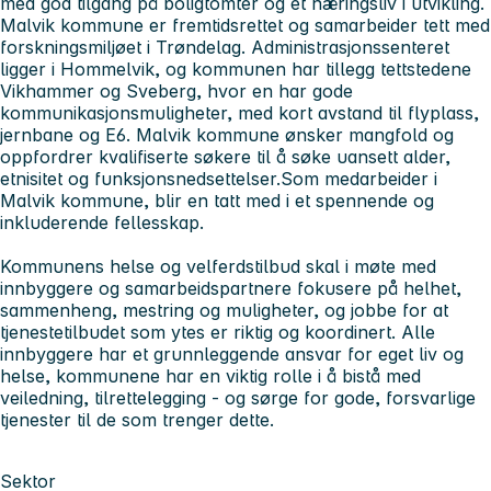
med god tilgang på boligtomter og et næringsliv i utvikling.
Malvik kommune er fremtidsrettet og samarbeider tett med
forskningsmiljøet i Trøndelag. Administrasjonssenteret
ligger i Hommelvik, og kommunen har tillegg tettstedene
Vikhammer og Sveberg, hvor en har gode
kommunikasjonsmuligheter, med kort avstand til flyplass,
jernbane og E6. Malvik kommune ønsker mangfold og
oppfordrer kvalifiserte søkere til å søke uansett alder,
etnisitet og funksjonsnedsettelser.Som medarbeider i
Malvik kommune, blir en tatt med i et spennende og
inkluderende fellesskap.
Kommunens helse og velferdstilbud skal i møte med
innbyggere og samarbeidspartnere fokusere på helhet,
sammenheng, mestring og muligheter, og jobbe for at
tjenestetilbudet som ytes er riktig og koordinert. Alle
innbyggere har et grunnleggende ansvar for eget liv og
helse, kommunene har en viktig rolle i å bistå med
veiledning, tilrettelegging - og sørge for gode, forsvarlige
tjenester til de som trenger dette.
Sektor