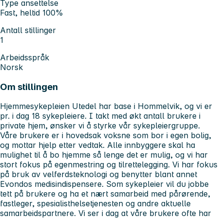
Type ansettelse
Fast, heltid 100%
Antall stillinger
1
Arbeidsspråk
Norsk
Om stillingen
Hjemmesykepleien Utedel har base i Hommelvik, og vi er
pr. i dag 18 sykepleiere. I takt med økt antall brukere i
private hjem, ønsker vi å styrke vår sykepleiergruppe.
Våre brukere er i hovedsak voksne som bor i egen bolig,
og mottar hjelp etter vedtak. Alle innbyggere skal ha
mulighet til å bo hjemme så lenge det er mulig, og vi har
stort fokus på egenmestring og tilrettelegging. Vi har fokus
på bruk av velferdsteknologi og benytter blant annet
Evondos medisindispensere. Som sykepleier vil du jobbe
tett på brukere og ha et nært samarbeid med pårørende,
fastleger, spesialisthelsetjenesten og andre aktuelle
samarbeidspartnere. Vi ser i dag at våre brukere ofte har