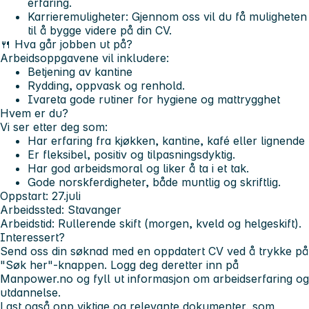
erfaring.
Karrieremuligheter
: Gjennom oss vil du få muligheten
til å bygge videre på din CV.
🍴
Hva går jobben ut på?
Arbeidsoppgavene vil inkludere:
Betjening av kantine
Rydding, oppvask og renhold.
Ivareta gode rutiner for hygiene og mattrygghet
Hvem er du?
Vi ser etter deg som:
Har erfaring fra kjøkken, kantine, kafé eller lignende
Er fleksibel, positiv og tilpasningsdyktig.
Har god arbeidsmoral og liker å ta i et tak.
Gode norskferdigheter, både muntlig og skriftlig.
Oppstart:
27.juli
Arbeidssted:
Stavanger
Arbeidstid:
Rullerende skift (morgen, kveld og helgeskift).
Interessert?
Send oss din søknad med en oppdatert CV ved å trykke på
"Søk her"-knappen. Logg deg deretter inn på
Manpower.no og fyll ut informasjon om arbeidserfaring og
utdannelse.
Last også opp viktige og relevante dokumenter, som