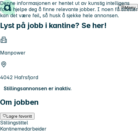
Denne informasjonen er hentet ut av kunstig intelligens
Hopp til innhold
Meny
for å hjelpe deg å finne relevante jobber. I noen få tilfeller
kan det være feil, så husk å sjekke hele annonsen.
Lyst på jobb i kantine? Se her!
Manpower
4042 Hafrsfjord
Stillingsannonsen er inaktiv.
Om jobben
Lagre favoritt
Stillingstittel
Kantinemedarbeider