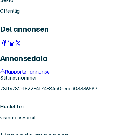
Sektor
Offentlig
Del annonsen
Annonsedata
Rapporter annonse
Stillingsnummer
78ff6782-f833-4f74-84a0-eaad03336587
Hentet fra
visma-easycruit