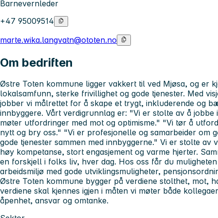
Barnevernleder
+47 95009514
marte.wika.langvatn@ototen.no
Om bedriften
Østre Toten kommune ligger vakkert til ved Mjøsa, og er kje
lokalsamfunn, sterke frivillighet og gode tjenester. Med vi
jobber vi målrettet for å skape et trygt, inkluderende og 
innbyggere. Vårt verdigrunnlag er: "Vi er stolte av å jobb
møter utfordringer med mot og optimisme." "Vi tør å utfor
nytt og bry oss." "Vi er profesjonelle og samarbeider om g
gode tjenester sammen med innbyggerne." Vi er stolte av
høy kompetanse, stort engasjement og varme hjerter. Samm
en forskjell i folks liv, hver dag. Hos oss får du muligheten 
arbeidsmiljø med gode utviklingsmuligheter, pensjonsordninge
Østre Toten kommune bygger på verdiene stolthet, mot, ha
verdiene skal kjennes igjen i måten vi møter både kollega
åpenhet, ansvar og omtanke.