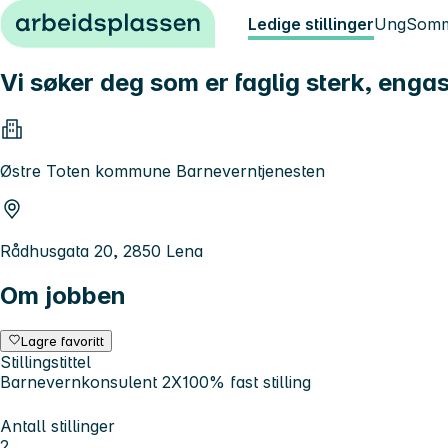
Hopp til innhold
Ledige stillinger
Ung
Somm
Vi søker deg som er faglig sterk, enga
Østre Toten kommune Barneverntjenesten
Rådhusgata 20, 2850 Lena
Om jobben
Lagre favoritt
Stillingstittel
Barnevernkonsulent 2X100% fast stilling
Antall stillinger
2