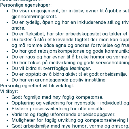
Personlige egenskaper:
Du viser engasjement, tar initiativ, evner til å jobbe s
gjennomføringskraft.
Du er tydelig, åpen og har en inkluderende stil og tri
andre.
Du er fleksibel, har stor arbeidskapasitet og takler et
Du takler å stå i et krevende fagfelt der man kan op
og må romme både egne og andres fortvilelse og fru
Du har god relasjonskompetanse og gode kommunika
Du er raus og har evner til å bruke humor og varme i
Du har fokus på medvirkning og gode serviceholdning
Du vil bidra til tverrfaglige løsninger.
Du er opptatt av å bidra aktivt til et godt arbeidsmiljø.
Du har en grunnleggende positiv innstilling.
Personlig egnethet vil bli vektlagt.
Vi tilbyr:
Godt fagmiljø med høy faglig kompetanse.
Opplæring og veiledning for nyansatte - individuelt og
Ekstern prosessveiledning for alle ansatte.
Varierte og faglig utfordrende arbeidsoppgaver.
Muligheter for faglig utvikling og kompetanseheving i s
Godt arbeidsmiljø med mye humor, varme og omsorg