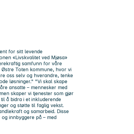
nt for sitt levende
sjonen «Livskvalitet ved Mjøsa»
bærekraftig samfunn for våre
e i Østre Toten kommune, hvor vi
dre oss selv og hverandre, tenke
ode løsninger." "Vi skal skape
 våre ansatte – mennesker med
en skaper vi tjenester som gjør
til å bidra i et inkluderende
r og støtte til faglig vekst.
ndlekraft og samarbeid. Disse
er og innbyggere på – med