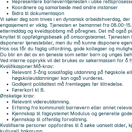
Representere barneverntjenesten i ulike rettsprosess
Koordinere og samarbeide med andre instanser
Bidra til dokumentasjon
Vi søker deg som trives i en dynamisk arbeidshverdag, der fl
engasjement er viktig. Tjenesten er bemannet fra 08.00-1
ettermiddag og kveldsjobbing må påregnes. Det må også p
knyttet til oppfølgingsbesøk på omsorgsteamet. Tjenesten h
disponerer tjenestebiler, men du må kunne disponere egen
Hos oss får du faglig utfordring, gode kollegaer og mulighete
Du blir en del av en tjeneste som setter barn og unges beh
Ved interne opprykk vil det brukes av søkermassen for å f
Kvalifikasjoner:
Må-krav:
Relevant 3-årig sosialfaglig utdanning på høgskole ell
høgskoleutdanninger kan også vurderes.
Godkjent politiattest må fremlegges før tiltredelse.
Førerkort kl B.
Ønskelige krav:
Relevant videreutdanning.
Erfaring fra kommunalt barnevern eller annet releva
Kjennskap til fagsystemet Modulus og generelle gode 
Kjennskap til offentlig forvaltning.
Kvalifiserte personer oppfordres til å søke uansett alder, 
kulturell bakgrunn.