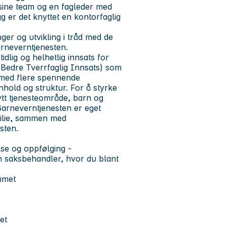
sine team og en fagleder med
gg er det knyttet en kontorfaglig
er og utvikling i tråd med de
arneverntjenesten.
dlig og helhetlig innsats for
Bedre Tverrfaglig Innsats) som
ng med flere spennende
nhold og struktur. For å styrke
nytt tjenesteområde, barn og
arneverntjenesten er eget
milie, sammen med
esten.
lse og oppfølging -
 saksbehandler, hvor du blant
mmet
et