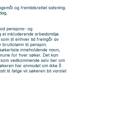
gsmål og fremtidsrettet satsning.
dag.
god pensjons- og
 et inkluderende arbeidsmiljø.
 som til enhver tid fremgår av
 bruttolønn til pensjon.
ig søkerliste inneholdende navn,
ommune for hver søker. Det kan
dersom vedkommende selv ber om
 søkeren har anmodet om ikke å
t til følge vil søkeren bli varslet