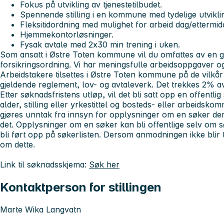
Fokus på utvikling av tjenestetilbudet.
Spennende stilling i en kommune med tydelige utviklin
Fleksitidordning med mulighet for arbeid dag/ettermid
Hjemmekontorløsninger.
Fysak avtale med 2x30 min trening i uken.
Som ansatt i Østre Toten kommune vil du omfattes av en 
forsikringsordning. Vi har meningsfulle arbeidsoppgaver og
Arbeidstakere tilsettes i Østre Toten kommune på de vilkår
gjeldende reglement, lov- og avtaleverk. Det trekkes 2% av
Etter søknadsfristens utløp, vil det bli satt opp en offentl
alder, stilling eller yrkestittel og bosteds- eller arbeidsk
gjøres unntak fra innsyn for opplysninger om en søker 
det. Opplysninger om en søker kan bli offentlige selv om
bli ført opp på søkerlisten. Dersom anmodningen ikke blir tat
om dette.
Link til søknadsskjema:
Søk her
Kontaktperson for stillingen
Marte Wika Langvatn