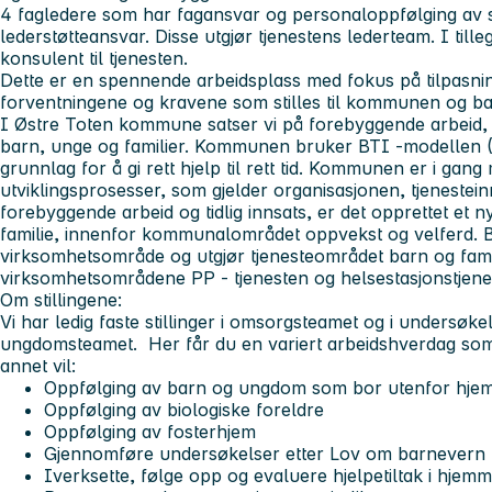
4 fagledere som har fagansvar og personaloppfølging av 
lederstøtteansvar. Disse utgjør tjenestens lederteam. I tille
konsulent til tjenesten.
Dette er en spennende arbeidsplass med fokus på tilpasning
forventningene og kravene som stilles til kommunen og b
I Østre Toten kommune satser vi på forebyggende arbeid, ti
barn, unge og familier. Kommunen bruker BTI -modellen (
grunnlag for å gi rett hjelp til rett tid. Kommunen er i ga
utviklingsprosesser, som gjelder organisasjonen, tjenestein
forebyggende arbeid og tidlig innsats, er det opprettet et 
familie, innenfor kommunalområdet oppvekst og velferd. B
virksomhetsområde og utgjør tjenesteområdet barn og fa
virksomhetsområdene PP - tjenesten og helsestasjonstjen
Om stillingene:
Vi har ledig faste stillinger i omsorgsteamet og i undersøke
ungdomsteamet. Her får du en variert arbeidshverdag som
annet vil:
Oppfølging av barn og ungdom som bor utenfor hje
Oppfølging av biologiske foreldre
Oppfølging av fosterhjem
Gjennomføre undersøkelser etter Lov om barnevern
Iverksette, følge opp og evaluere hjelpetiltak i hjemm