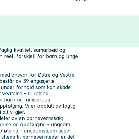
aglig kvalitet, samarbeid og
n reell forskjell for barn og unge
 med ansvar for Østre og Vestre
estår av 39 engasjerte
 under forhold som kan skade
yttelse – til rett tid.
d barn og familier, og
ppfølging. Vi er opptatt av faglig
alt vi gjør.
 deler av en barnevernssak;
kelse og oppfølging - ungdom,
følging - ungdomsteam ligger
llegg til barnevernleder er det