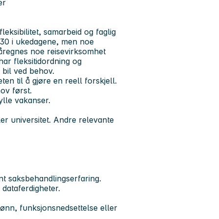
er
eksibilitet, samarbeid og faglig
5.30 i ukedagene, men noe
åregnes noe reisevirksomhet
ar fleksitidordning og
 bil ved behov.
n til å gjøre en reell forskjell.
ov først.
ylle vakanser.
er universitet. Andre relevante
nt saksbehandlingserfaring.
dataferdigheter.
kjønn, funksjonsnedsettelse eller