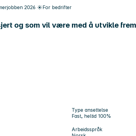
erjobben
2026
☀️
For bedrifter
sjert og som vil være med å utvikle fr
Type ansettelse
Fast, heltid 100%
Arbeidsspråk
Norsk