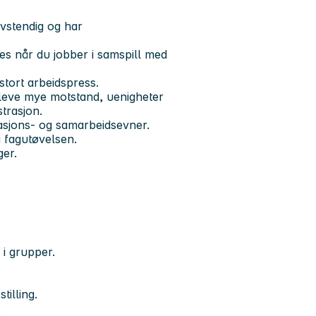
elvstendig og har
ves når du jobber i samspill med
 stort arbeidspress.
pleve mye motstand, uenigheter
strasjon.
sjons- og samarbeidsevner.
 fagutøvelsen.
er.
 i grupper.
tilling.
.