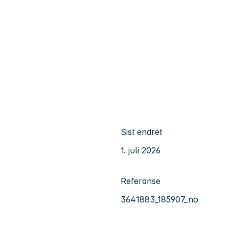
Sist endret
1. juli 2026
Referanse
3641883_185907_no