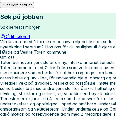
Vis flere detaljer
Søk på jobben
Søk senest i morgen
Gå til søknad
Vil du være med å forme en barneverntjeneste som setter f
nytenkning i sentrum? Hos oss får du mulighet til å gjøre e
i Østre og Vestre Toten kommune.
Om oss
Toten barneverntjeneste er en ny, interkommunal tjeneste
Toten kommune, med Østre Toten som vertskommune. Vi b
medarbeidere som arbeider for at barn og unge som lever
deres helse og utvikling, får nødvendig hjelp, omsorg og besk
Vi legger vekt på trygghet, respekt og forståelse i møte me
samarbeider tett med andre tjenester for å sikre helhetlig o
utvikling, struktur og rutiner, og vi holder en høy standard i 
Tjenesten er organisert i 4 team som har ansvar for ulike
undersøkelses og oppfølging - sped og småbarn, undersø
omsorgsteam og veilederteam. Under undersøkelse og Opp
også mottak og forebyggende team med 2 medarbeidere. I ti