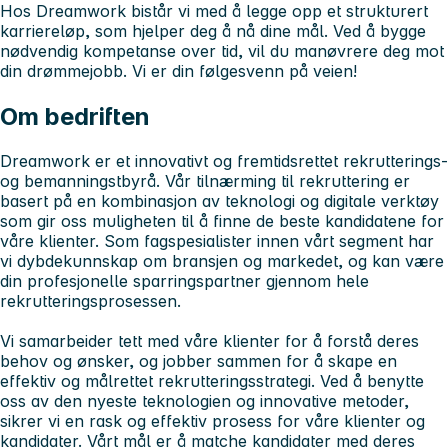
Hos Dreamwork bistår vi med å legge opp et strukturert
karriereløp, som hjelper deg å nå dine mål. Ved å bygge
nødvendig kompetanse over tid, vil du manøvrere deg mot
din drømmejobb. Vi er din følgesvenn på veien!
Om bedriften
Dreamwork er et innovativt og fremtidsrettet rekrutterings-
og bemanningstbyrå. Vår tilnærming til rekruttering er
basert på en kombinasjon av teknologi og digitale verktøy
som gir oss muligheten til å finne de beste kandidatene for
våre klienter. Som fagspesialister innen vårt segment har
vi dybdekunnskap om bransjen og markedet, og kan være
din profesjonelle sparringspartner gjennom hele
rekrutteringsprosessen.
Vi samarbeider tett med våre klienter for å forstå deres
behov og ønsker, og jobber sammen for å skape en
effektiv og målrettet rekrutteringsstrategi. Ved å benytte
oss av den nyeste teknologien og innovative metoder,
sikrer vi en rask og effektiv prosess for våre klienter og
kandidater. Vårt mål er å matche kandidater med deres