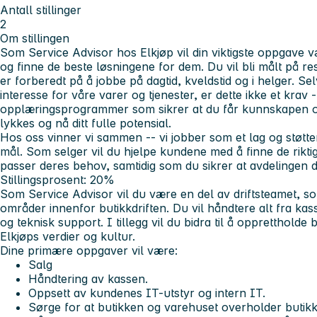
Antall stillinger
2
Om stillingen
Som
Service Advisor
hos Elkjøp vil din viktigste oppgave
og finne de beste løsningene for dem. Du vil bli målt på res
er forberedt på å jobbe på dagtid, kveldstid og i helger. Se
interesse for våre varer og tjenester, er dette ikke et krav --
opplæringsprogrammer som sikrer at du får kunnskapen og
lykkes og nå ditt fulle potensial.
Hos oss
vinner vi sammen
-- vi jobber som et lag og støt
mål. Som selger vil du hjelpe kundene med å finne de rikt
passer deres behov, samtidig som du sikrer at avdelingen di
Stillingsprosent: 20%
Som
Service Advisor
vil du være en del av driftsteamet, s
områder innenfor butikkdriften. Du vil håndtere alt fra kas
og teknisk support. I tillegg vil du bidra til å opprettholde 
Elkjøps verdier og kultur.
Dine primære oppgaver vil være:
Salg
Håndtering av kassen.
Oppsett av kundenes IT-utstyr og intern IT.
Sørge for at butikken og varehuset overholder butik