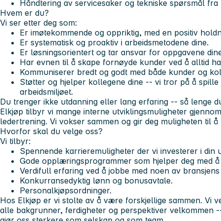
Håndtering av servicesaker og tekniske spørsmål fra
Hvem er du?
Vi ser etter deg som:
Er imøtekommende og oppriktig, med en positiv holdn
Er systematisk og proaktiv i arbeidsmetodene dine.
Er
løsningsorientert
og tar ansvar for oppgavene dine
Har evnen til å skape fornøyde kunder ved å alltid ha 
Kommuniserer bredt og godt med både kunder og kol
Støtter og hjelper kollegene dine -- vi tror på å
spill
arbeidsmiljøet.
Du trenger ikke utdanning eller lang erfaring -- så lenge d
Elkjøp tilbyr vi mange interne utviklingsmuligheter gjenno
ledertrening.
Vi vokser sammen
og gir deg muligheten til å
Hvorfor skal du velge oss?
Vi tilbyr:
Spennende karrieremuligheter der vi investerer i din u
Gode opplæringsprogrammer som hjelper deg med å utn
Verdifull erfaring ved å jobbe med noen av bransjens
Konkurransedyktig lønn og bonusavtale.
Personalkjøpsordninger.
Hos Elkjøp
er vi stolte av å være forskjellige sammen
. Vi 
alle bakgrunner, ferdigheter og perspektiver velkommen -- 
gjør oss sterkere som selskap og som team.