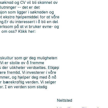
søknad og CV vil bli skannet av
tninger -- det er det
on som ligger i søknaden og
 ekstra hjelpemiddel for at våre
.Er du interessert i å bli en del
merksom på at vi bruker evne- og
r om oss? Klikk her:
dskultur som gir deg muligheten
 Vi er stolte av å fremme
 der ulikheter verdsettes. Elkjøp
re fremtid. Vi investerer i våre
rammer, og hjelper deg med å nå
r bærekraftig verden. Vi selger
r. I en verden som stadig
Nettsted