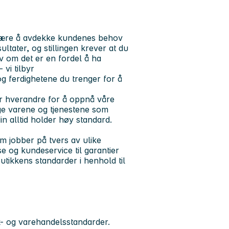
 være å avdekke kundenes behov
ultater, og stillingen krever at du
lv om det er en fordel å ha
 vi tilbyr
 ferdighetene du trenger for å
ter hverandre for å oppnå våre
ige varene og tjenestene som
n alltid holder høy standard.
om jobber på tvers av ulike
se og kundeservice til garantier
butikkens standarder i henhold til
k- og varehandelsstandarder.