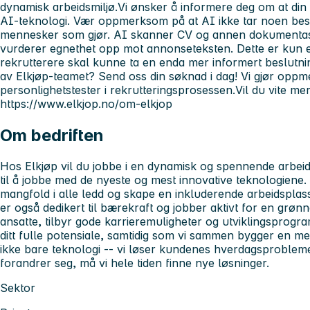
dynamisk arbeidsmiljø.Vi ønsker å informere deg om at din 
AI-teknologi. Vær oppmerksom på at AI ikke tar noen beslu
mennesker som gjør. AI skanner CV og annen dokumentasj
vurderer egnethet opp mot annonseteksten. Dette er kun et
rekrutterere skal kunne ta en enda mer informert beslutning
av Elkjøp-teamet? Send oss din søknad i dag! Vi gjør opp
personlighetstester i rekrutteringsprosessen.Vil du vite me
https://www.elkjop.no/om-elkjop
Om bedriften
Hos Elkjøp vil du jobbe i en dynamisk og spennende arbei
til å jobbe med de nyeste og mest innovative teknologiene.
mangfold i alle ledd og skape en inkluderende arbeidsplass
er også dedikert til bærekraft og jobber aktivt for en grønne
ansatte, tilbyr gode karrieremuligheter og utviklingsprog
ditt fulle potensiale, samtidig som vi sammen bygger en me
ikke bare teknologi -- vi løser kundenes hverdagsprobleme
forandrer seg, må vi hele tiden finne nye løsninger.
Sektor