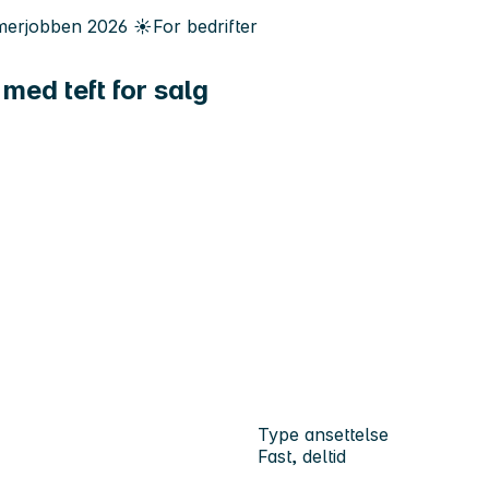
erjobben
2026
☀️
For bedrifter
med teft for salg
Type ansettelse
Fast, deltid