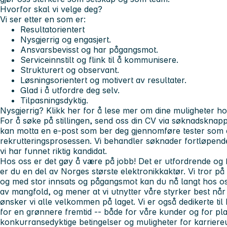
Hvorfor skal vi velge deg?
Vi ser etter en som er:
Resultatorientert
Nysgjerrig og engasjert.
Ansvarsbevisst og har pågangsmot.
Serviceinnstilt og flink til å kommunisere.
Strukturert og observant.
Løsningsorientert og motivert av resultater.
Glad i å utfordre deg selv.
Tilpasningsdyktig.
Nysgjerrig?
Klikk her for å lese mer om dine muligheter ho
For å søke på stillingen, send oss din CV via søknadskn
kan motta en e-post som ber deg gjennomføre tester som 
rekrutteringsprosessen. Vi behandler søknader fortløpende
vi har funnet riktig kandidat.
Hos oss er det gøy å være på jobb! Det er utfordrende og f
er du en del av Norges største elektronikkaktør. Vi tror på å
og med stor innsats og pågangsmot kan du nå langt hos oss.
av mangfold, og mener at vi utnytter våre styrker best når
ønsker vi alle velkommen på laget. Vi er også dedikerte til
for en grønnere fremtid -- både for våre kunder og for pla
konkurransedyktige betingelser og muligheter for karriereu