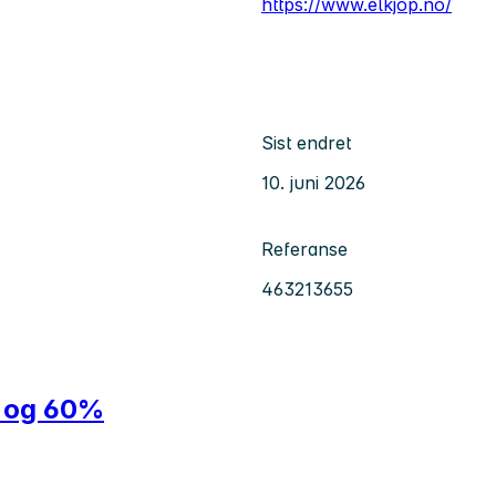
https://www.elkjop.no/
Sist endret
10. juni 2026
Referanse
463213655
% og 60%