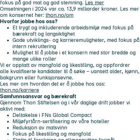
fokus på god mat og god stemning.
Les mer
Omsetningen i 2024 var ca. 13,9 milliarder kroner. Les mer
om konsernet her:
thon.no/om
Hvorfor jobbe hos oss?
Et trygt og inkluderende arbeidsmiljø med fokus på
bærekraft og langsiktighet
Gode utviklings- og karrieremuligheter, med fokus på
intern rekruttering
Mulighet til å jobbe i et konsern med stor bredde og
mange ulike roller
Vi er opptatt av mangfold og likestilling, og oppfordrer
alle kvalifiserte kandidater til å søke – uansett alder, kjønn,
bakgrunn eller funksjonsevne.
Les mer om hvordan det er å jobbe hos oss:
thon.no/karriere
Samfunnsansvar og bærekraft
Gjennom Thon Stiftelsen og i vår daglige drift jobber vi
aktivt med:
Deltakelse i FNs Global Compact
Miljøfyrtårn-sertifisering av våre hoteller
Reduksjon av matsvinn
Fokus på likestilling og mangfold
Støtte til forskning og allmennyttige formål