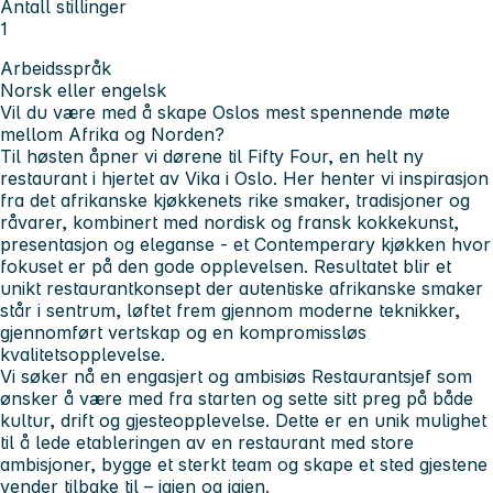
Antall stillinger
1
Arbeidsspråk
Norsk eller engelsk
Vil du være med å skape Oslos mest spennende møte
mellom Afrika og Norden?
Til høsten åpner vi dørene til
Fifty Four
, en helt ny
restaurant i hjertet av Vika i Oslo. Her henter vi inspirasjon
fra det afrikanske kjøkkenets rike smaker, tradisjoner og
råvarer, kombinert med nordisk og fransk kokkekunst,
presentasjon og eleganse - et Contemperary kjøkken hvor
fokuset er på den gode opplevelsen. Resultatet blir et
unikt restaurantkonsept der autentiske afrikanske smaker
står i sentrum, løftet frem gjennom moderne teknikker,
gjennomført vertskap og en kompromissløs
kvalitetsopplevelse.
Vi søker nå en
engasjert og ambisiøs Restaurantsjef
som
ønsker å være med fra starten og sette sitt preg på både
kultur, drift og gjesteopplevelse. Dette er en unik mulighet
til å lede etableringen av en restaurant med store
ambisjoner, bygge et sterkt team og skape et sted gjestene
vender tilbake til – igjen og igjen.