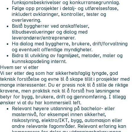
funksjonsbeskrivelser og konkurransegrunnlag.
Følge opp prosjekter i detalj- og utførelsesfase,
inkludert avklaringer, kontroller, tester og
overlevering.
Bistå byggherrer ved anskaffelser,
tilbudsevalueringer og dialog med
leverandører/entreprenører.
Ha dialog med byggherre, brukere, drift/forvaltning
og eventuelt offentlige myndigheter.
Bidra til utvikling av fagmiljøet, metoder, maler og
kunnskapsdeling internt.
Hvem ser vi etter
Vi ser etter deg som har sikkerhetsfaglig tyngde, god
teknisk forståelse og evne til å skape tillit i prosjekter med
mange interessenter. Du er presis nok til å stille de riktige
kravene, men praktisk nok til å forstå hva løsningene
betyr for bygg, brukere, drift og gjennomføring. I tillegg
ønsker vi at du har kommersiell teft.
Relevant høyere utdanning på bachelor- eller
masternivå, for eksempel innen sikkerhet,
risikostyring, elektro/IKT, bygg, automasjon eller
andre relevante fagområder. Relevant erfaring kan
kompensere for deler av utdanningsbakgrunnen.