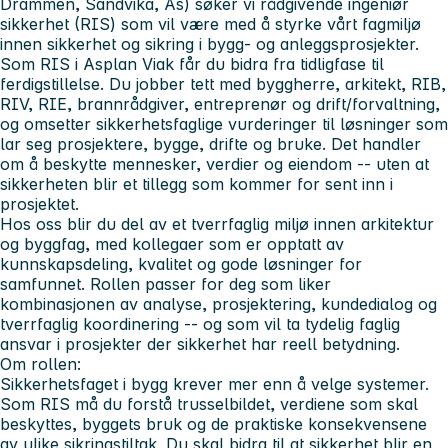
Drammen, Sandvika, Ås) søker vi rådgivende ingeniør
sikkerhet (RIS) som vil være med å styrke vårt fagmiljø
innen sikkerhet og sikring i bygg- og anleggsprosjekter.
Som RIS i Asplan Viak
får du bidra fra tidligfase til
ferdigstillelse. Du jobber tett med byggherre, arkitekt, RIB,
RIV, RIE, brannrådgiver, entreprenør og drift/forvaltning,
og omsetter sikkerhetsfaglige vurderinger til løsninger som
lar seg prosjektere, bygge, drifte og bruke. Det handler
om å beskytte mennesker, verdier og eiendom -- uten at
sikkerheten blir et tillegg som kommer for sent inn i
prosjektet.
Hos oss blir du del av et tverrfaglig miljø innen arkitektur
og byggfag, med kollegaer som er opptatt av
kunnskapsdeling, kvalitet og gode løsninger for
samfunnet. Rollen passer for deg som liker
kombinasjonen av analyse, prosjektering, kundedialog og
tverrfaglig koordinering -- og som vil ta tydelig faglig
ansvar i prosjekter der sikkerhet har reell betydning.
Om rollen:
Sikkerhetsfaget i bygg krever mer enn å velge systemer.
Som RIS må du forstå trusselbildet, verdiene som skal
beskyttes, byggets bruk og de praktiske konsekvensene
av ulike sikringstiltak. Du skal bidra til at sikkerhet blir en