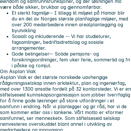
eiendom og samfunnsfunksjoner, og der løsningen må
være både sikker, brukbar og gjennomførbar.
Et sterkt fagmiljø
-- I tillegg til miljøet på Hamar blir
du en del av Norges største planfaglige miljøer, med
over 200 medarbeidere innen arealplanlegging og
byutvikling
Sosialt og inkluderende
-- Vi har studieturer,
fagsamlinger, bedriftsidrettslag og sosiale
arrangementer.
Gode betingelser
-- Solide pensjons- og
forsikringsordninger, fem uker ferie, sommertid og fri
i påske og romjul.
Om Asplan Viak
Asplan Viak er det største norskeide uavhengige
rådgivningsselskap innen arkitektur, plan og ingeniørfag,
med over 1300 ansatte fordelt på 32 kontorsteder. Vi er en
stiftelseseid kunnskapsorganisasjon som jobber tverrfaglig
for å finne gode løsninger på store utfordringer i et
samfunn i endring. Når vi planlegger og gir råd, har vi de
som kommer etter oss i tankene. Vårt motto er «former
samfunnet, ser mennesket». Som stiftelseseid selskap
reinvesteres overskuddet blant annet i utvikling av
medarbeidere og innovasjon.