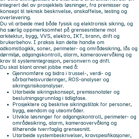
integrert del av prosjektets løsninger, fra premisser og
konsept til teknisk beskrivelse, anskaffelse, testing og
overlevering.
Du vil arbeide med både fysisk og elektronisk sikring, og
ha særlig oppmerksomhet på grensesnittene mot
arkitektur, bygg, VVS, elektro, IKT, brann, drift og
brukerbehov. I praksis kan dette handle om
adkomstlogikk, soner, perimeter- og områdesikring, lås og
dørmiljø, adgangskontroll, alarm, kameraovervåking og
krav til systemintegrasjon, personvern og drift.
Du skal blant annet jobbe med å:
Gjennomføre og bidra i trussel-, verdi- og
sårbarhetsvurderinger, ROS-analyser og
sikringsrisikoanalyser.
Utarbeide sikringskonsept, premissnotater og
beslutningsgrunnlag i tidligfase.
Prosjektere og beskrive sikringstiltak for personer,
bygg, eiendom og uteområder.
Utvikle løsninger for adgangskontroll, perimeter- og
områdesikring, alarm, kameraovervåking og
tilhørende tverrfaglig grensesnitt.
Utarbeide systembeskrivelser, kravspesifikasjoner,