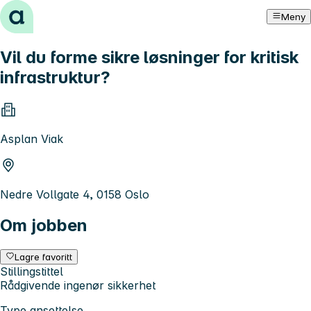
Hopp til innhold
Meny
Vil du forme sikre løsninger for kritisk
infrastruktur?
Asplan Viak
Nedre Vollgate 4, 0158 Oslo
Om jobben
Lagre favoritt
Stillingstittel
Rådgivende ingenør sikkerhet
Type ansettelse