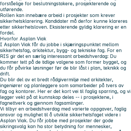
forståelige for beslutningstakere, prosjekterende og
utførende.
Rollen kan innebære arbeid i prosjekter som krever
sikkerhetsklarering.
Kandidater må derfor kunne klareres
etter sikkerhetsloven. Eksisterende gyldig klarering er en
fordel.
Hvorfor Asplan Viak
I Asplan Viak får du jobbe i skjæringspunktet mellom
sikkerhetsfag, arkitektur, bygg- og tekniske fag. For en
RIS gir det en særlig interessant arbeidshverdag: Du
kommer tett på de tidlige valgene som former bygget, og
du får påvirke løsninger før de blir låst i plan, teknikk og
drift.
Du blir del av et bredt rådgivermiljø med arkitekter,
ingeniører og planleggere som samarbeider på tvers av
fag og kontorer. Her er det kort vei til faglig sparring, og vi
legger vekt på at kunnskap deles -- i prosjektene, i
fagnettverk og gjennom fagsamlinger.
Vi tilbyr en arbeidshverdag med varierte oppgaver, faglig
ansvar og mulighet til å utvikle sikkerhetsfaget videre i
Asplan Viak. Du får jobbe med prosjekter der gode
sikringsvalg kan ha stor betydning for mennesker,