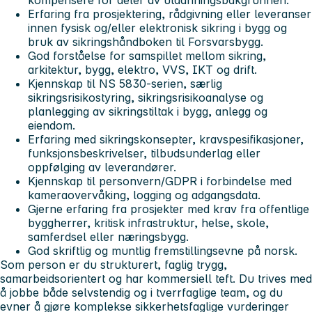
Erfaring fra prosjektering, rådgivning eller leveranser
innen fysisk og/eller elektronisk sikring i bygg og
bruk av sikringshåndboken til Forsvarsbygg.
God forståelse for samspillet mellom sikring,
arkitektur, bygg, elektro, VVS, IKT og drift.
Kjennskap til NS 5830-serien, særlig
sikringsrisikostyring, sikringsrisikoanalyse og
planlegging av sikringstiltak i bygg, anlegg og
eiendom.
Erfaring med sikringskonsepter, kravspesifikasjoner,
funksjonsbeskrivelser, tilbudsunderlag eller
oppfølging av leverandører.
Kjennskap til personvern/GDPR i forbindelse med
kameraovervåking, logging og adgangsdata.
Gjerne erfaring fra prosjekter med krav fra offentlige
byggherrer, kritisk infrastruktur, helse, skole,
samferdsel eller næringsbygg.
God skriftlig og muntlig fremstillingsevne på norsk.
Som person er du strukturert, faglig trygg,
samarbeidsorientert og har kommersiell teft. Du trives med
å jobbe både selvstendig og i tverrfaglige team, og du
evner å gjøre komplekse sikkerhetsfaglige vurderinger