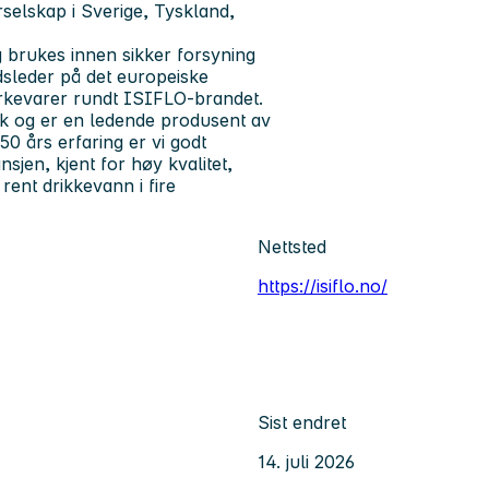
elskap i Sverige, Tyskland,
 brukes innen sikker forsyning
dsleder på det europeiske
erkevarer rundt ISIFLO-brandet.
ark og er en ledende produsent av
50 års erfaring er vi godt
jen, kjent for høy kvalitet,
 rent drikkevann i fire
Nettsted
https://isiflo.no/
Sist endret
14. juli 2026