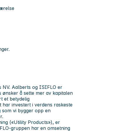
værelse
nger.
s NV. Aalberts og ISIFLO er
 ønsker å sette mer av kapitalen
t et betydelig
 har investert i verdens raskeste
ig som vi bygger opp en
r.
ing («Utility Products»), er
IFLO-gruppen har en omsetning