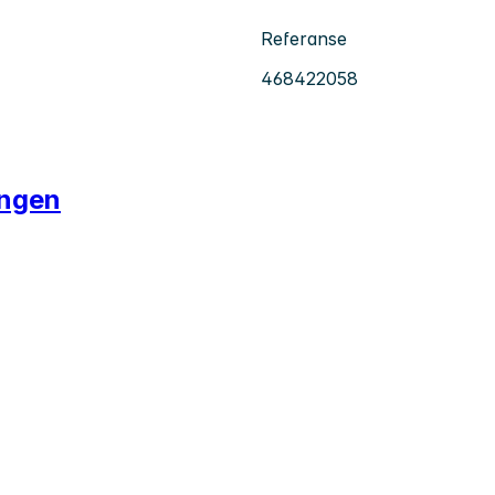
Referanse
468422058
ingen