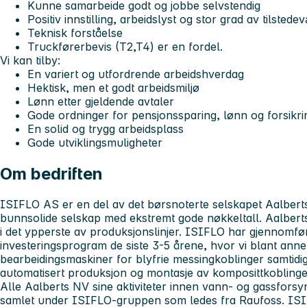
Kunne samarbeide godt og jobbe selvstendig
Positiv innstilling, arbeidslyst og stor grad av tilstede
Teknisk forståelse
Truckførerbevis (T2,T4) er en fordel.
Vi kan tilby:
En variert og utfordrende arbeidshverdag
Hektisk, men et godt arbeidsmiljø
Lønn etter gjeldende avtaler
Gode ordninger for pensjonssparing, lønn og forsikri
En solid og trygg arbeidsplass
Gode utviklingsmuligheter
Om bedriften
ISIFLO AS er en del av det børsnoterte selskapet Aalbert
bunnsolide selskap med ekstremt gode nøkkeltall. Aalberts
i det ypperste av produksjonslinjer. ISIFLO har gjennomfør
investeringsprogram de siste 3-5 årene, hvor vi blant annet
bearbeidingsmaskiner for blyfrie messingkoblinger samtid
automatisert produksjon og montasje av komposittkoblinge
Alle Aalberts NV sine aktiviteter innen vann- og gassforsyn
samlet under ISIFLO-gruppen som ledes fra Raufoss. IS