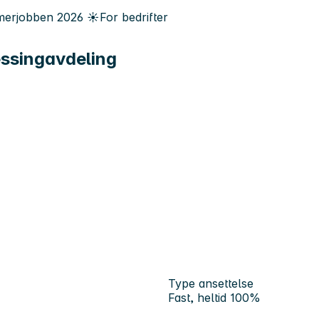
erjobben
2026
☀️
For bedrifter
essingavdeling
Type ansettelse
Fast, heltid 100%