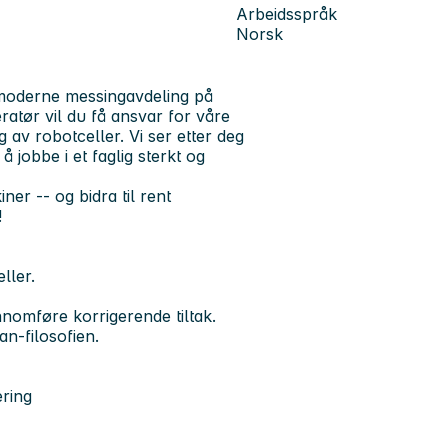
Arbeidsspråk
Norsk
år moderne messingavdeling på
atør vil du få ansvar for våre
av robotceller. Vi ser etter deg
å jobbe i et faglig sterkt og
er -- og bidra til rent
!
ller.
ennomføre korrigerende tiltak.
n-filosofien.
ring