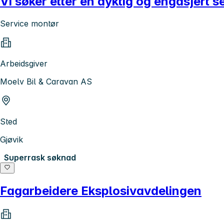
Vi søker etter en dyktig og engasjert s
Service montør
Arbeidsgiver
Moelv Bil & Caravan AS
Sted
Gjøvik
Superrask søknad
Fagarbeidere Eksplosivavdelingen