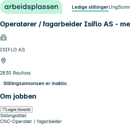
Hopp til innhold
Ledige stillinger
Ung
Somm
Operatører / fagarbeider Isiflo AS - m
ISIFLO AS
2830 Raufoss
Stillingsannonsen er inaktiv.
Om jobben
Lagre favoritt
Stillingstittel
CNC-Operatør / fagarbeider