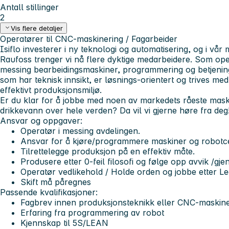
Antall stillinger
2
Vis flere detaljer
Operatører til CNC-maskinering / Fagarbeider
Isiflo investerer i ny teknologi og automatisering, og i v
Raufoss trenger vi nå flere dyktige medarbeidere. Som oper
messing bearbeidingsmaskiner, programmering og betjening 
som har teknisk innsikt, er løsnings-orientert og trives med 
effektivt produksjonsmiljø.
Er du klar for å jobbe med noen av markedets råeste maskin
drikkevann over hele verden? Da vil vi gjerne høre fra deg
Ansvar og oppgaver:
Operatør i messing avdelingen.
Ansvar for å kjøre/programmere maskiner og robotce
Tilrettelegge produksjon på en effektiv måte.
Produsere etter 0-feil filosofi og følge opp avvik /gj
Operatør vedlikehold / Holde orden og jobbe etter Lea
Skift må påregnes
Passende kvalifikasjoner:
Fagbrev innen produksjonsteknikk eller CNC-maskine
Erfaring fra programmering av robot
Kjennskap til 5S/LEAN