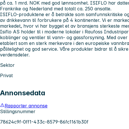
på ca. 1 mrd. NOK med god lønnsomhet. ISIFLO har datters
Frankrike og Nederland med totalt ca. 250 ansatte.
ISIFLO-produktene er å betrakte som samfunnskritiske og
av drikkevann til forbrukere på 4 kontinenter. Vi er marke
markedet, hvor vi har bygget et av bransjens sterkeste m
Isiflo AS holder til i moderne lokaler i Raufoss Industrip
koblinger og ventiler til vann- og gassforsyning. Med over 
etablert som en sterk merkevare i den europeiske vannbrans
pålitelighet og god service. Våre produkter bidrar til å sikre
verdensdeler.
Sektor
Privat
Annonsedata
Rapporter annonse
Stillingsnummer
78624c9f-0ff1-433c-8579-86fc1161b30f