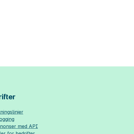
ifter
ningslinjer
logging
nnonser med API
ler for bedrifter