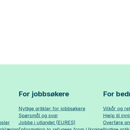
For jobbsøkere
For bedr
Nyttige artikler for jobbsøkere
Vilkår og ret
Spørsmål og svar
Hjelp til inn
sler
Jobbe i utlandet (EURES)
Overføre a
erklæring
Information to refugees from Ukraine
Nyttige artik