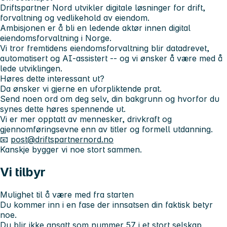
Driftspartner Nord utvikler digitale løsninger for drift,
forvaltning og vedlikehold av eiendom.
Ambisjonen er å bli en ledende aktør innen digital
eiendomsforvaltning i Norge.
Vi tror fremtidens eiendomsforvaltning blir datadrevet,
automatisert og AI-assistert -- og vi ønsker å være med å
lede utviklingen.
Høres dette interessant ut?
Da ønsker vi gjerne en uforpliktende prat.
Send noen ord om deg selv, din bakgrunn og hvorfor du
synes dette høres spennende ut.
Vi er mer opptatt av mennesker, drivkraft og
gjennomføringsevne enn av titler og formell utdanning.
📧
post@driftspartnernord.no
Kanskje bygger vi noe stort sammen.
Vi tilbyr
Mulighet til å være med fra starten
Du kommer inn i en fase der innsatsen din faktisk betyr
noe.
Du blir ikke ansatt som nummer 57 i et stort selskap.