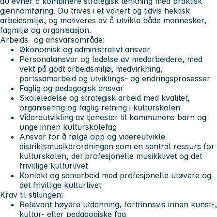
du evner å kombinere strategisk tenkning med praktisk
gjennomføring. Du trives i et variert og tidvis hektisk
arbeidsmiljø, og motiveres av å utvikle både mennesker,
fagmiljø og organisasjon.
Arbeids- og ansvarsområde:
Økonomisk og administrativt ansvar
Personalansvar og ledelse av medarbeidere, med
vekt på godt arbeidsmiljø, medvirkning,
partssamarbeid og utviklings- og endringsprosesser
Faglig og pedagogisk ansvar
Skoleledelse og strategisk arbeid med kvalitet,
organisering og faglig retning i kulturskolen
Videreutvikling av tjenester til kommunens barn og
unge innen kulturskolefag
Ansvar for å følge opp og videreutvikle
distriktsmusikerordningen som en sentral ressurs for
kulturskolen, det profesjonelle musikklivet og det
frivillige kulturlivet
Kontakt og samarbeid med profesjonelle utøvere og
det frivillige kulturlivet
Krav til stillingen:
Relevant høyere utdanning, fortrinnsvis innen kunst-,
kultur- eller pedagogiske fag