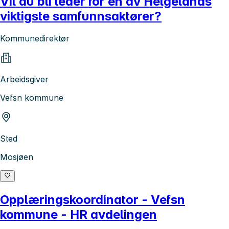
Vil du bli leder for en av Helgelands
viktigste samfunnsaktører?
Kommunedirektør
Arbeidsgiver
Vefsn kommune
Sted
Mosjøen
Opplæringskoordinator - Vefsn
kommune - HR avdelingen