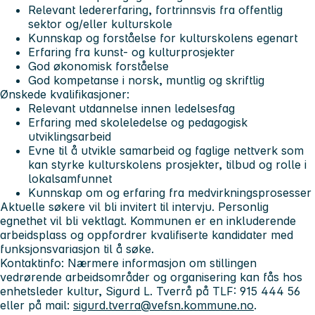
Relevant ledererfaring, fortrinnsvis fra offentlig
sektor og/eller kulturskole
Kunnskap og forståelse for kulturskolens egenart
Erfaring fra kunst- og kulturprosjekter
God økonomisk forståelse
God kompetanse i norsk, muntlig og skriftlig
Ønskede kvalifikasjoner:
Relevant utdannelse innen ledelsesfag
Erfaring med skoleledelse og pedagogisk
utviklingsarbeid
Evne til å utvikle samarbeid og faglige nettverk som
kan styrke kulturskolens prosjekter, tilbud og rolle i
lokalsamfunnet
Kunnskap om og erfaring fra medvirkningsprosesser
Aktuelle søkere vil bli invitert til intervju. Personlig
egnethet vil bli vektlagt. Kommunen er en inkluderende
arbeidsplass og oppfordrer kvalifiserte kandidater med
funksjonsvariasjon til å søke.
Kontaktinfo:
Nærmere informasjon om stillingen
vedrørende arbeidsområder og organisering kan fås hos
enhetsleder kultur, Sigurd L. Tverrå på TLF: 915 444 56
eller på mail:
sigurd.tverra@vefsn.kommune.no
.