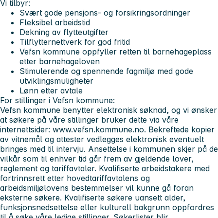
Vi tilbyr:
Svært gode pensjons- og forsikringsordninger
Fleksibel arbeidstid
Dekning av flytteutgifter
Tilflytternettverk for god fritid
Vefsn kommune oppfyller retten til barnehageplass
etter barnehageloven
Stimulerende og spennende fagmiljø med gode
utviklingsmuligheter
Lønn etter avtale
For stillinger i Vefsn kommune:
Vefsn kommune benytter elektronisk søknad, og vi ønsker
at søkere på våre stillinger bruker dette via våre
internettsider: www.vefsn.kommune.no. Bekreftede kopier
av vitnemål og attester vedlegges elektronisk eventuelt
bringes med til intervju. Ansettelse i kommunen skjer på de
vilkår som til enhver tid går frem av gjeldende lover,
reglement og tariffavtaler. Kvalifiserte arbeidstakere med
fortrinnsrett etter hovedtariffavtalens og
arbeidsmiljølovens bestemmelser vil kunne gå foran
eksterne søkere. Kvalifiserte søkere uansett alder,
funksjonsnedsettelse eller kulturell bakgrunn oppfordres
til å søke våre ledige stillinger. Søkerlister blir