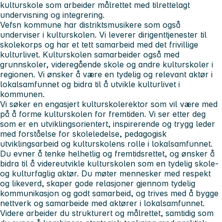
kulturskole som arbeider målrettet med tilrettelagt
undervisning og integrering.
Vefsn kommune har distriktsmusikere som også
underviser i kulturskolen. Vi leverer dirigenttjenester til
skolekorps og har et tett samarbeid med det frivillige
kulturlivet. Kulturskolen samarbeider også med
grunnskoler, videregående skole og andre kulturskoler i
regionen. Vi ønsker å være en tydelig og relevant aktør i
lokalsamfunnet og bidra til å utvikle kulturlivet i
kommunen.
Vi søker
en engasjert kulturskolerektor som vil være med
på å forme kulturskolen for fremtiden. Vi ser etter deg
som er en utviklingsorientert, inspirerende og trygg leder
med forståelse for skoleledelse, pedagogisk
utviklingsarbeid og kulturskolens rolle i lokalsamfunnet.
Du evner å tenke helhetlig og fremtidsrettet, og ønsker å
bidra til å videreutvikle kulturskolen som en tydelig skole-
og kulturfaglig aktør. Du møter mennesker med respekt
og likeverd, skaper gode relasjoner gjennom tydelig
kommunikasjon og godt samarbeid, og trives med å bygge
nettverk og samarbeide med aktører i lokalsamfunnet.
Videre arbeider du strukturert og målrettet, samtidig som