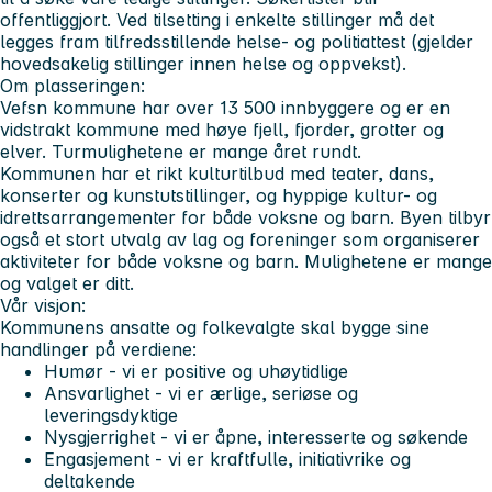
offentliggjort. Ved tilsetting i enkelte stillinger må det
legges fram tilfredsstillende helse- og politiattest (gjelder
hovedsakelig stillinger innen helse og oppvekst).
Om plasseringen:
Vefsn kommune har over 13 500 innbyggere og er en
vidstrakt kommune med høye fjell, fjorder, grotter og
elver. Turmulighetene er mange året rundt.
Kommunen har et rikt kulturtilbud med teater, dans,
konserter og kunstutstillinger, og hyppige kultur- og
idrettsarrangementer for både voksne og barn. Byen tilbyr
også et stort utvalg av lag og foreninger som organiserer
aktiviteter for både voksne og barn. Mulighetene er mange
og valget er ditt.
Vår visjon:
Kommunens ansatte og folkevalgte skal bygge sine
handlinger på verdiene:
Humør - vi er positive og uhøytidlige
Ansvarlighet - vi er ærlige, seriøse og
leveringsdyktige
Nysgjerrighet - vi er åpne, interesserte og søkende
Engasjement - vi er kraftfulle, initiativrike og
deltakende