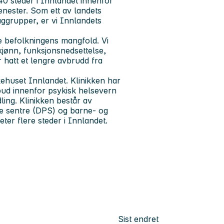
0 steder i Innlandet innenfor
enester. Som ett av landets
aggrupper, er vi Innlandets
le befolkningens mangfold. Vi
 kjønn, funksjonsnedsettelse,
 hatt et lengre avbrudd fra
kehuset Innlandet. Klinikken har
lbud innenfor psykisk helsevern
ling. Klinikken består av
ke sentre (DPS) og barne- og
ter flere steder i Innlandet.
Sist endret