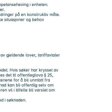
ompetanseheving i enheten.
er.
ndringer på en konstruktiv måte.
ike situasjoner og behov
 av gjeldende lover, tariffavtaler
beidet. Hvis søker har krysset av
s det til offentleglova § 25,
eriene for å bli unntatt fra
ad kan bli offentlig selv om
n vil i tilfelle bli varslet om
ved i søknaden.