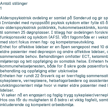
Antall stillinger
1
Alderspsykiatrisk avdeling er samlet på Sanderud og gir spe
i Innlandet med nyoppstått psykisk sykdom etter fylte 65 å
av alderspsykiatrisk poliklinikk, hukommelsesklinikk, kon
til sammen 25 døgnplasser. I tillegg har avdelingen forskni
funksjonssvikt og sykdom (AFS). Vårt fagområde er i vekst
med stort fokus innen fag- og kompetanseutvikling.
Enhet for affektive lidelser er en åpen sengepost med 10 
eldre pasienter med depresjon og andre affektive lidelser
sammensatte behov. Behandlingen omfatter ECT, ketaminbe
miljøterapi og tett oppfølging av somatisk helse. Enheten
kommunehelsetjenesten, både for å sikre gode pasientforløp
behandling og oppfølging etter utskrivelse
Enheten har rundt 22 årsverk og er tverrfaglig sammensatt
sykepleiere, vernepleiere, helsefagarbeidere og assistenter. V
utviklingsorientert miljø hvor vi møter eldre pasienter m
lidelser.
Vi søker nå en engasjert og faglig trygg sykepleier/verneple
Hos oss får du muligheten til å bidra i et viktig fagfelt, sam
inkluderende og kompetent arbeidsmiljø.