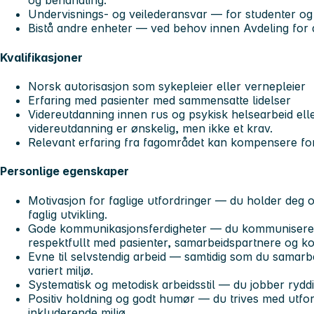
og behandling.
Undervisnings- og veilederansvar — for studenter og 
Bistå andre enheter — ved behov innen Avdeling for a
Kvalifikasjoner
Norsk autorisasjon som sykepleier eller vernepleier
Erfaring med pasienter med sammensatte lidelser
Videreutdanning innen rus og psykisk helsearbeid ell
videreutdanning er ønskelig, men ikke et krav.
Relevant erfaring fra fagområdet kan kompensere fo
Personlige egenskaper
Motivasjon for faglige utfordringer — du holder deg 
faglig utvikling.
Gode kommunikasjonsferdigheter — du kommuniserer t
respektfullt med pasienter, samarbeidspartnere og ko
Evne til selvstendig arbeid — samtidig som du samarbei
variert miljø.
Systematisk og metodisk arbeidsstil — du jobber ryddi
Positiv holdning og godt humør — du trives med utfordr
inkluderende miljø.