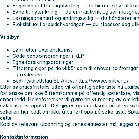
Engasjement for fagutvikling — du bidrar aktivt til k
Evne til nytenkning — du er initiativrik og ser mulighet
Løsningsorientert og endringsvillig — du håndterer e
Fleksibilitet i arbeidshverdagen — du tilpasser deg ul
Vi tilbyr
Lønn etter overenskomst
Gode pensjonsordninger i KLP
Egne forsikringsordninger
Tilsetting skjer på de vilkår som til enhver tid fremgår
og reglement.
Bedriftsidrettslag SI Aktiv: https://www.siaktiv.no/
Etter søknadsfristens utløp vil offentlig søkerliste bli utar
for ønske om ikke å fremkomme på offentlig søkerliste, vise
annet ledd. Helseforetaket vil gjøre en vurdering av om krit
søkerlista er oppfylt. Det gjøres oppmerksom på at en søkn
søkeren har bedt om ikke å bli ført opp på søkerlista. Søkere
dette.
Kopi av relevant utdanning og tjenesteattester må legges 
Kontaktinformasjon