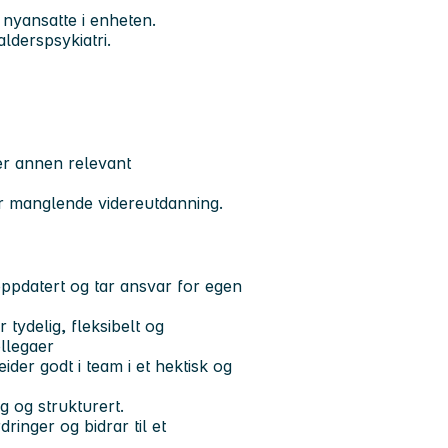
nyansatte i enheten.
lderspsykiatri.
er annen relevant
r manglende videreutdanning.
oppdatert og tar ansvar for egen
ydelig, fleksibelt og
llegaer
der godt i team i et hektisk og
g og strukturert.
inger og bidrar til et