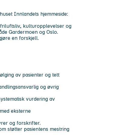
huset Innlandets hjemmeside:
friluftsliv, kulturopplevelser og
 både Gardermoen og Oslo.
jøre en forskjell.
lging av pasienter og tett
ndlingsansvarlig og øvrig
ystematisk vurdering av
 med eksterne
er og forskrifter.
som støtter pasientens mestring