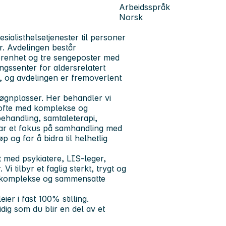
Arbeidsspråk
Norsk
sialisthelsetjenester til personer
r. Avdelingen består
torenhet og tre sengeposter med
ngssenter for aldersrelatert
, og avdelingen er fremoverlent
døgnplasser. Her behandler vi
, ofte med komplekse og
handling, samtaleterapi,
 har et fokus på samhandling med
 og for å bidra til helhetlig
 med psykiatere, LIS-leger,
i tilbyr et faglig sterkt, trygt og
ed komplekse og sammensatte
ier i fast 100% stilling.
tidig som du blir en del av et