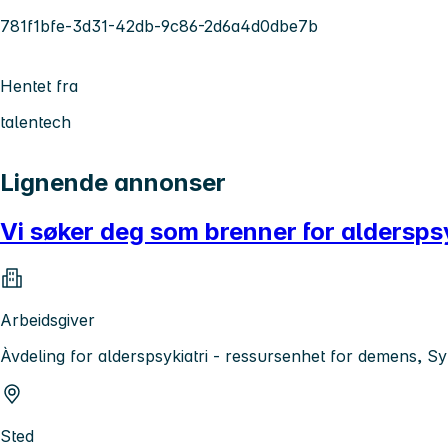
781f1bfe-3d31-42db-9c86-2d6a4d0dbe7b
Hentet fra
talentech
Lignende annonser
Vi søker deg som brenner for alderspsy
Arbeidsgiver
Àvdeling for alderspsykiatri - ressursenhet for demens, 
Sted