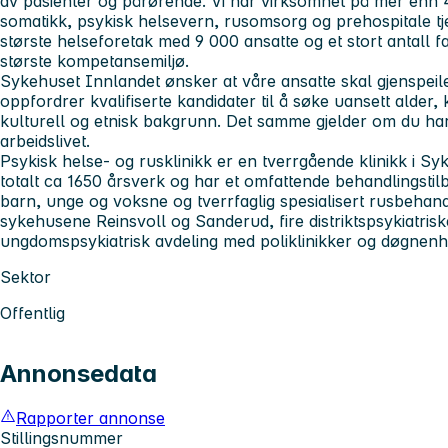
av pasienter og pårørende. Vi har virksomhet på mer enn 4
somatikk, psykisk helsevern, rusomsorg og prehospitale tj
største helseforetak med 9 000 ansatte og et stort antall f
største kompetansemiljø.
Sykehuset Innlandet
ønsker at våre ansatte skal gjenspei
oppfordrer kvalifiserte kandidater til å søke uansett alder,
kulturell og etnisk bakgrunn. Det samme gjelder om du har
arbeidslivet.
Psykisk helse- og rusklinikk
er en tverrgående klinikk i Sy
totalt ca 1650 årsverk og har et omfattende behandlingsti
barn, unge og voksne og tverrfaglig spesialisert rusbehand
sykehusene Reinsvoll og Sanderud, fire distriktspsykiatris
ungdomspsykiatrisk avdeling med poliklinikker og døgnenhe
Sektor
Offentlig
Annonsedata
Rapporter annonse
Stillingsnummer