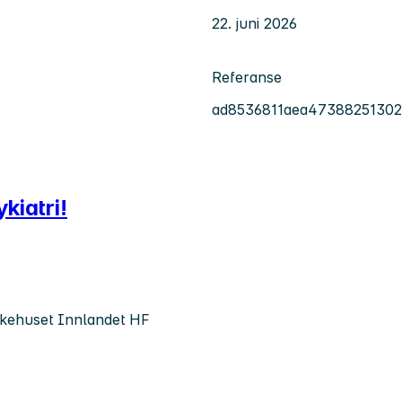
22. juni 2026
Referanse
ad8536811aea47388251302
kiatri!
Sykehuset Innlandet HF