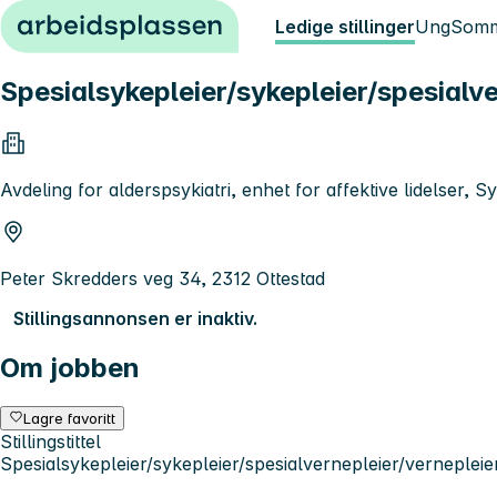
Hopp til innhold
Ledige stillinger
Ung
Somm
Spesialsykepleier/sykepleier/spesialv
Avdeling for alderspsykiatri, enhet for affektive lidelser,
Peter Skredders veg 34, 2312 Ottestad
Stillingsannonsen er inaktiv.
Om jobben
Lagre favoritt
Stillingstittel
Spesialsykepleier/sykepleier/spesialvernepleier/vernepleier,