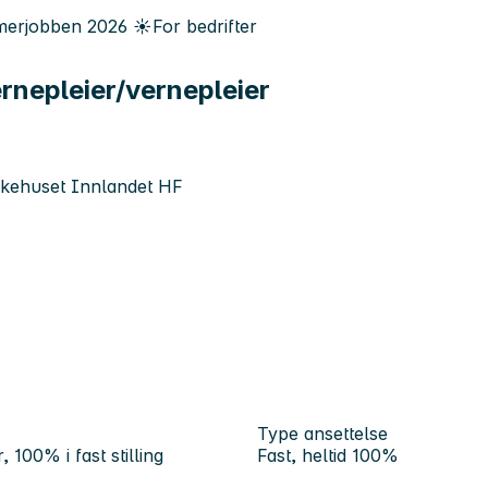
erjobben
2026
☀️
For bedrifter
ernepleier/vernepleier
 Sykehuset Innlandet HF
Type ansettelse
 100% i fast stilling
Fast, heltid 100%