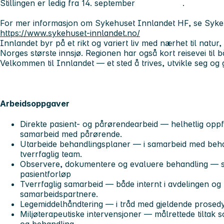
Stillingen er ledig fra 14. september
.
For mer informasjon om Sykehuset Innlandet HF, se Syke
https://www.sykehuset-innlandet.no/
Innlandet byr på et rikt og variert liv med nærhet til natur, 
Norges største innsjø. Regionen har også kort reisevei til
Velkommen til Innlandet — et sted å trives, utvikle seg og g
Arbeidsoppgaver
Direkte pasient- og pårørendearbeid — helhetlig oppfø
samarbeid med pårørende.
Utarbeide behandlingsplaner — i samarbeid med beha
tverrfaglig team.
Observere, dokumentere og evaluere behandling — s
pasientforløp
Tverrfaglig samarbeid — både internt i avdelingen og
samarbeidspartnere.
Legemiddelhåndtering — i tråd med gjeldende prosedyr
Miljøterapeutiske intervensjoner — målrettede tiltak 