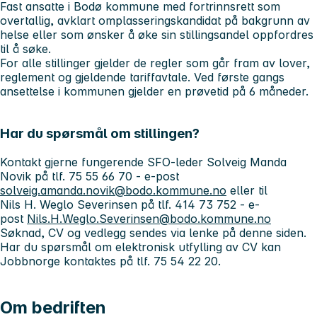
Fast ansatte i Bodø kommune med fortrinnsrett som
overtallig, avklart omplasseringskandidat på bakgrunn av
helse eller som ønsker å øke sin stillingsandel oppfordres
til å søke.
For alle stillinger gjelder de regler som går fram av lover,
reglement og gjeldende tariffavtale. Ved første gangs
ansettelse i kommunen gjelder en prøvetid på 6 måneder.
Har du spørsmål om stillingen?
Kontakt gjerne fungerende SFO-leder Solveig Manda
Novik på tlf. 75 55 66 70 - e-post
solveig.amanda.novik@bodo.kommune.n
o
eller til
Nils H. Weglo Severinsen på tlf. 414 73 752 - e-
post
Nils.H.Weglo.Severinsen@bodo.kommune.no
Søknad, CV og vedlegg sendes via lenke på denne siden.
Har du spørsmål om elektronisk utfylling av CV kan
Jobbnorge kontaktes på tlf. 75 54 22 20.
Om bedriften