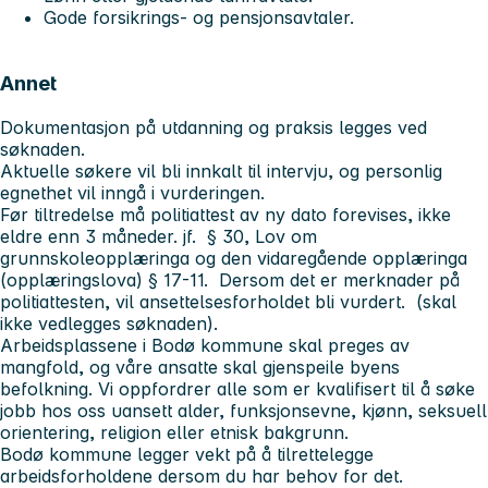
Gode forsikrings- og pensjonsavtaler.
Annet
Dokumentasjon på utdanning og praksis legges ved
søknaden.
Aktuelle søkere vil bli innkalt til intervju, og personlig
egnethet vil inngå i vurderingen.
Før tiltredelse må politiattest av ny dato forevises, ikke
eldre enn 3 måneder. jf. § 30, Lov om
grunnskoleopplæringa og den vidaregående opplæringa
(opplæringslova) § 17-11. Dersom det er merknader på
politiattesten, vil ansettelsesforholdet bli vurdert. (skal
ikke vedlegges søknaden).
Arbeidsplassene i Bodø kommune skal preges av
mangfold, og våre ansatte skal gjenspeile byens
befolkning. Vi oppfordrer alle som er kvalifisert til å søke
jobb hos oss uansett alder, funksjonsevne, kjønn, seksuell
orientering, religion eller etnisk bakgrunn.
Bodø kommune legger vekt på å tilrettelegge
arbeidsforholdene dersom du har behov for det.