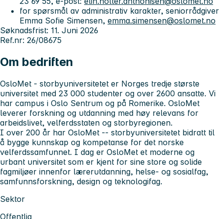
23 69 55, e-post:
elin.holter.anthonisen@oslomet.no
for spørsmål av administrativ karakter, seniorrådgiver
Emma Sofie Simensen,
emma.simensen@oslomet.no
Søknadsfrist: 11. Juni 2026
Ref.nr: 26/08675
Om bedriften
OsloMet - storbyuniversitetet
er Norges tredje største
universitet med 23 000 studenter og over 2600 ansatte. Vi
har campus i Oslo Sentrum og på Romerike. OsloMet
leverer forskning og utdanning med høy relevans for
arbeidslivet, velferdsstaten og storbyregionen.
I over 200 år har OsloMet -- storbyuniversitetet
bidratt til
å bygge kunnskap og kompetanse for det norske
velferdssamfunnet. I dag er OsloMet et moderne og
urbant universitet som er kjent for sine store og solide
fagmiljøer innenfor lærerutdanning, helse- og sosialfag,
samfunnsforskning, design og teknologifag.
Sektor
Offentlig