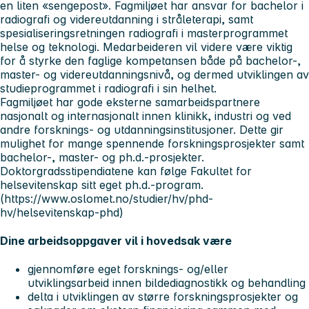
en liten «sengepost». Fagmiljøet har ansvar for bachelor i
radiografi og videreutdanning i stråleterapi, samt
spesialiseringsretningen radiografi i masterprogrammet
helse og teknologi. Medarbeideren vil videre være viktig
for å styrke den faglige kompetansen både på bachelor-,
master- og videreutdanningsnivå, og dermed utviklingen av
studieprogrammet i radiografi i sin helhet.
Fagmiljøet har gode eksterne samarbeidspartnere
nasjonalt og internasjonalt innen klinikk, industri og ved
andre forsknings- og utdanningsinstitusjoner. Dette gir
mulighet for mange spennende forskningsprosjekter samt
bachelor-, master- og ph.d.-prosjekter.
Doktorgradsstipendiatene kan følge Fakultet for
helsevitenskap sitt eget ph.d.-program.
(https://www.oslomet.no/studier/hv/phd-
hv/helsevitenskap-phd)
Dine arbeidsoppgaver vil i hovedsak være
gjennomføre eget forsknings- og/eller
utviklingsarbeid innen bildediagnostikk og behandling
delta i utviklingen av større forskningsprosjekter og