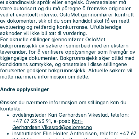
et skandinavisk språk eller engelsk. Oversettelser må
være autorisert og du må påregne å fremvise originaler
ved et eventuelt intervju. OsloMet gjennomfører kontroll
av dokumenter, slik at du som kandidat skal få en reell
evaluering og rettferdig konkurranse. Ufullstendige
søknader vil ikke bli tatt til vurdering.
For aktuelle stillinger gjennomfører OsloMet
bakgrunnssjekk av søkere i samarbeid med en ekstern
leverandør, for å verifisere opplysninger som fremgår av
tilgjengelige dokumenter. Bakgrunnssjekk skjer alltid med
kandidatens samtykke, og ansettelse i disse stillingene
forutsetter godkjent bakgrunnssjekk. Aktuelle søkere vil
motta nærmere informasjon om dette.
Andre opplysninger
Ønsker du nærmere informasjon om stillingen kan du
kontakte:
avdelingsleder Kari Gerhardsen Vikestad, telefon:
+47 67 23 63 91, e-post:
Kari-
Gerhardsen.Vikestad@oslomet.no
instituttleder Elin Holter Anthonisen, telefon: +47 67