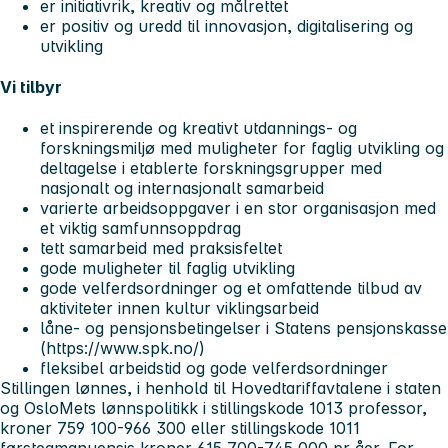
er initiativrik, kreativ og målrettet
er positiv og uredd til innovasjon, digitalisering og
utvikling
Vi tilbyr
et inspirerende og kreativt utdannings- og
forskningsmiljø med muligheter for faglig utvikling og
deltagelse i etablerte forskningsgrupper med
nasjonalt og internasjonalt samarbeid
varierte arbeidsoppgaver i en stor organisasjon med
et viktig samfunnsoppdrag
tett samarbeid med praksisfeltet
gode muligheter til faglig utvikling
gode velferdsordninger og et omfattende tilbud av
aktiviteter innen kultur viklingsarbeid
låne- og pensjonsbetingelser i Statens pensjonskasse
(https://www.spk.no/)
fleksibel arbeidstid og gode velferdsordninger
Stillingen lønnes, i henhold til Hovedtariffavtalene i staten
og OsloMets lønnspolitikk i stillingskode 1013 professor,
kroner 759 100-966 300 eller stillingskode 1011