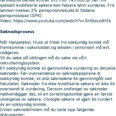
førsteamanuensis kroner 615 700-745 000 pr åer. For
spesielt kvalifiserte søkere kan høyere lønn vurderes. Fra
lønnen trekkes 2% pensjonsinnskudd til Statens
pensjonskasse (SPK).
Video: https://www.youtube.com/watch?v=SHi5avzdHIk
Søknadsprosess
NB! Hjelpetekst. Husk at fritak fra sakkyndig komité må
fremkomme i saksnotatet og teksten i annonsen må evt.
redigeres.
Vil du søke på stillingen må du søke via vårt
rekrutteringssystem.
En sakkyndig komité vil gjennomføre vurdering av aktuelle
søknader. Før oversendelse av søknadspapirene til
sakkyndig komité, vil alle søknadene bli gjennomgått ved
fakultetet. Søknader fra ikke-kvalifiserte søkere vil ikke bli
oversendt til vurdering. Dersom omfanget av søknader
nødvendiggjør det, vil en sorteringskomité gjøre en første
utvelgelse av søkere. Utvalgte søkere vil igjen bli vurdert
av en sakkyndig komité.
Innen søknadsfristen må du laste opp følgende
dokumenter: