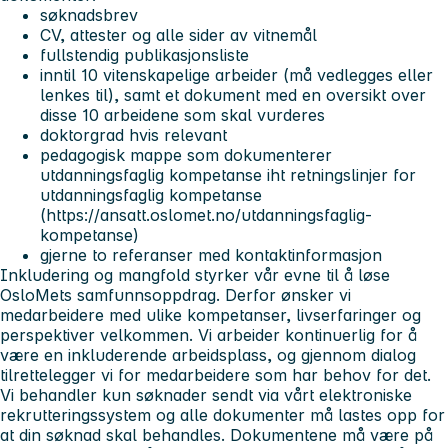
søknadsbrev
CV, attester og alle sider av vitnemål
fullstendig publikasjonsliste
inntil 10 vitenskapelige arbeider (må vedlegges eller
lenkes til), samt et dokument med en oversikt over
disse 10 arbeidene som skal vurderes
doktorgrad hvis relevant
pedagogisk mappe som dokumenterer
utdanningsfaglig kompetanse iht retningslinjer for
utdanningsfaglig kompetanse
(https://ansatt.oslomet.no/utdanningsfaglig-
kompetanse)
gjerne to referanser med kontaktinformasjon
Inkludering og mangfold styrker vår evne til å løse
OsloMets samfunnsoppdrag. Derfor ønsker vi
medarbeidere med ulike kompetanser, livserfaringer og
perspektiver velkommen. Vi arbeider kontinuerlig for å
være en inkluderende arbeidsplass, og gjennom dialog
tilrettelegger vi for medarbeidere som har behov for det.
Vi behandler kun søknader sendt via vårt elektroniske
rekrutteringssystem og alle dokumenter må lastes opp for
at din søknad skal behandles. Dokumentene må være på