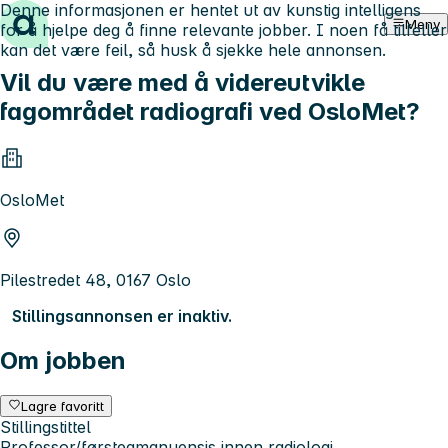
Denne informasjonen er hentet ut av kunstig intelligens
Hopp til innhold
Meny
for å hjelpe deg å finne relevante jobber. I noen få tilfeller
kan det være feil, så husk å sjekke hele annonsen.
Vil du være med å videreutvikle
fagområdet radiografi ved OsloMet?
OsloMet
Pilestredet 48, 0167 Oslo
Stillingsannonsen er inaktiv.
Om jobben
Lagre favoritt
Stillingstittel
Professor/førsteamanuensis innen radiologi