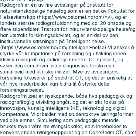
Radiografi er én av fire avdelinger på Institutt for
naturvitenskapelige helsefag som er en del av Fakultet for
Helsevitenskap (https://www.oslomet.no/om/hv), og er
landets største radiografutdanning med ca. 20 ansatte og
flere stipendiater. Institutt for naturvitenskapelige helsefag
har utstrakt forskningsaktivitet, og er en del av den
institusjonelle satsningen på Intelligent helse.
(https://www.oslomet.no/om/intelligent-helse) Vi ønsker å
styrke vår kompetanse på forskning og utvikling innen
klinisk radiografi og radiologi innenfor CT spesielt, og
søker deg som driver bilde diagnostisk forskning i
samarbeid med kliniske miljøer. Mye av avdelingens
forskning fokuserer på spektral CT, og det er ønskelig at
vår nye medarbeider kan bidra til å styrke dette
forskningsarbeidet.
Radiografmiljøet er nyskapende, både hva pedagogikk og
radiografifaglig utvikling angår, og det er økt fokus på
innovasjon, kunstig intelligens (KI), teknologi og digital
kompetanse. Vi arbeider med studentaktive læringsformer
ved alle emner. Simulering som pedagogisk metode
brukes mye i våre tre øvingslokaler, som inneholder to
konvensjonelle røntgenapparat og en ConeBeam CT, samt