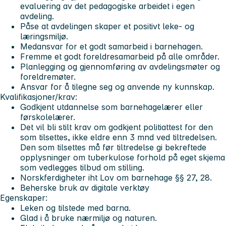
evaluering av det pedagogiske arbeidet i egen
avdeling.
Påse at avdelingen skaper et positivt leke- og
læringsmiljø.
Medansvar for et godt samarbeid i barnehagen.
Fremme et godt foreldresamarbeid på alle områder.
Planlegging og gjennomføring av avdelingsmøter og
foreldremøter.
Ansvar for å tilegne seg og anvende ny kunnskap.
Kvalifikasjoner/krav:
Godkjent utdannelse som barnehagelærer eller
førskolelærer.
Det vil bli stilt krav om godkjent politiattest for den
som tilsettes, ikke eldre enn 3 mnd ved tiltredelsen.
Den som tilsettes må før tiltredelse gi bekreftede
opplysninger om tuberkulose forhold på eget skjema
som vedlegges tilbud om stilling.
Norskferdigheter iht Lov om barnehage §§ 27, 28.
Beherske bruk av digitale verktøy
Egenskaper:
Leken og tilstede med barna.
Glad i å bruke nærmiljø og naturen.