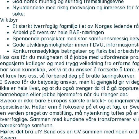
God norsk muntlig og skriftlig fremstillingsevne
Nyutdannede med riktig motivasjon og interesse for f
søke.
Vi tilbyr
Et sterkt tverrfaglig fagmiljø i et av Norges ledende r
Arbeid på tvers av hele BAE‑næringen
Spennende prosjekter med stor samfunnsmessig bet
Gode utviklingsmuligheter innen FDVU, informasjonsled
Konkurransedyktige betingelser og fleksibel arbeids
Hos oss får du muligheten til å jobbe med utfordrende pr
engasjerte kolleger og med trygg veiledning fra erfarne f
har solid kunnskap, vet vi at du ønsker å fortsette å lære. K
et krav hos oss, så forbered deg på bratte læringskurver.
I Sweco får du betydelig ansvar, men til gjengjeld gir vi deg
ikke er hele livet, og at du også trenger tid til å gå toppture
barnehagen eller jobbe hjemmefra når du trenger det.
Sweco er ikke bare Europas største arkitekt- og ingeniør
spesialiserte. Heller enn å fokusere på et og et fag, er Swe
en verden preget av omstilling, må nytenkning tuftes på e
tverrfaglige. Sammen med kundene våre transformerer vi f
bærekraftige samfunn.
Høres det bra ut? Send oss en CV sammen med noen ord om
Sweco.