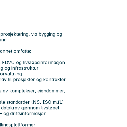
 prosjektering, via bygging og
ing.
 annet omfatte:
en FDVU og livsløpsinformasjon
g og infrastruktur
forvaltning
av til prosjekter og kontrakter
ers av komplekser, eiendommer,
ale standarder (NS, ISO m.fl.)
 datakrav gjennom livsløpet
U‑ og driftsinformasjon
lingsplattformer