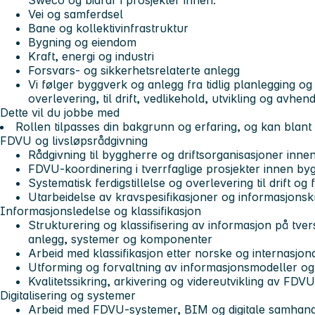
Sweco og bidrar i prosjekter innen:
Vei og samferdsel
Bane og kollektivinfrastruktur
Bygning og eiendom
Kraft, energi og industri
Forsvars‑ og sikkerhetsrelaterte anlegg
Vi følger byggverk og anlegg fra tidlig planlegging og
overlevering, til drift, vedlikehold, utvikling og avhend
Dette vil du jobbe med
Rollen tilpasses din bakgrunn og erfaring, og kan blant
FDVU og livsløpsrådgivning
Rådgivning til byggherre og driftsorganisasjoner inn
FDVU‑koordinering i tverrfaglige prosjekter innen byg
Systematisk ferdigstillelse og overlevering til drift og 
Utarbeidelse av kravspesifikasjoner og informasjonskr
Informasjonsledelse og klassifikasjon
Strukturering og klassifisering av informasjon på tv
anlegg, systemer og komponenter
Arbeid med klassifikasjon etter norske og internasjon
Utforming og forvaltning av informasjonsmodeller og
Kvalitetssikring, arkivering og videreutvikling av FDV
Digitalisering og systemer
Arbeid med FDVU‑systemer, BIM og digitale samhand