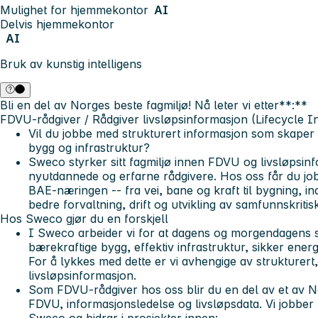
Mulighet for hjemmekontor
AI
Delvis hjemmekontor
AI
Bruk av kunstig intelligens
Bli en del av Norges beste fagmiljø! Nå leter vi etter**:**
FDVU‑rådgiver / Rådgiver livsløpsinformasjon (Lifecycle I
Vil du jobbe med strukturert informasjon som skaper v
bygg og infrastruktur?
Sweco styrker sitt fagmiljø innen FDVU og livsløpsi
nyutdannede og erfarne rådgivere. Hos oss får du jo
BAE‑næringen -- fra vei, bane og kraft til bygning, ind
bedre forvaltning, drift og utvikling av samfunnskritisk
Hos Sweco gjør du en forskjell
I Sweco arbeider vi for at dagens og morgendagens 
bærekraftige bygg, effektiv infrastruktur, sikker ener
For å lykkes med dette er vi avhengige av strukturert
livsløpsinformasjon.
Som FDVU‑rådgiver hos oss blir du en del av et av No
FDVU, informasjonsledelse og livsløpsdata. Vi jobber t