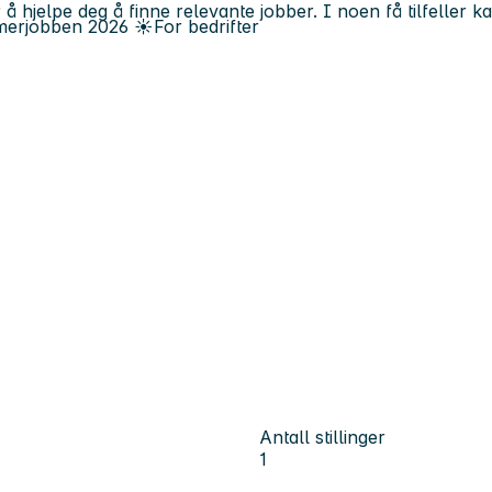
 å hjelpe deg å finne relevante jobber. I noen få tilfeller 
erjobben
2026
☀️
For bedrifter
Antall stillinger
1