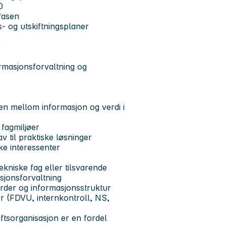
0
sfasen
s‑ og utskiftningsplaner
o
rmasjonsforvaltning og
n mellom informasjon og verdi i
 fagmiljøer
v til praktiske løsninger
e interessenter
kniske fag eller tilsvarende
sjonsforvaltning
darder og informasjonsstruktur
er (FDVU, internkontroll, NS,
iftsorganisasjon er en fordel