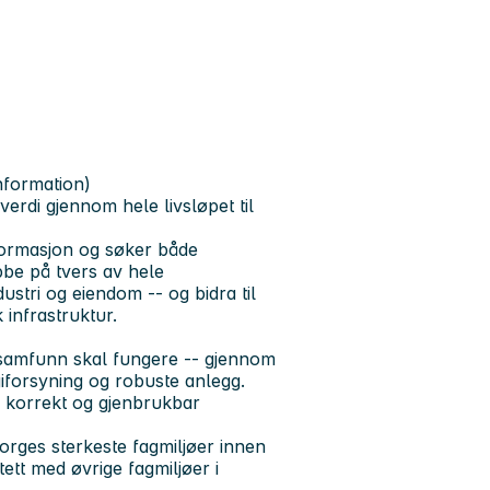
nformation)
erdi gjennom hele livsløpet til
nformasjon og søker både
bbe på tvers av hele
ustri og eiendom -- og bidra til
 infrastruktur.
samfunn skal fungere -- gjennom
giforsyning og robuste anlegg.
, korrekt og gjenbrukbar
rges sterkeste fagmiljøer innen
ett med øvrige fagmiljøer i