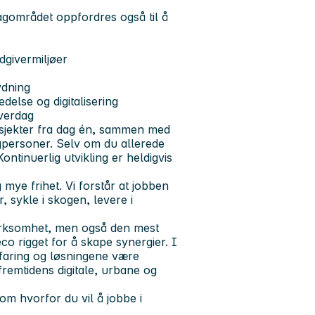
agområdet oppfordres også til å
ådgivermiljøer
ydning
else og digitalisering
hverdag
osjekter fra dag én, sammen med
agpersoner. Selv om du allerede
ontinuerlig utvikling er heldigvis
 mye frihet. Vi forstår at jobben
r, sykle i skogen, levere i
virksomhet, men også den mest
co rigget for å skape synergier. I
rfaring og løsningene være
remtidens digitale, urbane og
 hvorfor du vil å jobbe i