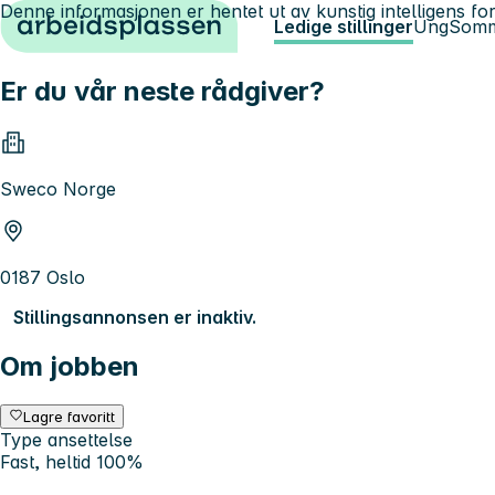
Denne informasjonen er hentet ut av kunstig intelligens for
Hopp til innhold
Ledige stillinger
Ung
Somm
Er du vår neste rådgiver?
Sweco Norge
0187 Oslo
Stillingsannonsen er inaktiv.
Om jobben
Lagre favoritt
Type ansettelse
Fast, heltid 100%