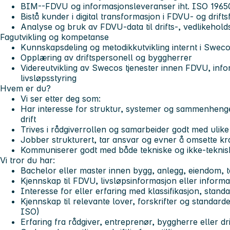
BIM--FDVU og informasjonsleveranser iht. ISO 1965
Bistå kunder i digital transformasjon i FDVU‑ og drift
Analyse og bruk av FDVU‑data til drifts‑, vedlikehold
Fagutvikling og kompetanse
Kunnskapsdeling og metodikkutvikling internt i Swec
Opplæring av driftspersonell og byggherrer
Videreutvikling av Swecos tjenester innen FDVU, info
livsløpsstyring
Hvem er du?
Vi ser etter deg som:
Har interesse for struktur, systemer og sammenhenge
drift
Trives i rådgiverrollen og samarbeider godt med ulike
Jobber strukturert, tar ansvar og evner å omsette kra
Kommuniserer godt med både tekniske og ikke‑teknisk
Vi tror du har:
Bachelor eller master innen bygg, anlegg, eiendom, te
Kjennskap til FDVU, livsløpsinformasjon eller informa
Interesse for eller erfaring med klassifikasjon, stan
Kjennskap til relevante lover, forskrifter og standard
ISO)
Erfaring fra rådgiver, entreprenør, byggherre eller dr