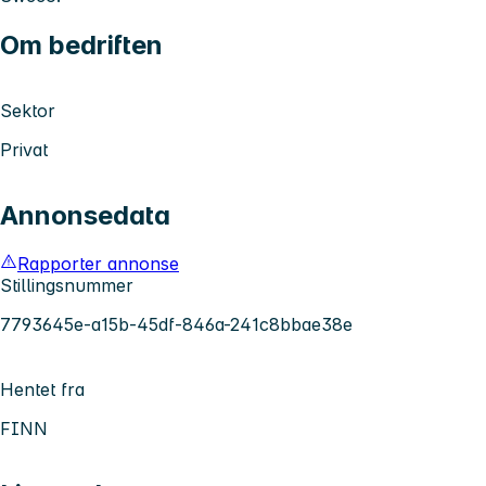
Om bedriften
Sektor
Privat
Annonsedata
Rapporter annonse
Stillingsnummer
7793645e-a15b-45df-846a-241c8bbae38e
Hentet fra
FINN