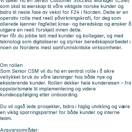
Vi søker nå en Senior Customer Success Manager (CSM)
som skal ta eierskap til våre viktigste norske kunder og
bidra til neste fase av vekst for F24 i Norden. Dette er en
operativ rolle med reell påvirkningskraft, for deg som
allerede kjenner fagfeltet krise- og beredskap og ønsker å
utgjøre en reell forskjell innen dette.
Her får du jobbe tett med kunder og kollegaer, og med
teknologi som digitaliserer og styrker beredskapsarbeidet i
noen av Nordens mest samfunnskritiske virksomheter.
Om rollen
Som Senior CSM vil du ha en sentral rolle i å sikre
vellykket bruk av våre løsninger hos både nye og
eksisterende kunder. Rollen dekker hele kundereisen – fra
oppstartsmøte til implementering og videre
kundeoppfølging etter onboarding.
Du vil også lede prosjekter, bidra i faglig utvikling og være
en viktig sparringspartner for både kunder og interne
team.
Ansvarsområder: